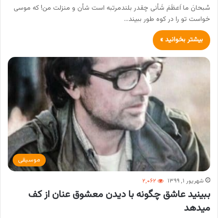
سُبحانَ ما اَعظَمَ شَأنی چقدر بلندمرتبه است شأن و منزلت من! که موسی
خواست تو را در کوه طور ببیند…
بیشتر بخوانید »
موسیقی
شهریور ۱, ۱۳۹۹
۲,۰۶۲
ببینید عاشق چگونه با دیدن معشوق عنان از کف
میدهد