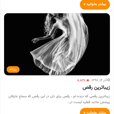
بیشتر بخوانید »
روزانه
آذر ۱۴, ۱۳۹۸
۵,۵۴۷
زیباترین رقص
زیباترین رقصی که دیده ام ، رقص برای نان در این رقص که سماع عارفان
پیشش مانند قطره ایست در…
بیشتر بخوانید »