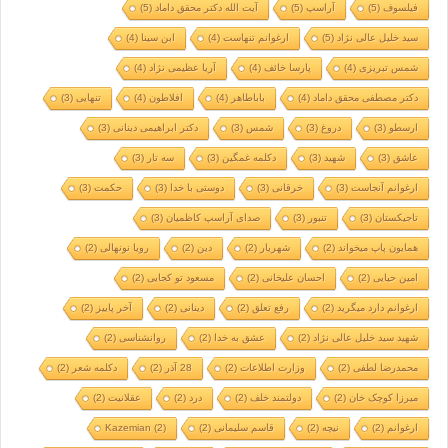
فیلسوف
(5)
آراسپ
(5)
آیت الله دکتر محقق داماد
(5)
سید خلیل عالی نژاد
(5)
ارغوانم تنهاست
(4)
ابن سینا
(4)
شمس تبریزی
(4)
پارسا خائف
(4)
آریا عظیمی نژاد
(4)
دکتر مصطفی محقق داماد
(4)
باباطاهر
(4)
افلاطون
(4)
تنهایی
(3)
ارسطو
(3)
دروغ
(3)
شمس
(3)
دکتر ابراهیمی دینانی
(3)
عاشق
(3)
شهید
(3)
دکلمه غمگین
(3)
سه تار
(3)
ارغوانم آنجاست
(3)
خرقانی
(3)
دوستی با خدا
(3)
حکمت
(3)
تاجیکستان
(3)
تنبور
(3)
صدای آراسپ کاظمیان
(3)
همایون پاپ میخواند
(2)
شهریار
(2)
دین
(2)
رویا نونهالی
(2)
امین حیایی
(2)
احسان علیخانی
(2)
مسعود تو کجایی
(2)
ارغوانم دارد میگرید
(2)
رفع تعلق
(2)
دینانی
(2)
آخر پاییز
(2)
شهید سید خلیل عالی نژاد
(2)
عشق به خدا
(2)
روانشناسی
(2)
محمدرضا لطفی
(2)
وزارت اطلاعات
(2)
28 آذر
(2)
دکلمه شعر
(2)
میرزا کوچک خان
(2)
دولتمند خلف
(2)
درد
(2)
عقلانیت
(2)
ارغوانم
(2)
نیچه
(2)
قاسم سلیمانی
(2)
(2)
Kazemian