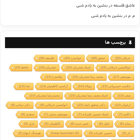
عاشق فلسفه
در
بنشین به یادم شبی
م. م
در
بنشین به یادم شبی
برچسب ها
عرفان
(50)
عشق
(46)
جوانمرد
(40)
فلسفه
(36)
ابوالحسن خرقانی
(25)
استاد شجریان
(20)
شجریان
(19)
حافظ
(19)
موسیقی
(17)
محمد رضا شجریان
(16)
ملاصدرا
(15)
حکمت خسروانی
(15)
مولانا
(14)
آراسپ کاظمیان
(14)
خدا
(13)
شعر
(13)
استاد محمد رضا شجریان
(10)
محمدرضا شجریان
(10)
ارغوان
(10)
دکتر محقق داماد
(10)
ابولحسن خرقانی
(9)
دکتر دینانی
(8)
دکلمه
(7)
استاد حسین علیزاده
(7)
موسیقی سنتی
(7)
سعدی
(6)
سایه
(6)
عقل
(6)
عصر جدید
(6)
کاظمیان
(5)
غزل
(5)
تار
(5)
حسین علیزاده
(5)
(5)
Arasp kazemian
هوشنگ ابتهاج
(5)