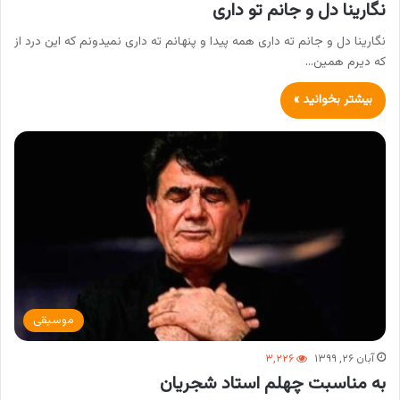
نگارینا دل و جانم تو داری
نگارینا دل و جانم ته داری همه پیدا و پنهانم ته داری نمیدونم که این درد از
که دیرم همین…
بیشتر بخوانید »
موسیقی
آبان ۲۶, ۱۳۹۹
۳,۲۲۶
به مناسبت چهلم استاد شجریان