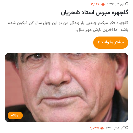
دی ۳, ۱۳۹۹
۲,۹۴۳
گلچهره مپرس استاد شجریان
گلچهره فکر میکنم چندین بار زندگی من تو این چهل سال کن فیکون شده
باشه. اما آخرین بارش مهر سال…
بیشتر بخوانید »
روزانه
آذر ۲۸, ۱۳۹۹
۴,۰۳۵