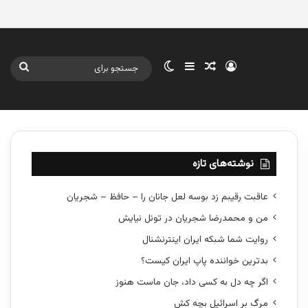
ورود
سایدبار
نوشته تصادفی
تغییر پوسته
جستج
برای
نوشته‌های تازه
عاقبت رقیبم زد بوسه لعل جانان را – حافظ – شجریان
من و محمدرضا شجریان در تونل نیایش
روایت شما شبکه ایران اینترنشنال
بدترین خواننده پاپ ایران کیست؟
اگر چه دل به کسی داد، جان ماست هنوز
مرگ بر اسرائیل بچه کش