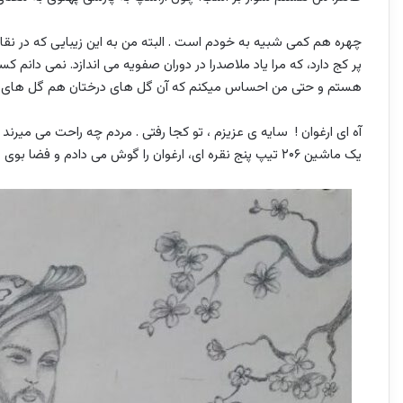
چهره هم کمی شبیه به خودم است . البته من به این زیبایی که در 
پر کج دارد، که مرا یاد ملاصدرا در دوران صفویه می اندازد. نمی دانم
هستم و حتی من احساس میکنم که آن گل های درختان هم گل های ا
آه ای ارغوان ! سایه ی عزیزم ، تو کجا رفتی . مردم چه راحت می میرند 
یک ماشین ۲۰۶ تیپ پنج نقره ای، ارغوان را گوش می دادم و فضا بوی عشق می داد. فضای استانبول خفه است.