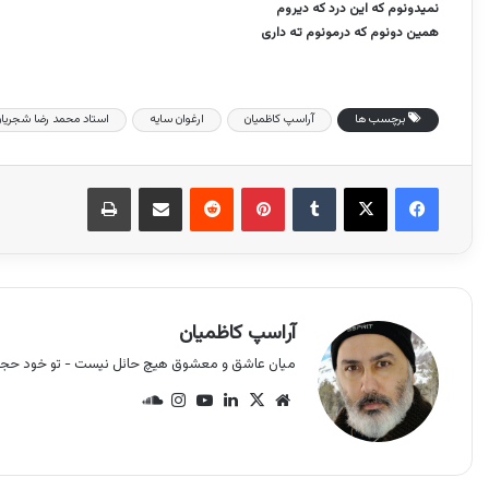
نمیدونوم که این درد که دیروم
همین دونوم که درمونوم ته داری
برچسب ها
آراسپ کاظمیان
ارغوان سایه
استاد محمد رضا شجریا
فیس بوک
X
‫تامبلر
‫پین‌ترست
‫رددیت
اشتراک گذاری از طریق ایمیل
چاپ
آراسپ کاظمیان
میان عاشق و معشوق هیچ حائل نیست - تو خود حجاب
وب
X
لینک
یوتی
این
سان
سای
دین
وب
ستا
د
ت
گرام
کلو
د