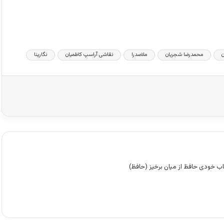
کاهش
صدا
از
کلیدهای
بالا
ن
محمدرضا شجریان
ملاصدرا
نقاشی آراسپ کاظمیان
نگارینا
و
پایین
استفاده
کنید.
 خودی حافظ از میان برخیز (حافظ)