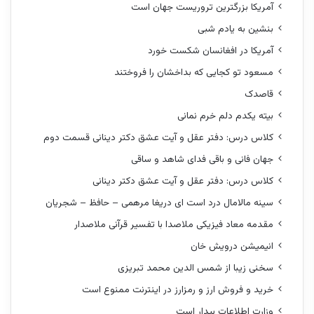
آمریکا بزرگترین تروریست جهان است
بنشین به یادم شبی
آمریکا در افغانسان شکست خورد
مسعود تو کجایی که بداخشان را فروختند
قاصدک
بیته یکدم دلم خرم نمانی
کلاس درس: دفتر عقل و آیت عشق دکتر دینانی قسمت دوم
جهان فانی و باقی فدای شاهد و ساقی
کلاس درس: دفتر عقل و آیت عشق دکتر دینانی
سینه مالامال درد است ای دریغا مرهمی – حافظ – شجریان
مقدمه معاد فیزیکی ملاصدا با تفسیر قرآنی ملاصدار
انیمیشن درویش خان
سخنی زیبا از شمس الدین محمد تبریزی
خرید و فروش ارز و رمزارز در اینترنت ممنوع است
وزارت اطلاعات بیدار است