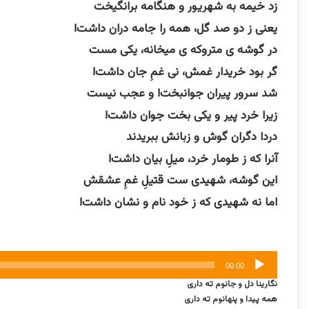
زد خیمه به شهریور و هنگامه برانگیخت
یعنی ز دو صد گل، همه را جامه دران داشت!
در گوشه ی متروکه ی میخانه، یکی مست
گر بود خریدار غمش، نی غمِ جان داشت!
شد سرور پیران جوانبخت! و عجب نیست
زیرا خرد پیر و یکی بخت جوان داشت!
دردا دگران گوش و زبانش ببریدند
آنرا که ز طومار خرد، میلِ بیان داشت!
این گوشه، شهیدی ست قتیلِ غمِ عشقش
اما نه شهیدی که ز خود نام و نشان داشت!
پخش‌کننده
00:00
صوت
نگارینا دل و جانوم ته داری
همه پیدا و پنهانوم ته داری