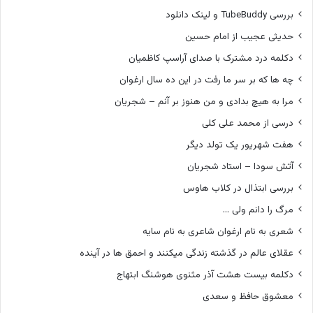
بررسی TubeBuddy و لینک دانلود
حدیثی عجیب از امام حسین
دکلمه درد مشترک با صدای آراسپ کاظمیان
چه ها که بر سر ما رفت در این ده سال ارغوان
مرا به هیچ بدادی و من هنوز بر آنم – شجریان
درسی از محمد علی کلی
هفت شهریور یک تولد دیگر
آتش سودا – استاد شجریان
بررسی ابتذال در کلاب هاوس
مرگ را دانم ولی …
شعری به نام ارغوان شاعری به نام سایه
عقلای عالم در گذشته زندگی میکنند و احمق ها در آینده
دکلمه بیست هشت آذر مثنوی هوشنگ ابتهاج
معشوق حافظ و سعدی