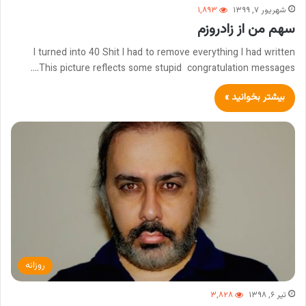
شهریور ۷, ۱۳۹۹
۱,۸۹۳
سهم من از زادروزم
I turned into 40 Shit I had to remove everything I had written
.This picture reflects some stupid congratulation messages…
بیشتر بخوانید »
روزانه
تیر ۶, ۱۳۹۸
۳,۸۲۸