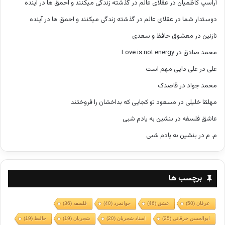
آراسپ کاظمیان
در
عقلای عالم در گذشته زندگی میکنند و احمق ها در آینده
دوستدار شما
در
عقلای عالم در گذشته زندگی میکنند و احمق ها در آینده
نازنین
در
معشوق حافظ و سعدی
محمد صادق
در
Love is not energy
علی
در
علی دایی مهم است
محمد جواد
در
قاصدک
مهلقا خلیلی
در
مسعود تو کجایی که بداخشان را فروختند
عاشق فلسفه
در
بنشین به یادم شبی
م. م
در
بنشین به یادم شبی
برچسب ها
عرفان
(50)
عشق
(46)
جوانمرد
(40)
فلسفه
(36)
ابوالحسن خرقانی
(25)
استاد شجریان
(20)
شجریان
(19)
حافظ
(19)