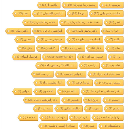
موسیقی
(17)
محمد رضا شجریان
(16)
ملاصدرا
(15)
حکمت خسروانی
(15)
مولانا
(14)
آراسپ کاظمیان
(14)
خدا
(13)
شعر
(13)
استاد محمد رضا شجریان
(10)
محمدرضا شجریان
(10)
ارغوان
(10)
دکتر محقق داماد
(10)
ابولحسن خرقانی
(9)
دکتر دینانی
(8)
دکلمه
(7)
استاد حسین علیزاده
(7)
موسیقی سنتی
(7)
سعدی
(6)
سایه
(6)
عقل
(6)
عصر جدید
(6)
کاظمیان
(5)
غزل
(5)
تار
(5)
حسین علیزاده
(5)
(5)
Arasp kazemian
هوشنگ ابتهاج
(5)
فیلسوف
(5)
آراسپ
(5)
آیت الله دکتر محقق داماد
(5)
سید خلیل عالی نژاد
(5)
ارغوانم تنهاست
(4)
ابن سینا
(4)
شمس تبریزی
(4)
پارسا خائف
(4)
آریا عظیمی نژاد
(4)
دکتر مصطفی محقق داماد
(4)
باباطاهر
(4)
افلاطون
(4)
تنهایی
(3)
ارسطو
(3)
دروغ
(3)
شمس
(3)
دکتر ابراهیمی دینانی
(3)
عاشق
(3)
شهید
(3)
دکلمه غمگین
(3)
سه تار
(3)
ارغوانم آنجاست
(3)
خرقانی
(3)
دوستی با خدا
(3)
حکمت
(3)
تاجیکستان
(3)
تنبور
(3)
صدای آراسپ کاظمیان
(3)