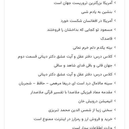
آمریکا بزرگترین تروریست جهان است
بنشین به یادم شبی
آمریکا در افغانسان شکست خورد
مسعود تو کجایی که بداخشان را فروختند
قاصدک
بیته یکدم دلم خرم نمانی
کلاس درس: دفتر عقل و آیت عشق دکتر دینانی قسمت دوم
جهان فانی و باقی فدای شاهد و ساقی
کلاس درس: دفتر عقل و آیت عشق دکتر دینانی
سینه مالامال درد است ای دریغا مرهمی – حافظ – شجریان
مقدمه معاد فیزیکی ملاصدا با تفسیر قرآنی ملاصدار
انیمیشن درویش خان
سخنی زیبا از شمس الدین محمد تبریزی
خرید و فروش ارز و رمزارز در اینترنت ممنوع است
وزارت اطلاعات بیدار است