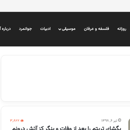
روزانه
فلسفه و عرفان
موسیقی
ادبیات
جوانمرد
درباره 
تیر ۶, ۱۳۹۸
۳,۸۲۲
بگشای تربتم را بعد از وفات و بنگر کز آتش درونم