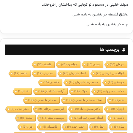
مهلقا خلیلی
در
مسعود تو کجایی که بداخشان را فروختند
عاشق فلسفه
در
بنشین به یادم شبی
م. م
در
بنشین به یادم شبی
برچسب ها
عرفان
(50)
عشق
(46)
جوانمرد
(40)
فلسفه
(36)
ابوالحسن خرقانی
(25)
استاد شجریان
(20)
شجریان
(19)
حافظ
(19)
موسیقی
(17)
محمد رضا شجریان
(16)
ملاصدرا
(15)
حکمت خسروانی
(15)
مولانا
(14)
آراسپ کاظمیان
(14)
خدا
(13)
شعر
(13)
استاد محمد رضا شجریان
(10)
محمدرضا شجریان
(10)
ارغوان
(10)
دکتر محقق داماد
(10)
ابولحسن خرقانی
(9)
دکتر دینانی
(8)
دکلمه
(7)
استاد حسین علیزاده
(7)
موسیقی سنتی
(7)
سعدی
(6)
سایه
(6)
عقل
(6)
عصر جدید
(6)
کاظمیان
(5)
غزل
(5)