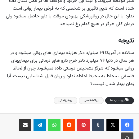
منبر موعظه میروند. و البته این حرفها و موعطه ها در عمل نشان داده
شده است که هیچ تاثیری بر شخصی که به فرض بیمار روانی است
ندارد. با این حال در روانپزشکی بهبودی موقت با دارو حاصل میشود ولی
درمان کلی هرگز در هیچ کدام رخ نمیدهد.
نتیجه
سالانه در آمریکا ۶۹ میلیارد دلار هزینه بیماری های روانی میشود و در
هر سال در دنیا ۷۶ میلیارد دلار خرج دارو های درمانی برای بیماریهای
روانی میشود که هرگز تشخیص درستی داده نمیشوند چون از لحاظ
فلسفی ، محاط به محیط احاطه ندارد و روان قابل شناسایی نیست. آیا
زمان بیدار شدن نیست؟
برچسب ها
روانشناسی
روانپزشکی
فیس بوک
X
‫تامبلر
‫پین‌ترست
‫رددیت
واتس آپ
تلگرام
اشتراک گذاری از طریق ایمیل
چاپ