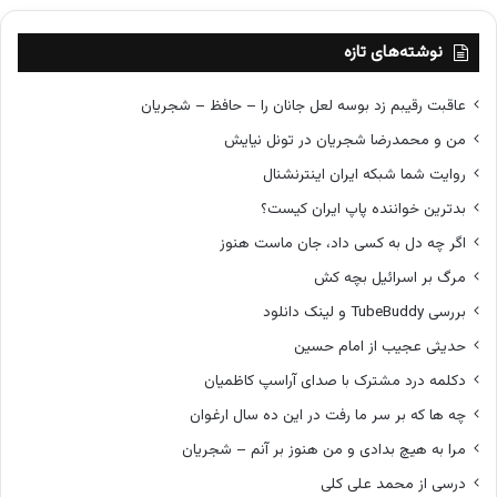
ا
ن
ن
ا
نوشته‌های تازه
م
ه
ر
ل
عاقبت رقیبم زد بوسه لعل جانان را – حافظ – شجریان
د
ه
ن
من و محمدرضا شجریان در تونل نیایش
ر
روایت شما شبکه ایران اینترنشنال
ا
س
بدترین خواننده پاپ ایران کیست؟
ت
اگر چه دل به کسی داد، جان ماست هنوز
مرگ بر اسرائیل بچه کش
بررسی TubeBuddy و لینک دانلود
حدیثی عجیب از امام حسین
دکلمه درد مشترک با صدای آراسپ کاظمیان
چه ها که بر سر ما رفت در این ده سال ارغوان
مرا به هیچ بدادی و من هنوز بر آنم – شجریان
درسی از محمد علی کلی