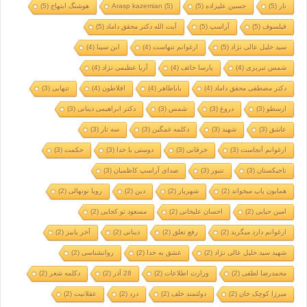
تار
(5)
حسین علیزاده
(5)
(5)
Arasp kazemian
هوشنگ ابتهاج
(5)
فیلسوف
(5)
آراسپ
(5)
آیت الله دکتر محقق داماد
(5)
سید خلیل عالی نژاد
(5)
ارغوانم تنهاست
(4)
ابن سینا
(4)
شمس تبریزی
(4)
پارسا خائف
(4)
آریا عظیمی نژاد
(4)
دکتر مصطفی محقق داماد
(4)
باباطاهر
(4)
افلاطون
(4)
تنهایی
(3)
ارسطو
(3)
دروغ
(3)
شمس
(3)
دکتر ابراهیمی دینانی
(3)
عاشق
(3)
شهید
(3)
دکلمه غمگین
(3)
سه تار
(3)
ارغوانم آنجاست
(3)
خرقانی
(3)
دوستی با خدا
(3)
حکمت
(3)
تاجیکستان
(3)
تنبور
(3)
صدای آراسپ کاظمیان
(3)
همایون پاپ میخواند
(2)
شهریار
(2)
دین
(2)
رویا نونهالی
(2)
امین حیایی
(2)
احسان علیخانی
(2)
مسعود تو کجایی
(2)
ارغوانم دارد میگرید
(2)
رفع تعلق
(2)
دینانی
(2)
آخر پاییز
(2)
شهید سید خلیل عالی نژاد
(2)
عشق به خدا
(2)
روانشناسی
(2)
محمدرضا لطفی
(2)
وزارت اطلاعات
(2)
28 آذر
(2)
دکلمه شعر
(2)
میرزا کوچک خان
(2)
دولتمند خلف
(2)
درد
(2)
عقلانیت
(2)