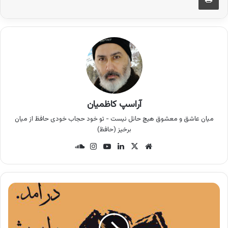
آراسپ کاظمیان
میان عاشق و معشوق هیچ حائل نیست - تو خود حجاب خودی حافظ از میان
برخیز (حافظ)
وب
X
لینک
یوتی
این
سان
سای
دین
وب
ستا
د
ت
گرام
کلو
د
ر
و
ا
ی