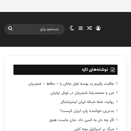
ورود
سایدبار
نوشته تصادفی
تغییر پوسته
جستج
برای
نوشته‌های تازه
عاقبت رقیبم زد بوسه لعل جانان را – حافظ – شجریان
من و محمدرضا شجریان در تونل نیایش
روایت شما شبکه ایران اینترنشنال
بدترین خواننده پاپ ایران کیست؟
اگر چه دل به کسی داد، جان ماست هنوز
مرگ بر اسرائیل بچه کش