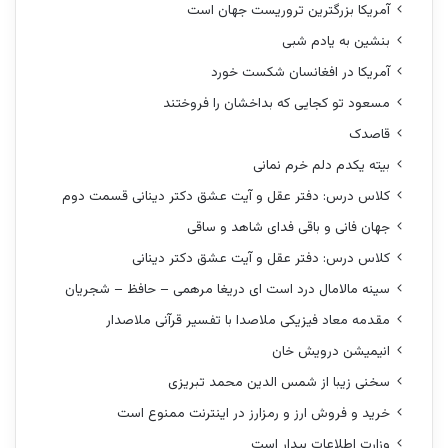
آمریکا بزرگترین تروریست جهان است
بنشین به یادم شبی
آمریکا در افغانسان شکست خورد
مسعود تو کجایی که بداخشان را فروختند
قاصدک
بیته یکدم دلم خرم نمانی
کلاس درس: دفتر عقل و آیت عشق دکتر دینانی قسمت دوم
جهان فانی و باقی فدای شاهد و ساقی
کلاس درس: دفتر عقل و آیت عشق دکتر دینانی
سینه مالامال درد است ای دریغا مرهمی – حافظ – شجریان
مقدمه معاد فیزیکی ملاصدا با تفسیر قرآنی ملاصدار
انیمیشن درویش خان
سخنی زیبا از شمس الدین محمد تبریزی
خرید و فروش ارز و رمزارز در اینترنت ممنوع است
وزارت اطلاعات بیدار است