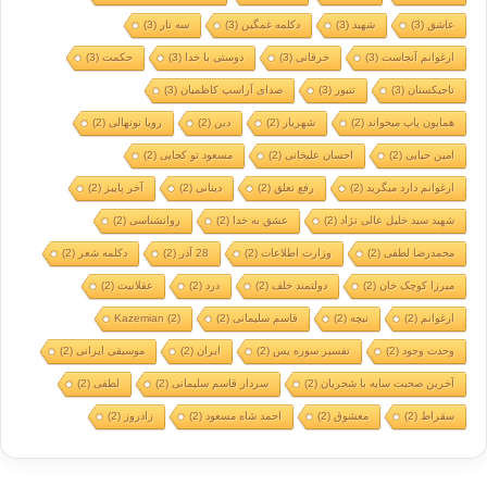
عاشق
(3)
شهید
(3)
دکلمه غمگین
(3)
سه تار
(3)
ارغوانم آنجاست
(3)
خرقانی
(3)
دوستی با خدا
(3)
حکمت
(3)
تاجیکستان
(3)
تنبور
(3)
صدای آراسپ کاظمیان
(3)
همایون پاپ میخواند
(2)
شهریار
(2)
دین
(2)
رویا نونهالی
(2)
امین حیایی
(2)
احسان علیخانی
(2)
مسعود تو کجایی
(2)
ارغوانم دارد میگرید
(2)
رفع تعلق
(2)
دینانی
(2)
آخر پاییز
(2)
شهید سید خلیل عالی نژاد
(2)
عشق به خدا
(2)
روانشناسی
(2)
محمدرضا لطفی
(2)
وزارت اطلاعات
(2)
28 آذر
(2)
دکلمه شعر
(2)
میرزا کوچک خان
(2)
دولتمند خلف
(2)
درد
(2)
عقلانیت
(2)
ارغوانم
(2)
نیچه
(2)
قاسم سلیمانی
(2)
(2)
Kazemian
وحدت وجود
(2)
تفسیر سوره یس
(2)
ایران
(2)
موسیقی ایرانی
(2)
آخرین صحبت سایه با شجریان
(2)
سردار قاسم سلیمانی
(2)
لطفی
(2)
سقراط
(2)
معشوق
(2)
احمد شاه مسعود
(2)
زادروز
(2)