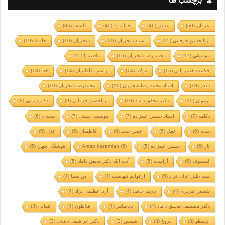
برچسب ها
عرفان
(50)
عشق
(46)
جوانمرد
(40)
فلسفه
(36)
ابوالحسن خرقانی
(25)
استاد شجریان
(20)
شجریان
(19)
حافظ
(19)
موسیقی
(17)
محمد رضا شجریان
(16)
ملاصدرا
(15)
حکمت خسروانی
(15)
مولانا
(14)
آراسپ کاظمیان
(14)
خدا
(13)
شعر
(13)
استاد محمد رضا شجریان
(10)
محمدرضا شجریان
(10)
ارغوان
(10)
دکتر محقق داماد
(10)
ابولحسن خرقانی
(9)
دکتر دینانی
(8)
دکلمه
(7)
استاد حسین علیزاده
(7)
موسیقی سنتی
(7)
سعدی
(6)
سایه
(6)
عقل
(6)
عصر جدید
(6)
کاظمیان
(5)
غزل
(5)
تار
(5)
حسین علیزاده
(5)
(5)
Arasp kazemian
هوشنگ ابتهاج
(5)
فیلسوف
(5)
آراسپ
(5)
آیت الله دکتر محقق داماد
(5)
سید خلیل عالی نژاد
(5)
ارغوانم تنهاست
(4)
ابن سینا
(4)
شمس تبریزی
(4)
پارسا خائف
(4)
آریا عظیمی نژاد
(4)
دکتر مصطفی محقق داماد
(4)
باباطاهر
(4)
افلاطون
(4)
تنهایی
(3)
ارسطو
(3)
دروغ
(3)
شمس
(3)
دکتر ابراهیمی دینانی
(3)