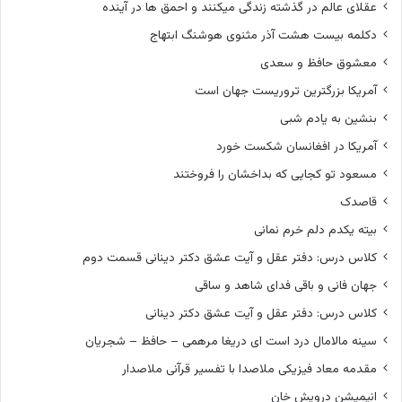
عقلای عالم در گذشته زندگی میکنند و احمق ها در آینده
دکلمه بیست هشت آذر مثنوی هوشنگ ابتهاج
معشوق حافظ و سعدی
آمریکا بزرگترین تروریست جهان است
بنشین به یادم شبی
آمریکا در افغانسان شکست خورد
مسعود تو کجایی که بداخشان را فروختند
قاصدک
بیته یکدم دلم خرم نمانی
کلاس درس: دفتر عقل و آیت عشق دکتر دینانی قسمت دوم
جهان فانی و باقی فدای شاهد و ساقی
کلاس درس: دفتر عقل و آیت عشق دکتر دینانی
سینه مالامال درد است ای دریغا مرهمی – حافظ – شجریان
مقدمه معاد فیزیکی ملاصدا با تفسیر قرآنی ملاصدار
انیمیشن درویش خان