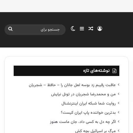
ورود
سایدبار
نوشته تصادفی
تغییر پوسته
جستج
برای
نوشته‌های تازه
عاقبت رقیبم زد بوسه لعل جانان را – حافظ – شجریان
من و محمدرضا شجریان در تونل نیایش
روایت شما شبکه ایران اینترنشنال
بدترین خواننده پاپ ایران کیست؟
اگر چه دل به کسی داد، جان ماست هنوز
مرگ بر اسرائیل بچه کش