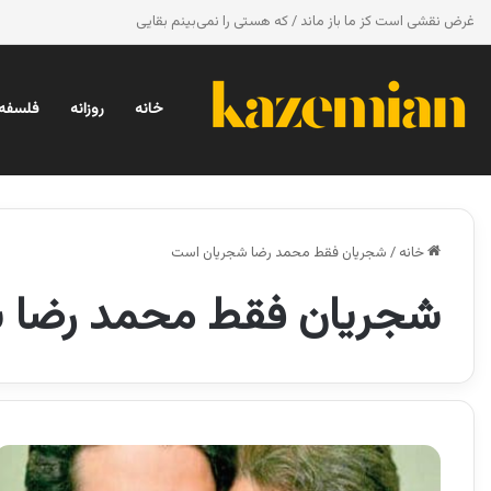
غرض نقشی است کز ما باز ماند / که هستی را نمی‌بینم بقایی
خانه
روزانه
فلسفه 
خانه
/
شجریان فقط محمد رضا شجریان است
شجریان فقط محمد رضا 