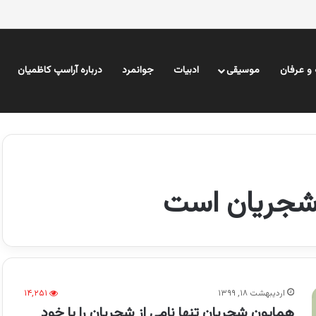
و عرفان
موسیقی
ادبیات
جوانمرد
درباره آراسپ کاظمیان
شجریان است
اردیبهشت ۱۸, ۱۳۹۹
۱۴,۲۵۱
همایون شجریان تنها نامی از شجریان را با خود