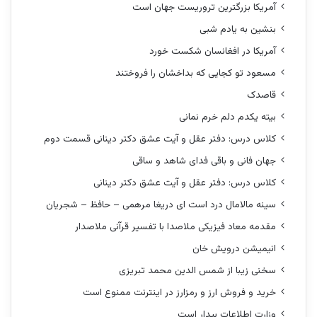
آمریکا بزرگترین تروریست جهان است
بنشین به یادم شبی
آمریکا در افغانسان شکست خورد
مسعود تو کجایی که بداخشان را فروختند
قاصدک
بیته یکدم دلم خرم نمانی
کلاس درس: دفتر عقل و آیت عشق دکتر دینانی قسمت دوم
جهان فانی و باقی فدای شاهد و ساقی
کلاس درس: دفتر عقل و آیت عشق دکتر دینانی
سینه مالامال درد است ای دریغا مرهمی – حافظ – شجریان
مقدمه معاد فیزیکی ملاصدا با تفسیر قرآنی ملاصدار
انیمیشن درویش خان
سخنی زیبا از شمس الدین محمد تبریزی
خرید و فروش ارز و رمزارز در اینترنت ممنوع است
وزارت اطلاعات بیدار است