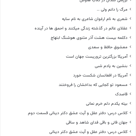
بررسی ابتذال در کلاب هاوس
مرگ را دانم ولی …
شعری به نام ارغوان شاعری به نام سایه
عقلای عالم در گذشته زندگی میکنند و احمق ها در آینده
دکلمه بیست هشت آذر مثنوی هوشنگ ابتهاج
معشوق حافظ و سعدی
آمریکا بزرگترین تروریست جهان است
بنشین به یادم شبی
آمریکا در افغانسان شکست خورد
مسعود تو کجایی که بداخشان را فروختند
قاصدک
بیته یکدم دلم خرم نمانی
کلاس درس: دفتر عقل و آیت عشق دکتر دینانی قسمت دوم
جهان فانی و باقی فدای شاهد و ساقی
کلاس درس: دفتر عقل و آیت عشق دکتر دینانی