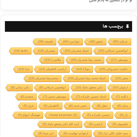
م. م
در
بنشین به یادم شبی
برچسب ها
عرفان
(50)
عشق
(46)
جوانمرد
(40)
فلسفه
(36)
ابوالحسن خرقانی
(25)
استاد شجریان
(20)
شجریان
(19)
حافظ
(19)
موسیقی
(17)
محمد رضا شجریان
(16)
ملاصدرا
(15)
حکمت خسروانی
(15)
مولانا
(14)
آراسپ کاظمیان
(14)
خدا
(13)
شعر
(13)
استاد محمد رضا شجریان
(10)
محمدرضا شجریان
(10)
ارغوان
(10)
دکتر محقق داماد
(10)
ابولحسن خرقانی
(9)
دکتر دینانی
(8)
دکلمه
(7)
استاد حسین علیزاده
(7)
موسیقی سنتی
(7)
سعدی
(6)
سایه
(6)
عقل
(6)
عصر جدید
(6)
کاظمیان
(5)
غزل
(5)
تار
(5)
حسین علیزاده
(5)
(5)
Arasp kazemian
هوشنگ ابتهاج
(5)
فیلسوف
(5)
آراسپ
(5)
آیت الله دکتر محقق داماد
(5)
سید خلیل عالی نژاد
(5)
ارغوانم تنهاست
(4)
ابن سینا
(4)