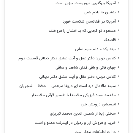
آمریکا بزرگترین تروریست جهان است
بنشین به یادم شبی
آمریکا در افغانسان شکست خورد
مسعود تو کجایی که بداخشان را فروختند
قاصدک
بیته یکدم دلم خرم نمانی
کلاس درس: دفتر عقل و آیت عشق دکتر دینانی قسمت دوم
جهان فانی و باقی فدای شاهد و ساقی
کلاس درس: دفتر عقل و آیت عشق دکتر دینانی
سینه مالامال درد است ای دریغا مرهمی – حافظ – شجریان
مقدمه معاد فیزیکی ملاصدا با تفسیر قرآنی ملاصدار
انیمیشن درویش خان
سخنی زیبا از شمس الدین محمد تبریزی
خرید و فروش ارز و رمزارز در اینترنت ممنوع است
وزارت اطلاعات بیدار است