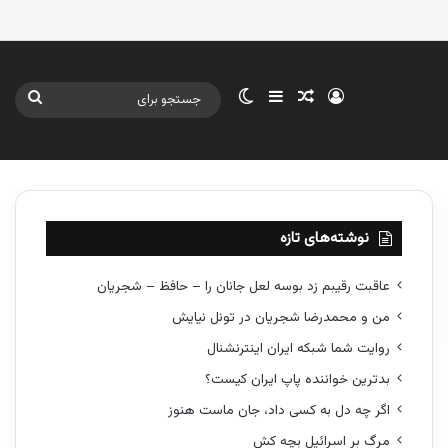
ورود
سایدبار
نوشته تصادفی
تغییر پوسته
جستج
برای
نوشته‌های تازه
عاقبت رقیبم زد بوسه لعل جانان را – حافظ – شجریان
من و محمدرضا شجریان در تونل نیایش
روایت شما شبکه ایران اینترنشنال
بدترین خواننده پاپ ایران کیست؟
اگر چه دل به کسی داد، جان ماست هنوز
مرگ بر اسرائیل بچه کش