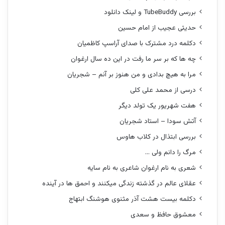
بررسی TubeBuddy و لینک دانلود
حدیثی عجیب از امام حسین
دکلمه درد مشترک با صدای آراسپ کاظمیان
چه ها که بر سر ما رفت در این ده سال ارغوان
مرا به هیچ بدادی و من هنوز بر آنم – شجریان
درسی از محمد علی کلی
هفت شهریور یک تولد دیگر
آتش سودا – استاد شجریان
بررسی ابتذال در کلاب هاوس
مرگ را دانم ولی …
شعری به نام ارغوان شاعری به نام سایه
عقلای عالم در گذشته زندگی میکنند و احمق ها در آینده
دکلمه بیست هشت آذر مثنوی هوشنگ ابتهاج
معشوق حافظ و سعدی