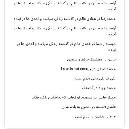
آراسپ کاظمیان
در
عقلای عالم در گذشته زندگی میکنند و احمق ها در
آینده
محمدرضا
در
عقلای عالم در گذشته زندگی میکنند و احمق ها در آینده
آراسپ کاظمیان
در
عقلای عالم در گذشته زندگی میکنند و احمق ها در
آینده
دوستدار شما
در
عقلای عالم در گذشته زندگی میکنند و احمق ها در
آینده
نازنین
در
معشوق حافظ و سعدی
محمد صادق
در
Love is not energy
علی
در
علی دایی مهم است
محمد جواد
در
قاصدک
مهلقا خلیلی
در
مسعود تو کجایی که بداخشان را فروختند
عاشق فلسفه
در
بنشین به یادم شبی
م. م
در
بنشین به یادم شبی