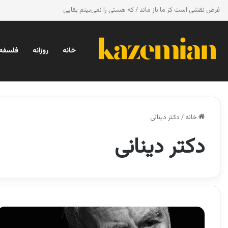
غرض نقشی است کز ما باز ماند / که هستی را نمی‌بینم بقایی
خانه
روزانه
فلسفه 
خانه
/
دکتر دینانی
دکتر دینانی