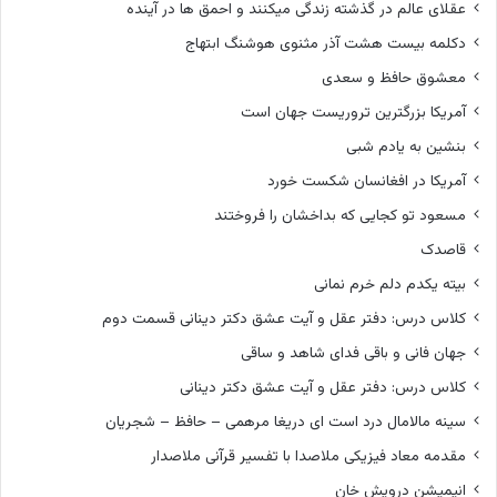
عقلای عالم در گذشته زندگی میکنند و احمق ها در آینده
دکلمه بیست هشت آذر مثنوی هوشنگ ابتهاج
معشوق حافظ و سعدی
آمریکا بزرگترین تروریست جهان است
بنشین به یادم شبی
آمریکا در افغانسان شکست خورد
مسعود تو کجایی که بداخشان را فروختند
قاصدک
بیته یکدم دلم خرم نمانی
کلاس درس: دفتر عقل و آیت عشق دکتر دینانی قسمت دوم
جهان فانی و باقی فدای شاهد و ساقی
کلاس درس: دفتر عقل و آیت عشق دکتر دینانی
سینه مالامال درد است ای دریغا مرهمی – حافظ – شجریان
مقدمه معاد فیزیکی ملاصدا با تفسیر قرآنی ملاصدار
انیمیشن درویش خان