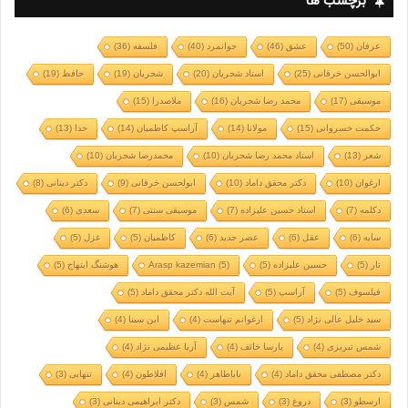
برچسب ها
عرفان
(50)
عشق
(46)
جوانمرد
(40)
فلسفه
(36)
ابوالحسن خرقانی
(25)
استاد شجریان
(20)
شجریان
(19)
حافظ
(19)
موسیقی
(17)
محمد رضا شجریان
(16)
ملاصدرا
(15)
حکمت خسروانی
(15)
مولانا
(14)
آراسپ کاظمیان
(14)
خدا
(13)
شعر
(13)
استاد محمد رضا شجریان
(10)
محمدرضا شجریان
(10)
ارغوان
(10)
دکتر محقق داماد
(10)
ابولحسن خرقانی
(9)
دکتر دینانی
(8)
دکلمه
(7)
استاد حسین علیزاده
(7)
موسیقی سنتی
(7)
سعدی
(6)
سایه
(6)
عقل
(6)
عصر جدید
(6)
کاظمیان
(5)
غزل
(5)
تار
(5)
حسین علیزاده
(5)
(5)
Arasp kazemian
هوشنگ ابتهاج
(5)
فیلسوف
(5)
آراسپ
(5)
آیت الله دکتر محقق داماد
(5)
سید خلیل عالی نژاد
(5)
ارغوانم تنهاست
(4)
ابن سینا
(4)
شمس تبریزی
(4)
پارسا خائف
(4)
آریا عظیمی نژاد
(4)
دکتر مصطفی محقق داماد
(4)
باباطاهر
(4)
افلاطون
(4)
تنهایی
(3)
ارسطو
(3)
دروغ
(3)
شمس
(3)
دکتر ابراهیمی دینانی
(3)