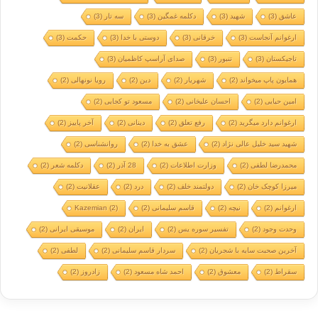
عاشق
(3)
شهید
(3)
دکلمه غمگین
(3)
سه تار
(3)
ارغوانم آنجاست
(3)
خرقانی
(3)
دوستی با خدا
(3)
حکمت
(3)
تاجیکستان
(3)
تنبور
(3)
صدای آراسپ کاظمیان
(3)
همایون پاپ میخواند
(2)
شهریار
(2)
دین
(2)
رویا نونهالی
(2)
امین حیایی
(2)
احسان علیخانی
(2)
مسعود تو کجایی
(2)
ارغوانم دارد میگرید
(2)
رفع تعلق
(2)
دینانی
(2)
آخر پاییز
(2)
شهید سید خلیل عالی نژاد
(2)
عشق به خدا
(2)
روانشناسی
(2)
محمدرضا لطفی
(2)
وزارت اطلاعات
(2)
28 آذر
(2)
دکلمه شعر
(2)
میرزا کوچک خان
(2)
دولتمند خلف
(2)
درد
(2)
عقلانیت
(2)
ارغوانم
(2)
نیچه
(2)
قاسم سلیمانی
(2)
(2)
Kazemian
وحدت وجود
(2)
تفسیر سوره یس
(2)
ایران
(2)
موسیقی ایرانی
(2)
آخرین صحبت سایه با شجریان
(2)
سردار قاسم سلیمانی
(2)
لطفی
(2)
سقراط
(2)
معشوق
(2)
احمد شاه مسعود
(2)
زادروز
(2)