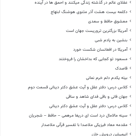
عقلای عالم در گذشته زندگی میکنند و احمق ها در آینده
دکلمه بیست هشت آذر مثنوی هوشنگ ابتهاج
معشوق حافظ و سعدی
آمریکا بزرگترین تروریست جهان است
بنشین به یادم شبی
آمریکا در افغانسان شکست خورد
مسعود تو کجایی که بداخشان را فروختند
قاصدک
بیته یکدم دلم خرم نمانی
کلاس درس: دفتر عقل و آیت عشق دکتر دینانی قسمت دوم
جهان فانی و باقی فدای شاهد و ساقی
کلاس درس: دفتر عقل و آیت عشق دکتر دینانی
سینه مالامال درد است ای دریغا مرهمی – حافظ – شجریان
مقدمه معاد فیزیکی ملاصدا با تفسیر قرآنی ملاصدار
انیمیشن درویش خان