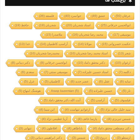
برچسب ها
عرفان
(50)
عشق
(46)
جوانمرد
(40)
فلسفه
(36)
ابوالحسن خرقانی
(25)
استاد شجریان
(20)
شجریان
(19)
حافظ
(19)
موسیقی
(17)
محمد رضا شجریان
(16)
ملاصدرا
(15)
حکمت خسروانی
(15)
مولانا
(14)
آراسپ کاظمیان
(14)
خدا
(13)
شعر
(13)
استاد محمد رضا شجریان
(10)
محمدرضا شجریان
(10)
ارغوان
(10)
دکتر محقق داماد
(10)
ابولحسن خرقانی
(9)
دکتر دینانی
(8)
دکلمه
(7)
استاد حسین علیزاده
(7)
موسیقی سنتی
(7)
سعدی
(6)
سایه
(6)
عقل
(6)
عصر جدید
(6)
کاظمیان
(5)
غزل
(5)
تار
(5)
حسین علیزاده
(5)
(5)
Arasp kazemian
هوشنگ ابتهاج
(5)
فیلسوف
(5)
آراسپ
(5)
آیت الله دکتر محقق داماد
(5)
سید خلیل عالی نژاد
(5)
ارغوانم تنهاست
(4)
ابن سینا
(4)
شمس تبریزی
(4)
پارسا خائف
(4)
آریا عظیمی نژاد
(4)
دکتر مصطفی محقق داماد
(4)
باباطاهر
(4)
افلاطون
(4)
تنهایی
(3)
ارسطو
(3)
دروغ
(3)
شمس
(3)
دکتر ابراهیمی دینانی
(3)