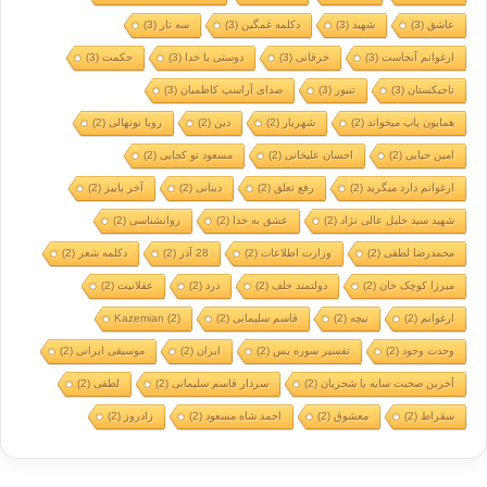
عاشق
(3)
شهید
(3)
دکلمه غمگین
(3)
سه تار
(3)
ارغوانم آنجاست
(3)
خرقانی
(3)
دوستی با خدا
(3)
حکمت
(3)
تاجیکستان
(3)
تنبور
(3)
صدای آراسپ کاظمیان
(3)
همایون پاپ میخواند
(2)
شهریار
(2)
دین
(2)
رویا نونهالی
(2)
امین حیایی
(2)
احسان علیخانی
(2)
مسعود تو کجایی
(2)
ارغوانم دارد میگرید
(2)
رفع تعلق
(2)
دینانی
(2)
آخر پاییز
(2)
شهید سید خلیل عالی نژاد
(2)
عشق به خدا
(2)
روانشناسی
(2)
محمدرضا لطفی
(2)
وزارت اطلاعات
(2)
28 آذر
(2)
دکلمه شعر
(2)
میرزا کوچک خان
(2)
دولتمند خلف
(2)
درد
(2)
عقلانیت
(2)
ارغوانم
(2)
نیچه
(2)
قاسم سلیمانی
(2)
(2)
Kazemian
وحدت وجود
(2)
تفسیر سوره یس
(2)
ایران
(2)
موسیقی ایرانی
(2)
آخرین صحبت سایه با شجریان
(2)
سردار قاسم سلیمانی
(2)
لطفی
(2)
سقراط
(2)
معشوق
(2)
احمد شاه مسعود
(2)
زادروز
(2)