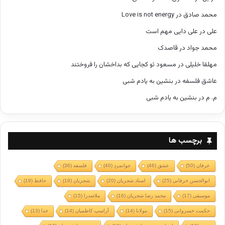
محمد صادق
در
Love is not energy
علی
در
علی دایی مهم است
محمد جواد
در
قاصدک
مهلقا خلیلی
در
مسعود تو کجایی که بداخشان را فروختند
عاشق فلسفه
در
بنشین به یادم شبی
م. م
در
بنشین به یادم شبی
برچسب ها
عرفان
(50)
عشق
(46)
جوانمرد
(40)
فلسفه
(36)
ابوالحسن خرقانی
(25)
استاد شجریان
(20)
شجریان
(19)
حافظ
(19)
موسیقی
(17)
محمد رضا شجریان
(16)
ملاصدرا
(15)
حکمت خسروانی
(15)
مولانا
(14)
آراسپ کاظمیان
(14)
خدا
(13)