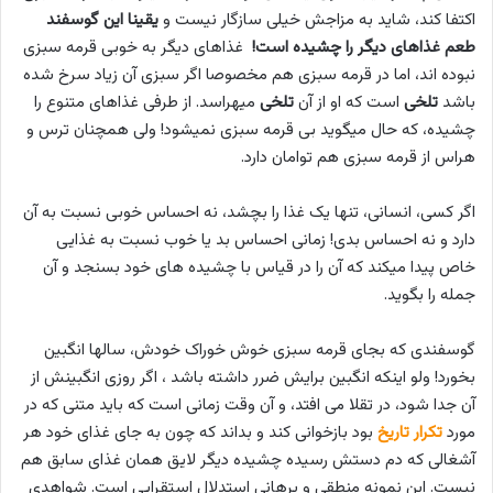
اکتفا کند، شاید به مزاجش خیلی سازگار نیست و
یقینا این گوسفند
طعم غذاهای دیگر را چشیده است!
غذاهای دیگر به خوبی قرمه سبزی
نبوده اند، اما در قرمه سبزی هم مخصوصا اگر سبزی آن زیاد سرخ شده
باشد
تلخی
است که او از آن
تلخی
میهراسد. از طرفی غذاهای متنوع را
چشیده، که حال میگوید بی قرمه سبزی نمیشود! ولی همچنان ترس و
هراس از قرمه سبزی هم توامان دارد.
اگر کسی، انسانی، تنها یک غذا را بچشد، نه احساس خوبی نسبت به آن
دارد و نه احساس بدی! زمانی احساس بد یا خوب نسبت به غذایی
خاص پیدا میکند که آن را در قیاس با چشیده های خود بسنجد و آن
جمله را بگوید.
گوسفندی که بجای قرمه سبزی خوش خوراک خودش، سالها انگبین
بخورد! ولو اینکه انگبین برایش ضرر داشته باشد ، اگر روزی انگبینش از
آن جدا شود، در تقلا می افتد، و آن وقت زمانی است که باید متنی که در
مورد
تکرار تاریخ
بود بازخوانی کند و بداند که چون به جای غذای خود هر
آشغالی که دم دستش رسیده چشیده دیگر لایق همان غذای سابق هم
نیست. این نمونه منطقی و برهانی استدلال استقرایی است. شواهدی