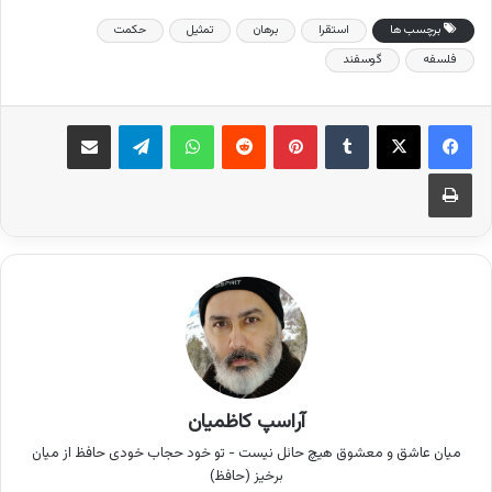
برچسب ها
استقرا
برهان
تمثیل
حکمت
فلسفه
گوسفند
فیس بوک
X
‫تامبلر
‫پین‌ترست
‫رددیت
واتس آپ
تلگرام
اشتراک گذاری از طریق ایمیل
چاپ
آراسپ کاظمیان
میان عاشق و معشوق هیچ حائل نیست - تو خود حجاب خودی حافظ از میان
برخیز (حافظ)