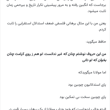
برجاست که انگبین رفته و به مرور پیشبینی تکرار تاریخ و بیرحمی زمان
ثابت میشود.
یعنی من با این مثال برهانی فلسفی ضعف استدلال استقرایی را ثابت
کردم.
حافظ میگوید:
من این حروف نوشتم
چنان که
غیر ندانست.
تو هم
ز روی کرامت
چنان
بخوان که تو دانی
اما مولانا میگویدکه
پای استدلالیون چوبین بود
پای چوبین سخت بی تمکین بود
البته جالب اینجاست که خود جناب مولانا از یک برهان بسیار قوی در