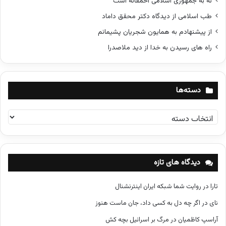
نه به جمهوری اسلامی احمقانه است
طب اسلامی از دیدگاه دکتر محقق داماد
از پیشنهادم به همایون شجریان پشیمانم
راه های رسیدن به خدا از دید ملاصدرا
دسته‌ها
د
س
ت
ه‌
ه
دیدگاه های تازه
ا
تارا
در
روایت شما شبکه ایران اینترنشنال
نای
در
اگر چه دل به کسی داد، جان ماست هنوز
آراسپ کاظمیان
در
مرگ بر اسرائیل بچه کش