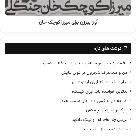
ی
ر
د
ز
ن
ن
ا
آواز پیرزن برای میرزا کوچک خان
ب
ل
ر
ک
ا
ل
ی
ا
م
نوشته‌های تازه
ز
ی
پ
ر
عاقبت رقیبم زد بوسه لعل جانان را – حافظ – شجریان
س
ز
من و محمدرضا شجریان در تونل نیایش
ر
ا
ا
ک
روایت شما شبکه ایران اینترنشنال
ن
و
بدترین خواننده پاپ ایران کیست؟
ج
چ
ل
ک
اگر چه دل به کسی داد، جان ماست هنوز
و
خ
مرگ بر اسرائیل بچه کش
ز
ا
د
ن
بررسی TubeBuddy و لینک دانلود
ن
حدیثی عجیب از امام حسین
د