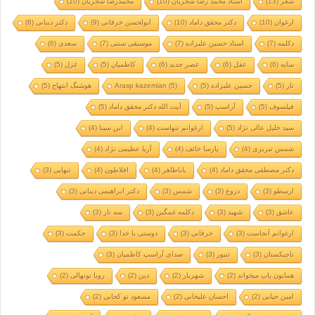
شعر
(13)
استاد محمد رضا شجریان
(10)
محمدرضا شجریان
(10)
ارغوان
(10)
دکتر محقق داماد
(10)
ابولحسن خرقانی
(9)
دکتر دینانی
(8)
دکلمه
(7)
استاد حسین علیزاده
(7)
موسیقی سنتی
(7)
سعدی
(6)
سایه
(6)
عقل
(6)
عصر جدید
(6)
کاظمیان
(5)
غزل
(5)
تار
(5)
حسین علیزاده
(5)
(5)
Arasp kazemian
هوشنگ ابتهاج
(5)
فیلسوف
(5)
آراسپ
(5)
آیت الله دکتر محقق داماد
(5)
سید خلیل عالی نژاد
(5)
ارغوانم تنهاست
(4)
ابن سینا
(4)
شمس تبریزی
(4)
پارسا خائف
(4)
آریا عظیمی نژاد
(4)
دکتر مصطفی محقق داماد
(4)
باباطاهر
(4)
افلاطون
(4)
تنهایی
(3)
ارسطو
(3)
دروغ
(3)
شمس
(3)
دکتر ابراهیمی دینانی
(3)
عاشق
(3)
شهید
(3)
دکلمه غمگین
(3)
سه تار
(3)
ارغوانم آنجاست
(3)
خرقانی
(3)
دوستی با خدا
(3)
حکمت
(3)
تاجیکستان
(3)
تنبور
(3)
صدای آراسپ کاظمیان
(3)
همایون پاپ میخواند
(2)
شهریار
(2)
دین
(2)
رویا نونهالی
(2)
امین حیایی
(2)
احسان علیخانی
(2)
مسعود تو کجایی
(2)