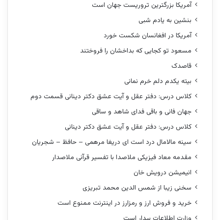
آمریکا بزرگترین تروریست جهان است
بنشین به یادم شبی
آمریکا در افغانسان شکست خورد
مسعود تو کجایی که بداخشان را فروختند
قاصدک
بیته یکدم دلم خرم نمانی
کلاس درس: دفتر عقل و آیت عشق دکتر دینانی قسمت دوم
جهان فانی و باقی فدای شاهد و ساقی
کلاس درس: دفتر عقل و آیت عشق دکتر دینانی
سینه مالامال درد است ای دریغا مرهمی – حافظ – شجریان
مقدمه معاد فیزیکی ملاصدا با تفسیر قرآنی ملاصدار
انیمیشن درویش خان
سخنی زیبا از شمس الدین محمد تبریزی
خرید و فروش ارز و رمزارز در اینترنت ممنوع است
وزارت اطلاعات بیدار است