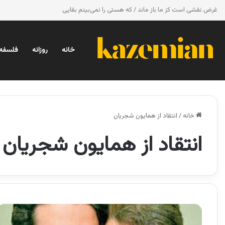
غرض نقشی است کز ما باز ماند / که هستی را نمی‌بینم بقایی
خانه
روزانه
فلسفه 
خانه
/
انتقاد از همایون شجریان
انتقاد از همایون شجریان