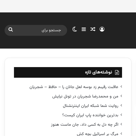
ورود
سایدبار
نوشته تصادفی
تغییر پوسته
جستج
برای
نوشته‌های تازه
عاقبت رقیبم زد بوسه لعل جانان را – حافظ – شجریان
من و محمدرضا شجریان در تونل نیایش
روایت شما شبکه ایران اینترنشنال
بدترین خواننده پاپ ایران کیست؟
اگر چه دل به کسی داد، جان ماست هنوز
مرگ بر اسرائیل بچه کش