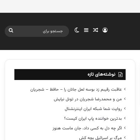
ورود
سایدبار
نوشته تصادفی
تغییر پوسته
جستج
برای
نوشته‌های تازه
عاقبت رقیبم زد بوسه لعل جانان را – حافظ – شجریان
من و محمدرضا شجریان در تونل نیایش
روایت شما شبکه ایران اینترنشنال
بدترین خواننده پاپ ایران کیست؟
اگر چه دل به کسی داد، جان ماست هنوز
مرگ بر اسرائیل بچه کش