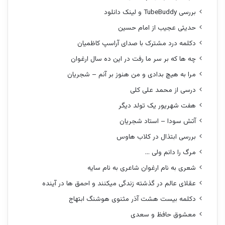
بررسی TubeBuddy و لینک دانلود
حدیثی عجیب از امام حسین
دکلمه درد مشترک با صدای آراسپ کاظمیان
چه ها که بر سر ما رفت در این ده سال ارغوان
مرا به هیچ بدادی و من هنوز بر آنم – شجریان
درسی از محمد علی کلی
هفت شهریور یک تولد دیگر
آتش سودا – استاد شجریان
بررسی ابتذال در کلاب هاوس
مرگ را دانم ولی …
شعری به نام ارغوان شاعری به نام سایه
عقلای عالم در گذشته زندگی میکنند و احمق ها در آینده
دکلمه بیست هشت آذر مثنوی هوشنگ ابتهاج
معشوق حافظ و سعدی