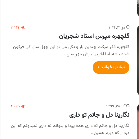
دی ۳, ۱۳۹۹
۲,۹۴۳
گلچهره مپرس استاد شجریان
گلچهره فکر میکنم چندین بار زندگی من تو این چهل سال کن فیکون
شده باشه. اما آخرین بارش مهر سال…
بیشتر بخوانید »
آذر ۲۸, ۱۳۹۹
۴,۰۳۷
نگارینا دل و جانم تو داری
نگارینا دل و جانم ته داری همه پیدا و پنهانم ته داری نمیدونم که این
درد از که دیرم همین…