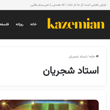
غرض نقشی است کز ما باز ماند / که هستی را نمی‌بینم بقایی
خانه
روزانه
فلسفه 
خانه
/
استاد شجریان
استاد شجریان