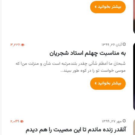
بیشتر بخوانید »
آبان ۲۶, ۱۳۹۹
۳,۲۲۶
به مناسبت چهلم استاد شجریان
سُبحانَ ما اَعظَمَ شَأنی چقدر بلندمرتبه است شأن و منزلت من! که
موسی خواست تو را در کوه طور ببیند…
بیشتر بخوانید »
مهر ۲۷, ۱۳۹۹
۲,۰۴۹
آنقدر زنده ماندم تا این مصیبت را هم دیدم