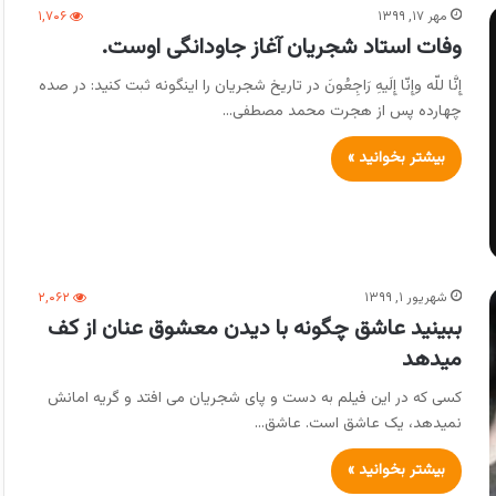
مهر ۱۷, ۱۳۹۹
۱,۷۰۶
وفات استاد شجریان آغاز جاودانگی اوست.
إِنَّا للّه وإِنّا إِلَیهِ رَاجِعُونَ در تاریخ شجریان را اینگونه ثبت کنید: در صده
چهارده پس از هجرت محمد مصطفی…
بیشتر بخوانید »
شهریور ۱, ۱۳۹۹
۲,۰۶۲
ببینید عاشق چگونه با دیدن معشوق عنان از کف
میدهد
کسی که در این فیلم به دست و پای شجریان می افتد و گریه امانش
نمیدهد، یک عاشق است. عاشق…
بیشتر بخوانید »