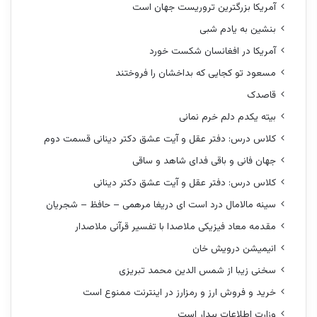
آمریکا بزرگترین تروریست جهان است
بنشین به یادم شبی
آمریکا در افغانسان شکست خورد
مسعود تو کجایی که بداخشان را فروختند
قاصدک
بیته یکدم دلم خرم نمانی
کلاس درس: دفتر عقل و آیت عشق دکتر دینانی قسمت دوم
جهان فانی و باقی فدای شاهد و ساقی
کلاس درس: دفتر عقل و آیت عشق دکتر دینانی
سینه مالامال درد است ای دریغا مرهمی – حافظ – شجریان
مقدمه معاد فیزیکی ملاصدا با تفسیر قرآنی ملاصدار
انیمیشن درویش خان
سخنی زیبا از شمس الدین محمد تبریزی
خرید و فروش ارز و رمزارز در اینترنت ممنوع است
وزارت اطلاعات بیدار است