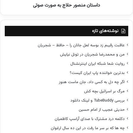
داستان منصور حلاج به صورت صوتی
و
ر
ح
ل
ا
نوشته‌های تازه
ج
ب
عاقبت رقیبم زد بوسه لعل جانان را – حافظ – شجریان
ه
من و محمدرضا شجریان در تونل نیایش
ص
و
روایت شما شبکه ایران اینترنشنال
ر
بدترین خواننده پاپ ایران کیست؟
ت
ص
اگر چه دل به کسی داد، جان ماست هنوز
و
مرگ بر اسرائیل بچه کش
ت
ی
بررسی TubeBuddy و لینک دانلود
حدیثی عجیب از امام حسین
دکلمه درد مشترک با صدای آراسپ کاظمیان
چه ها که بر سر ما رفت در این ده سال ارغوان