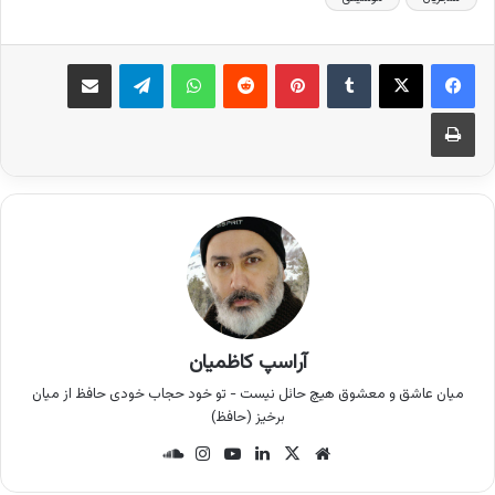
فیس بوک
X
‫تامبلر
‫پین‌ترست
‫رددیت
واتس آپ
تلگرام
اشتراک گذاری از طریق ایمیل
چاپ
آراسپ کاظمیان
میان عاشق و معشوق هیچ حائل نیست - تو خود حجاب خودی حافظ از میان
برخیز (حافظ)
وب
X
لینک
یوتی
این
سان
سای
دین
وب
ستا
د