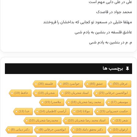
علی
در
علی دایی مهم است
محمد جواد
در
قاصدک
مهلقا خلیلی
در
مسعود تو کجایی که بداخشان را فروختند
عاشق فلسفه
در
بنشین به یادم شبی
م. م
در
بنشین به یادم شبی
برچسب ها
عرفان
(50)
عشق
(46)
جوانمرد
(40)
فلسفه
(36)
ابوالحسن خرقانی
(25)
استاد شجریان
(20)
شجریان
(19)
حافظ
(19)
موسیقی
(17)
محمد رضا شجریان
(16)
ملاصدرا
(15)
حکمت خسروانی
(15)
مولانا
(14)
آراسپ کاظمیان
(14)
خدا
(13)
شعر
(13)
استاد محمد رضا شجریان
(10)
محمدرضا شجریان
(10)
ارغوان
(10)
دکتر محقق داماد
(10)
ابولحسن خرقانی
(9)
دکتر دینانی
(8)