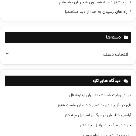
از پیشنهادم به همایون شجریان پشیمانم
راه های رسیدن به خدا از دید ملاصدرا
دسته‌ها
د
س
ت
ه‌
ه
دیدگاه های تازه
ا
تارا
در
روایت شما شبکه ایران اینترنشنال
نای
در
اگر چه دل به کسی داد، جان ماست هنوز
آراسپ کاظمیان
در
مرگ بر اسرائیل بچه کش
جواد
در
مرگ بر اسرائیل بچه کش
.
در
حدیثی عجیب از امام حسین