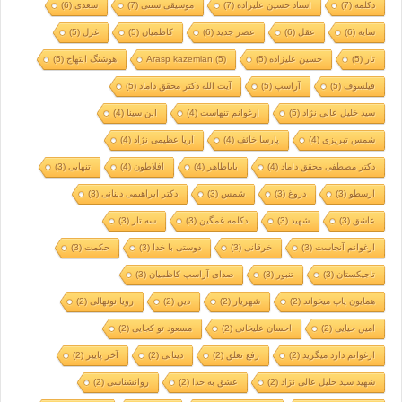
دکلمه
(7)
استاد حسین علیزاده
(7)
موسیقی سنتی
(7)
سعدی
(6)
سایه
(6)
عقل
(6)
عصر جدید
(6)
کاظمیان
(5)
غزل
(5)
تار
(5)
حسین علیزاده
(5)
(5)
Arasp kazemian
هوشنگ ابتهاج
(5)
فیلسوف
(5)
آراسپ
(5)
آیت الله دکتر محقق داماد
(5)
سید خلیل عالی نژاد
(5)
ارغوانم تنهاست
(4)
ابن سینا
(4)
شمس تبریزی
(4)
پارسا خائف
(4)
آریا عظیمی نژاد
(4)
دکتر مصطفی محقق داماد
(4)
باباطاهر
(4)
افلاطون
(4)
تنهایی
(3)
ارسطو
(3)
دروغ
(3)
شمس
(3)
دکتر ابراهیمی دینانی
(3)
عاشق
(3)
شهید
(3)
دکلمه غمگین
(3)
سه تار
(3)
ارغوانم آنجاست
(3)
خرقانی
(3)
دوستی با خدا
(3)
حکمت
(3)
تاجیکستان
(3)
تنبور
(3)
صدای آراسپ کاظمیان
(3)
همایون پاپ میخواند
(2)
شهریار
(2)
دین
(2)
رویا نونهالی
(2)
امین حیایی
(2)
احسان علیخانی
(2)
مسعود تو کجایی
(2)
ارغوانم دارد میگرید
(2)
رفع تعلق
(2)
دینانی
(2)
آخر پاییز
(2)
شهید سید خلیل عالی نژاد
(2)
عشق به خدا
(2)
روانشناسی
(2)