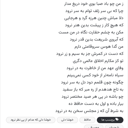
ز من چو باد صبا بوی خود دریغ مدار
چرا که بی سر زلف توام به سر نرود
دلا مباش چنین هرزه گرد و هرجایی
که هیچ کار ز پیشت بدین هنر نرود
مکن به چشم حقارت نگاه در من مست
که آبروی شریعت بدین قدر نرود
من گدا هوس سروقامتی دارم
که دست در کمرش جز به سیم و زر نرود
تو کز مکارم اخلاق عالمی دگری
وفای عهد من از خاطرت به در نرود
سیاه نامه‌تر از خود کسی نمی‌بینم
چگونه چون قلمم دود دل به سر نرود
به تاج هدهدم از ره مبر که باز سفید
چو باشه در پی هر صید مختصر نرود
بیار باده و اول به دست حافظ ده
به شرط آن که ز مجلس سخن به در نرود
برچسب ها
حافظ
خوشا دلی
خوشا دلی که مدام از پی نظر نرود
شجریان
موسیقی