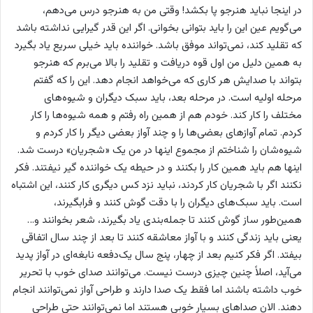
در اینجا نباید هنرجو پا بکشد! وقتی من به هنرجو درس می‌دهم،
می‌گویم عین این را باید بتوانی بخوانی. اگر این قدر گیرایی نداشته باشد
که تقلید کند، نمی‌تواند موفق باشد. خواننده باید خیلی سریع یاد بگیرد
به همین دلیل من اول قوه دریافت و تقلید را بالا می‌برم که هنرجو
بتواند با صدایش هر کاری که می‌خواهد انجام دهد. این را که گفتم
مرحله اولیه است. در مرحله بعد، باید سبک دیگران و شیوه‌های
مختلف را کار کند. خودم هم از همین راه رفتم و همه شیوه‌ها را کار
کردم. تمام آوازهای بعضی‌ها را و چند آواز بعضی دیگر را کار کردم و
شیوه‌شان را شناختم از مجموع اینها در من یک «شجریان» درست شد.
اینها هم باید همین کار را بکنند و در حیطه یک خواننده گیر نیفتند. فکر
نکنند اگر با شجریان کار کردند، نباید نزد کس دیگری کار کنند، این اشتباه
است. باید سبک‌های دیگران را با دقت گوش کنند و فرابگیرند،
همین‌طور ساز گوش کنند تا جمله‌بندی یاد بگیرند، شعر بخوانند و…
یعنی باید زندگی کنند و با آواز معاشقه کنند تا بعد از چند سال اتفاقی
بیفتد. اگر فکر کنیم بعد از چهار، پنج سال یک‌دفعه نابغه‌ای در آواز پدید
می‌آید، اصلاً چنین چیزی درست نیست. می‌توانند صدای خوب با تحریر
خوب داشته باشند اما فقط یک صدا دارند و طراحی آواز نمی‌توانند انجام
دهند. الان صداهای بسیار خوبی هستند اما نمی‌توانند حتی طراحی