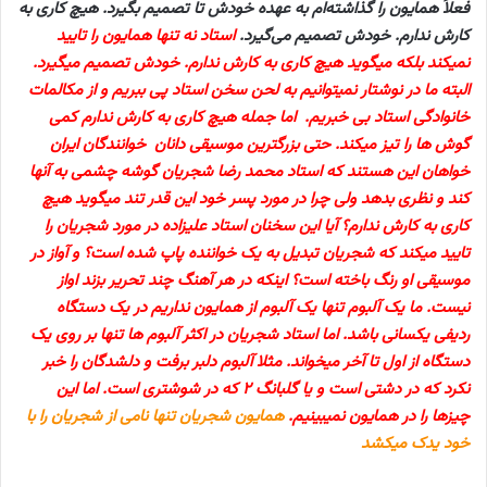
فعلاً همایون را گذاشته‌ام به عهده خودش تا تصمیم بگیرد. هیچ کاری به
کارش ندارم. خودش تصمیم می‌گیرد.
استاد نه تنها همایون را تایید
نمیکند بلکه میگوید هیچ کاری به کارش ندارم. خودش تصمیم میگیرد.
البته ما در نوشتار نمیتوانیم به لحن سخن استاد پی ببریم و از مکالمات
خانوادگی استاد بی خبریم. اما جمله هیچ کاری به کارش ندارم کمی
گوش ها را تیز میکند. حتی بزرگترین موسیقی دانان خوانندگان ایران
خواهان این هستند که استاد محمد رضا شجریان گوشه چشمی به آنها
کند و نظری بدهد ولی چرا در مورد پسر خود این قدر تند میگوید هیچ
کاری به کارش ندارم؟ آیا این سخنان استاد علیزاده در مورد شجریان را
تایید میکند که شجریان تبدیل به یک خواننده پاپ شده است؟ و آواز در
موسیقی او رنگ باخته است؟ اینکه در هر آهنگ چند تحریر بزند اواز
نیست. ما یک آلبوم تنها یک آلبوم از همایون نداریم در یک دستگاه
ردیفی یکسانی باشد. اما استاد شجریان در اکثر آلبوم ها تنها بر روی یک
دستگاه از اول تا آخر میخواند. مثلا آلبوم دلبر برفت و دلشدگان را خبر
نکرد که در دشتی است و یا گلبانگ ۲ که در شوشتری است. اما این
چیزها را در همایون نمیبینیم.
همایون شجریان تنها نامی از شجریان را با
خود یدک میکشد