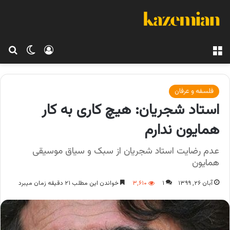
منو
ورود
تغییر پو
جس
فلسفه و عرفان
استاد شجریان: هیچ کاری به کار
همایون ندارم
عدم رضایت استاد شجریان از سبک و سیاق موسیقی
همایون
آبان ۲۶, ۱۳۹۹
۱
۳,۶۱۰
خواندن این مطلب ۲۱ دقیقه زمان میبرد