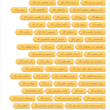
شمس تبریزی
(4)
پارسا خائف
(4)
آریا عظیمی نژاد
(4)
دکتر مصطفی محقق داماد
(4)
باباطاهر
(4)
افلاطون
(4)
تنهایی
(3)
ارسطو
(3)
دروغ
(3)
شمس
(3)
دکتر ابراهیمی دینانی
(3)
عاشق
(3)
شهید
(3)
دکلمه غمگین
(3)
سه تار
(3)
ارغوانم آنجاست
(3)
خرقانی
(3)
دوستی با خدا
(3)
حکمت
(3)
تاجیکستان
(3)
تنبور
(3)
صدای آراسپ کاظمیان
(3)
همایون پاپ میخواند
(2)
شهریار
(2)
دین
(2)
رویا نونهالی
(2)
امین حیایی
(2)
احسان علیخانی
(2)
مسعود تو کجایی
(2)
ارغوانم دارد میگرید
(2)
رفع تعلق
(2)
دینانی
(2)
آخر پاییز
(2)
شهید سید خلیل عالی نژاد
(2)
عشق به خدا
(2)
روانشناسی
(2)
محمدرضا لطفی
(2)
وزارت اطلاعات
(2)
28 آذر
(2)
دکلمه شعر
(2)
میرزا کوچک خان
(2)
دولتمند خلف
(2)
درد
(2)
عقلانیت
(2)
ارغوانم
(2)
نیچه
(2)
قاسم سلیمانی
(2)
(2)
Kazemian
وحدت وجود
(2)
تفسیر سوره یس
(2)
ایران
(2)
موسیقی ایرانی
(2)
آخرین صحبت سایه با شجریان
(2)
سردار قاسم سلیمانی
(2)
لطفی
(2)