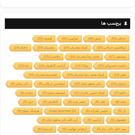
برچسب ها
عرفان
(50)
عشق
(46)
جوانمرد
(40)
فلسفه
(36)
ابوالحسن خرقانی
(25)
استاد شجریان
(20)
شجریان
(19)
حافظ
(19)
موسیقی
(17)
محمد رضا شجریان
(16)
ملاصدرا
(15)
حکمت خسروانی
(15)
مولانا
(14)
آراسپ کاظمیان
(14)
خدا
(13)
شعر
(13)
استاد محمد رضا شجریان
(10)
محمدرضا شجریان
(10)
ارغوان
(10)
دکتر محقق داماد
(10)
ابولحسن خرقانی
(9)
دکتر دینانی
(8)
دکلمه
(7)
استاد حسین علیزاده
(7)
موسیقی سنتی
(7)
سعدی
(6)
سایه
(6)
عقل
(6)
عصر جدید
(6)
کاظمیان
(5)
غزل
(5)
تار
(5)
حسین علیزاده
(5)
(5)
Arasp kazemian
هوشنگ ابتهاج
(5)
فیلسوف
(5)
آراسپ
(5)
آیت الله دکتر محقق داماد
(5)
سید خلیل عالی نژاد
(5)
ارغوانم تنهاست
(4)
ابن سینا
(4)