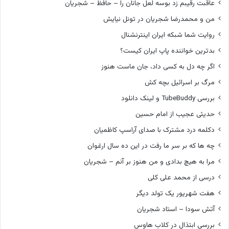
عاقبت رقیبم زد بوسه لعل جانان را – حافظ – شجریان
من و محمدرضا شجریان در تونل نیایش
روایت شما شبکه ایران اینترنشنال
بدترین خواننده پاپ ایران کیست؟
اگر چه دل به کسی داد، جان ماست هنوز
مرگ بر اسرائیل بچه کش
بررسی TubeBuddy و لینک دانلود
حدیثی عجیب از امام حسین
دکلمه درد مشترک با صدای آراسپ کاظمیان
چه ها که بر سر ما رفت در این ده سال ارغوان
مرا به هیچ بدادی و من هنوز بر آنم – شجریان
درسی از محمد علی کلی
هفت شهریور یک تولد دیگر
آتش سودا – استاد شجریان
بررسی ابتذال در کلاب هاوس