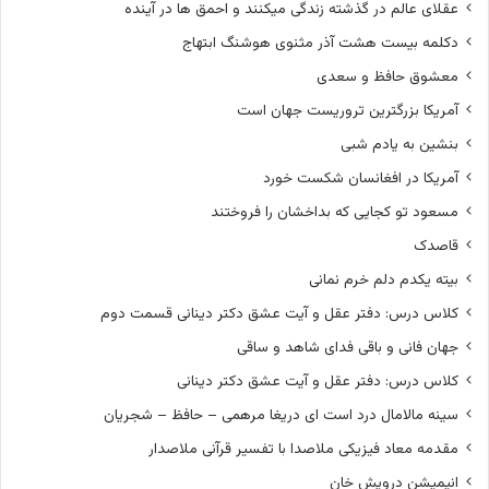
عقلای عالم در گذشته زندگی میکنند و احمق ها در آینده
دکلمه بیست هشت آذر مثنوی هوشنگ ابتهاج
معشوق حافظ و سعدی
آمریکا بزرگترین تروریست جهان است
بنشین به یادم شبی
آمریکا در افغانسان شکست خورد
مسعود تو کجایی که بداخشان را فروختند
قاصدک
بیته یکدم دلم خرم نمانی
کلاس درس: دفتر عقل و آیت عشق دکتر دینانی قسمت دوم
جهان فانی و باقی فدای شاهد و ساقی
کلاس درس: دفتر عقل و آیت عشق دکتر دینانی
سینه مالامال درد است ای دریغا مرهمی – حافظ – شجریان
مقدمه معاد فیزیکی ملاصدا با تفسیر قرآنی ملاصدار
انیمیشن درویش خان