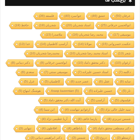
برچسب ها
عرفان
(50)
عشق
(46)
جوانمرد
(40)
فلسفه
(36)
ابوالحسن خرقانی
(25)
استاد شجریان
(20)
شجریان
(19)
حافظ
(19)
موسیقی
(17)
محمد رضا شجریان
(16)
ملاصدرا
(15)
حکمت خسروانی
(15)
مولانا
(14)
آراسپ کاظمیان
(14)
خدا
(13)
شعر
(13)
استاد محمد رضا شجریان
(10)
محمدرضا شجریان
(10)
ارغوان
(10)
دکتر محقق داماد
(10)
ابولحسن خرقانی
(9)
دکتر دینانی
(8)
دکلمه
(7)
استاد حسین علیزاده
(7)
موسیقی سنتی
(7)
سعدی
(6)
سایه
(6)
عقل
(6)
عصر جدید
(6)
کاظمیان
(5)
غزل
(5)
تار
(5)
حسین علیزاده
(5)
(5)
Arasp kazemian
هوشنگ ابتهاج
(5)
فیلسوف
(5)
آراسپ
(5)
آیت الله دکتر محقق داماد
(5)
سید خلیل عالی نژاد
(5)
ارغوانم تنهاست
(4)
ابن سینا
(4)
شمس تبریزی
(4)
پارسا خائف
(4)
آریا عظیمی نژاد
(4)
دکتر مصطفی محقق داماد
(4)
باباطاهر
(4)
افلاطون
(4)
تنهایی
(3)
ارسطو
(3)
دروغ
(3)
شمس
(3)
دکتر ابراهیمی دینانی
(3)