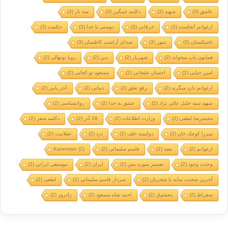
عاشق
(3)
شهید
(3)
دکلمه غمگین
(3)
سه تار
(3)
ارغوانم آنجاست
(3)
خرقانی
(3)
دوستی با خدا
(3)
حکمت
(3)
تاجیکستان
(3)
تنبور
(3)
صدای آراسپ کاظمیان
(3)
همایون پاپ میخواند
(2)
شهریار
(2)
دین
(2)
رویا نونهالی
(2)
امین حیایی
(2)
احسان علیخانی
(2)
مسعود تو کجایی
(2)
ارغوانم دارد میگرید
(2)
رفع تعلق
(2)
دینانی
(2)
آخر پاییز
(2)
شهید سید خلیل عالی نژاد
(2)
عشق به خدا
(2)
روانشناسی
(2)
محمدرضا لطفی
(2)
وزارت اطلاعات
(2)
28 آذر
(2)
دکلمه شعر
(2)
میرزا کوچک خان
(2)
دولتمند خلف
(2)
درد
(2)
عقلانیت
(2)
ارغوانم
(2)
نیچه
(2)
قاسم سلیمانی
(2)
(2)
Kazemian
وحدت وجود
(2)
تفسیر سوره یس
(2)
ایران
(2)
موسیقی ایرانی
(2)
آخرین صحبت سایه با شجریان
(2)
سردار قاسم سلیمانی
(2)
لطفی
(2)
سقراط
(2)
معشوق
(2)
احمد شاه مسعود
(2)
زادروز
(2)