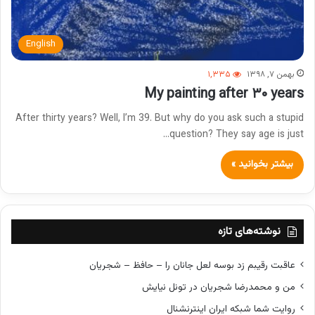
English
بهمن ۷, ۱۳۹۸
۱,۳۳۵
My painting after ۳۰ years
After thirty years? Well, I’m 39. But why do you ask such a stupid
question? They say age is just…
بیشتر بخوانید »
نوشته‌های تازه
عاقبت رقیبم زد بوسه لعل جانان را – حافظ – شجریان
من و محمدرضا شجریان در تونل نیایش
روایت شما شبکه ایران اینترنشنال