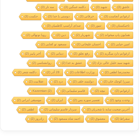
عاشق
(3)
شهید
(3)
دکلمه غمگین
(3)
سه تار
(3)
ارغوانم آنجاست
(3)
خرقانی
(3)
دوستی با خدا
(3)
حکمت
(3)
تاجیکستان
(3)
تنبور
(3)
صدای آراسپ کاظمیان
(3)
همایون پاپ میخواند
(2)
شهریار
(2)
دین
(2)
رویا نونهالی
(2)
امین حیایی
(2)
احسان علیخانی
(2)
مسعود تو کجایی
(2)
ارغوانم دارد میگرید
(2)
رفع تعلق
(2)
دینانی
(2)
آخر پاییز
(2)
شهید سید خلیل عالی نژاد
(2)
عشق به خدا
(2)
روانشناسی
(2)
محمدرضا لطفی
(2)
وزارت اطلاعات
(2)
28 آذر
(2)
دکلمه شعر
(2)
میرزا کوچک خان
(2)
دولتمند خلف
(2)
درد
(2)
عقلانیت
(2)
ارغوانم
(2)
نیچه
(2)
قاسم سلیمانی
(2)
(2)
Kazemian
وحدت وجود
(2)
تفسیر سوره یس
(2)
ایران
(2)
موسیقی ایرانی
(2)
آخرین صحبت سایه با شجریان
(2)
سردار قاسم سلیمانی
(2)
لطفی
(2)
سقراط
(2)
معشوق
(2)
احمد شاه مسعود
(2)
زادروز
(2)