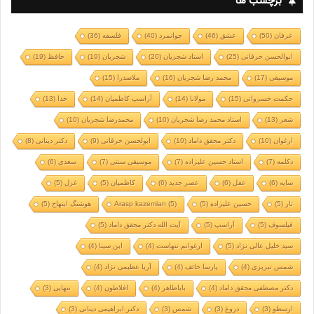
برچسب ها
عرفان
(50)
عشق
(46)
جوانمرد
(40)
فلسفه
(36)
ابوالحسن خرقانی
(25)
استاد شجریان
(20)
شجریان
(19)
حافظ
(19)
موسیقی
(17)
محمد رضا شجریان
(16)
ملاصدرا
(15)
حکمت خسروانی
(15)
مولانا
(14)
آراسپ کاظمیان
(14)
خدا
(13)
شعر
(13)
استاد محمد رضا شجریان
(10)
محمدرضا شجریان
(10)
ارغوان
(10)
دکتر محقق داماد
(10)
ابولحسن خرقانی
(9)
دکتر دینانی
(8)
دکلمه
(7)
استاد حسین علیزاده
(7)
موسیقی سنتی
(7)
سعدی
(6)
سایه
(6)
عقل
(6)
عصر جدید
(6)
کاظمیان
(5)
غزل
(5)
تار
(5)
حسین علیزاده
(5)
(5)
Arasp kazemian
هوشنگ ابتهاج
(5)
فیلسوف
(5)
آراسپ
(5)
آیت الله دکتر محقق داماد
(5)
سید خلیل عالی نژاد
(5)
ارغوانم تنهاست
(4)
ابن سینا
(4)
شمس تبریزی
(4)
پارسا خائف
(4)
آریا عظیمی نژاد
(4)
دکتر مصطفی محقق داماد
(4)
باباطاهر
(4)
افلاطون
(4)
تنهایی
(3)
ارسطو
(3)
دروغ
(3)
شمس
(3)
دکتر ابراهیمی دینانی
(3)