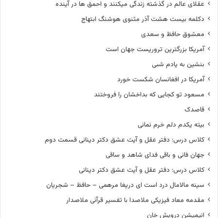
عقلای عالم در گذشته زندگی میکنند و احمق ها در آینده
دکلمه بیست هشت آذر مثنوی هوشنگ ابتهاج
معشوق حافظ و سعدی
آمریکا بزرگترین تروریست جهان است
بنشین به یادم شبی
آمریکا در افغانسان شکست خورد
مسعود تو کجایی که بداخشان را فروختند
قاصدک
بیته یکدم دلم خرم نمانی
کلاس درس: دفتر عقل و آیت عشق دکتر دینانی قسمت دوم
جهان فانی و باقی فدای شاهد و ساقی
کلاس درس: دفتر عقل و آیت عشق دکتر دینانی
سینه مالامال درد است ای دریغا مرهمی – حافظ – شجریان
مقدمه معاد فیزیکی ملاصدا با تفسیر قرآنی ملاصدار
انیمیشن درویش خان