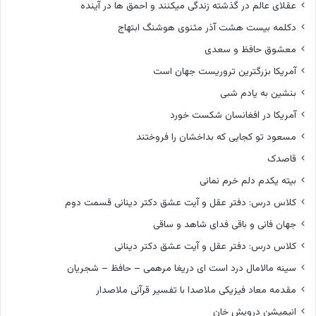
عقلای عالم در گذشته زندگی میکنند و احمق ها در آینده
دکلمه بیست هشت آذر مثنوی هوشنگ ابتهاج
معشوق حافظ و سعدی
آمریکا بزرگترین تروریست جهان است
بنشین به یادم شبی
آمریکا در افغانسان شکست خورد
مسعود تو کجایی که بداخشان را فروختند
قاصدک
بیته یکدم دلم خرم نمانی
کلاس درس: دفتر عقل و آیت عشق دکتر دینانی قسمت دوم
جهان فانی و باقی فدای شاهد و ساقی
کلاس درس: دفتر عقل و آیت عشق دکتر دینانی
سینه مالامال درد است ای دریغا مرهمی – حافظ – شجریان
مقدمه معاد فیزیکی ملاصدا با تفسیر قرآنی ملاصدار
انیمیشن درویش خان