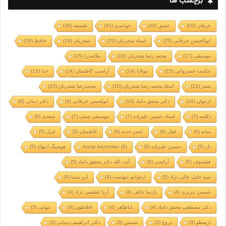
برچسب ها
عرفان
(50)
عشق
(46)
جوانمرد
(40)
فلسفه
(36)
ابوالحسن خرقانی
(25)
استاد شجریان
(20)
شجریان
(19)
حافظ
(19)
موسیقی
(17)
محمد رضا شجریان
(16)
ملاصدرا
(15)
حکمت خسروانی
(15)
مولانا
(14)
آراسپ کاظمیان
(14)
خدا
(13)
شعر
(13)
استاد محمد رضا شجریان
(10)
محمدرضا شجریان
(10)
ارغوان
(10)
دکتر محقق داماد
(10)
ابولحسن خرقانی
(9)
دکتر دینانی
(8)
دکلمه
(7)
استاد حسین علیزاده
(7)
موسیقی سنتی
(7)
سعدی
(6)
سایه
(6)
عقل
(6)
عصر جدید
(6)
کاظمیان
(5)
غزل
(5)
تار
(5)
حسین علیزاده
(5)
(5)
Arasp kazemian
هوشنگ ابتهاج
(5)
فیلسوف
(5)
آراسپ
(5)
آیت الله دکتر محقق داماد
(5)
سید خلیل عالی نژاد
(5)
ارغوانم تنهاست
(4)
ابن سینا
(4)
شمس تبریزی
(4)
پارسا خائف
(4)
آریا عظیمی نژاد
(4)
دکتر مصطفی محقق داماد
(4)
باباطاهر
(4)
افلاطون
(4)
تنهایی
(3)
ارسطو
(3)
دروغ
(3)
شمس
(3)
دکتر ابراهیمی دینانی
(3)