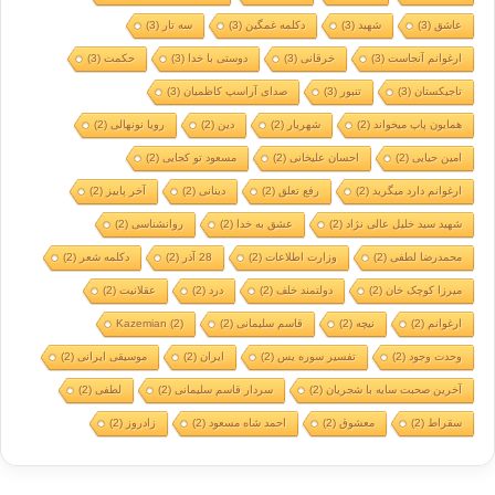
عاشق
(3)
شهید
(3)
دکلمه غمگین
(3)
سه تار
(3)
ارغوانم آنجاست
(3)
خرقانی
(3)
دوستی با خدا
(3)
حکمت
(3)
تاجیکستان
(3)
تنبور
(3)
صدای آراسپ کاظمیان
(3)
همایون پاپ میخواند
(2)
شهریار
(2)
دین
(2)
رویا نونهالی
(2)
امین حیایی
(2)
احسان علیخانی
(2)
مسعود تو کجایی
(2)
ارغوانم دارد میگرید
(2)
رفع تعلق
(2)
دینانی
(2)
آخر پاییز
(2)
شهید سید خلیل عالی نژاد
(2)
عشق به خدا
(2)
روانشناسی
(2)
محمدرضا لطفی
(2)
وزارت اطلاعات
(2)
28 آذر
(2)
دکلمه شعر
(2)
میرزا کوچک خان
(2)
دولتمند خلف
(2)
درد
(2)
عقلانیت
(2)
ارغوانم
(2)
نیچه
(2)
قاسم سلیمانی
(2)
(2)
Kazemian
وحدت وجود
(2)
تفسیر سوره یس
(2)
ایران
(2)
موسیقی ایرانی
(2)
آخرین صحبت سایه با شجریان
(2)
سردار قاسم سلیمانی
(2)
لطفی
(2)
سقراط
(2)
معشوق
(2)
احمد شاه مسعود
(2)
زادروز
(2)