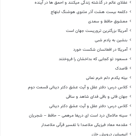
عقلای عالم در گذشته زندگی میکنند و احمق ها در آینده
دکلمه بیست هشت آذر مثنوی هوشنگ ابتهاج
معشوق حافظ و سعدی
آمریکا بزرگترین تروریست جهان است
بنشین به یادم شبی
آمریکا در افغانسان شکست خورد
مسعود تو کجایی که بداخشان را فروختند
قاصدک
بیته یکدم دلم خرم نمانی
کلاس درس: دفتر عقل و آیت عشق دکتر دینانی قسمت دوم
جهان فانی و باقی فدای شاهد و ساقی
کلاس درس: دفتر عقل و آیت عشق دکتر دینانی
سینه مالامال درد است ای دریغا مرهمی – حافظ – شجریان
مقدمه معاد فیزیکی ملاصدا با تفسیر قرآنی ملاصدار
انیمیشن درویش خان