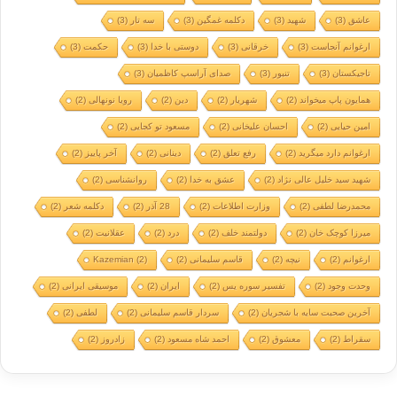
عاشق
(3)
شهید
(3)
دکلمه غمگین
(3)
سه تار
(3)
ارغوانم آنجاست
(3)
خرقانی
(3)
دوستی با خدا
(3)
حکمت
(3)
تاجیکستان
(3)
تنبور
(3)
صدای آراسپ کاظمیان
(3)
همایون پاپ میخواند
(2)
شهریار
(2)
دین
(2)
رویا نونهالی
(2)
امین حیایی
(2)
احسان علیخانی
(2)
مسعود تو کجایی
(2)
ارغوانم دارد میگرید
(2)
رفع تعلق
(2)
دینانی
(2)
آخر پاییز
(2)
شهید سید خلیل عالی نژاد
(2)
عشق به خدا
(2)
روانشناسی
(2)
محمدرضا لطفی
(2)
وزارت اطلاعات
(2)
28 آذر
(2)
دکلمه شعر
(2)
میرزا کوچک خان
(2)
دولتمند خلف
(2)
درد
(2)
عقلانیت
(2)
ارغوانم
(2)
نیچه
(2)
قاسم سلیمانی
(2)
(2)
Kazemian
وحدت وجود
(2)
تفسیر سوره یس
(2)
ایران
(2)
موسیقی ایرانی
(2)
آخرین صحبت سایه با شجریان
(2)
سردار قاسم سلیمانی
(2)
لطفی
(2)
سقراط
(2)
معشوق
(2)
احمد شاه مسعود
(2)
زادروز
(2)