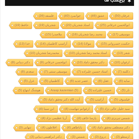
برچسب ها
عرفان
(50)
عشق
(46)
جوانمرد
(40)
فلسفه
(36)
ابوالحسن خرقانی
(25)
استاد شجریان
(20)
شجریان
(19)
حافظ
(19)
موسیقی
(17)
محمد رضا شجریان
(16)
ملاصدرا
(15)
حکمت خسروانی
(15)
مولانا
(14)
آراسپ کاظمیان
(14)
خدا
(13)
شعر
(13)
استاد محمد رضا شجریان
(10)
محمدرضا شجریان
(10)
ارغوان
(10)
دکتر محقق داماد
(10)
ابولحسن خرقانی
(9)
دکتر دینانی
(8)
دکلمه
(7)
استاد حسین علیزاده
(7)
موسیقی سنتی
(7)
سعدی
(6)
سایه
(6)
عقل
(6)
عصر جدید
(6)
کاظمیان
(5)
غزل
(5)
تار
(5)
حسین علیزاده
(5)
(5)
Arasp kazemian
هوشنگ ابتهاج
(5)
فیلسوف
(5)
آراسپ
(5)
آیت الله دکتر محقق داماد
(5)
سید خلیل عالی نژاد
(5)
ارغوانم تنهاست
(4)
ابن سینا
(4)
شمس تبریزی
(4)
پارسا خائف
(4)
آریا عظیمی نژاد
(4)
دکتر مصطفی محقق داماد
(4)
باباطاهر
(4)
افلاطون
(4)
تنهایی
(3)
ارسطو
(3)
دروغ
(3)
شمس
(3)
دکتر ابراهیمی دینانی
(3)