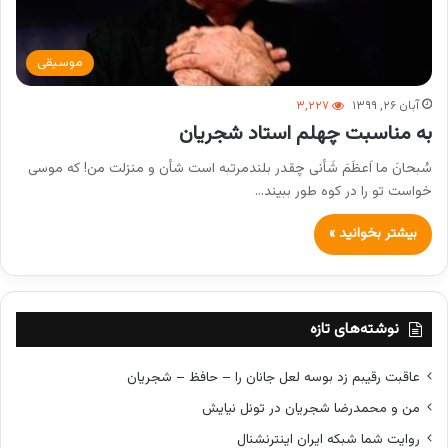
موسیقی
آبان ۲۶, ۱۳۹۹
۳,۲۲۷
به مناسبت چهلم استاد شجریان
سُبحانَ ما اَعظَمَ شَأنی چقدر بلندمرتبه است شأن و منزلت من! که موسی
خواست تو را در کوه طور ببیند…
بیشتر بخوانید »
نوشته‌های تازه
عاقبت رقیبم زد بوسه لعل جانان را – حافظ – شجریان
من و محمدرضا شجریان در تونل نیایش
روایت شما شبکه ایران اینترنشنال