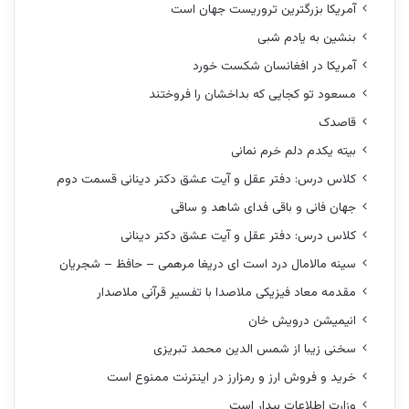
آمریکا بزرگترین تروریست جهان است
بنشین به یادم شبی
آمریکا در افغانسان شکست خورد
مسعود تو کجایی که بداخشان را فروختند
قاصدک
بیته یکدم دلم خرم نمانی
کلاس درس: دفتر عقل و آیت عشق دکتر دینانی قسمت دوم
جهان فانی و باقی فدای شاهد و ساقی
کلاس درس: دفتر عقل و آیت عشق دکتر دینانی
سینه مالامال درد است ای دریغا مرهمی – حافظ – شجریان
مقدمه معاد فیزیکی ملاصدا با تفسیر قرآنی ملاصدار
انیمیشن درویش خان
سخنی زیبا از شمس الدین محمد تبریزی
خرید و فروش ارز و رمزارز در اینترنت ممنوع است
وزارت اطلاعات بیدار است