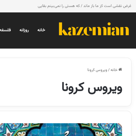
غرض نقشی است کز ما باز ماند / که هستی را نمی‌بینم بقایی
خانه
روزانه
فلسفه 
خانه
/
ویروس کرونا
ویروس کرونا