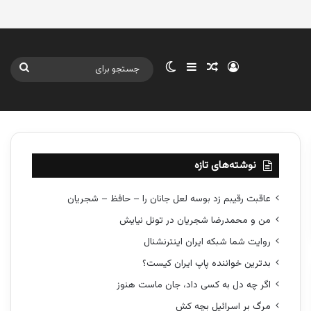
ورود
سایدبار
نوشته تصادفی
تغییر پوسته
جستج
برای
نوشته‌های تازه
عاقبت رقیبم زد بوسه لعل جانان را – حافظ – شجریان
من و محمدرضا شجریان در تونل نیایش
روایت شما شبکه ایران اینترنشنال
بدترین خواننده پاپ ایران کیست؟
اگر چه دل به کسی داد، جان ماست هنوز
مرگ بر اسرائیل بچه کش