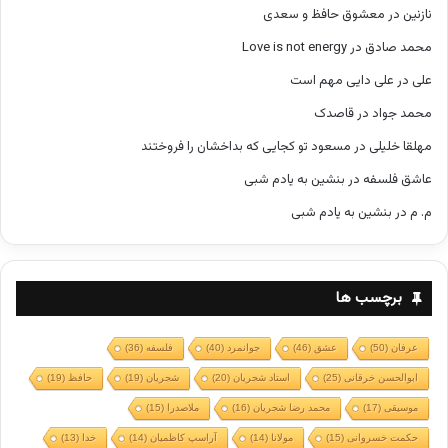
نازنین
در
معشوق حافظ و سعدی
محمد صادق
در
Love is not energy
علی
در
علی دایی مهم است
محمد جواد
در
قاصدک
مهلقا خلیلی
در
مسعود تو کجایی که بداخشان را فروختند
عاشق فلسفه
در
بنشین به یادم شبی
م. م
در
بنشین به یادم شبی
برچسب ها
عرفان
(50)
عشق
(46)
جوانمرد
(40)
فلسفه
(36)
ابوالحسن خرقانی
(25)
استاد شجریان
(20)
شجریان
(19)
حافظ
(19)
موسیقی
(17)
محمد رضا شجریان
(16)
ملاصدرا
(15)
حکمت خسروانی
(15)
مولانا
(14)
آراسپ کاظمیان
(14)
خدا
(13)