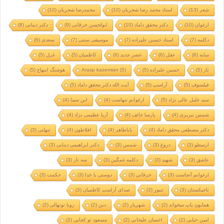
شعر
(13)
استاد محمد رضا شجریان
(10)
محمدرضا شجریان
(10)
ارغوان
(10)
دکتر محقق داماد
(10)
ابولحسن خرقانی
(9)
دکتر دینانی
(8)
دکلمه
(7)
استاد حسین علیزاده
(7)
موسیقی سنتی
(7)
سعدی
(6)
سایه
(6)
عقل
(6)
عصر جدید
(6)
کاظمیان
(5)
غزل
(5)
تار
(5)
حسین علیزاده
(5)
(5)
Arasp kazemian
هوشنگ ابتهاج
(5)
فیلسوف
(5)
آراسپ
(5)
آیت الله دکتر محقق داماد
(5)
سید خلیل عالی نژاد
(5)
ارغوانم تنهاست
(4)
ابن سینا
(4)
شمس تبریزی
(4)
پارسا خائف
(4)
آریا عظیمی نژاد
(4)
دکتر مصطفی محقق داماد
(4)
باباطاهر
(4)
افلاطون
(4)
تنهایی
(3)
ارسطو
(3)
دروغ
(3)
شمس
(3)
دکتر ابراهیمی دینانی
(3)
عاشق
(3)
شهید
(3)
دکلمه غمگین
(3)
سه تار
(3)
ارغوانم آنجاست
(3)
خرقانی
(3)
دوستی با خدا
(3)
حکمت
(3)
تاجیکستان
(3)
تنبور
(3)
صدای آراسپ کاظمیان
(3)
همایون پاپ میخواند
(2)
شهریار
(2)
دین
(2)
رویا نونهالی
(2)
امین حیایی
(2)
احسان علیخانی
(2)
مسعود تو کجایی
(2)