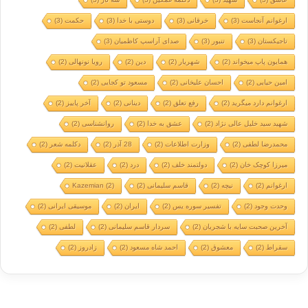
ارغوانم آنجاست
(3)
خرقانی
(3)
دوستی با خدا
(3)
حکمت
(3)
تاجیکستان
(3)
تنبور
(3)
صدای آراسپ کاظمیان
(3)
همایون پاپ میخواند
(2)
شهریار
(2)
دین
(2)
رویا نونهالی
(2)
امین حیایی
(2)
احسان علیخانی
(2)
مسعود تو کجایی
(2)
ارغوانم دارد میگرید
(2)
رفع تعلق
(2)
دینانی
(2)
آخر پاییز
(2)
شهید سید خلیل عالی نژاد
(2)
عشق به خدا
(2)
روانشناسی
(2)
محمدرضا لطفی
(2)
وزارت اطلاعات
(2)
28 آذر
(2)
دکلمه شعر
(2)
میرزا کوچک خان
(2)
دولتمند خلف
(2)
درد
(2)
عقلانیت
(2)
ارغوانم
(2)
نیچه
(2)
قاسم سلیمانی
(2)
(2)
Kazemian
وحدت وجود
(2)
تفسیر سوره یس
(2)
ایران
(2)
موسیقی ایرانی
(2)
آخرین صحبت سایه با شجریان
(2)
سردار قاسم سلیمانی
(2)
لطفی
(2)
سقراط
(2)
معشوق
(2)
احمد شاه مسعود
(2)
زادروز
(2)