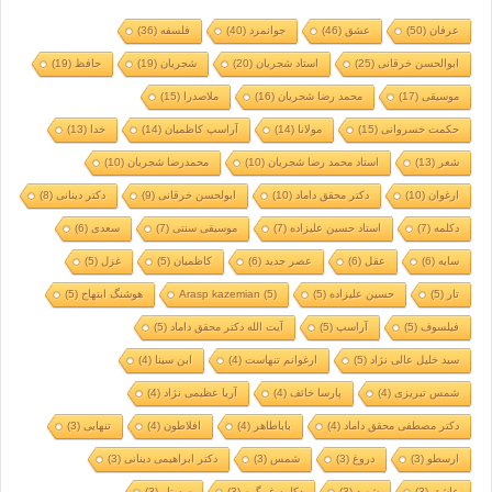
عرفان
(50)
عشق
(46)
جوانمرد
(40)
فلسفه
(36)
ابوالحسن خرقانی
(25)
استاد شجریان
(20)
شجریان
(19)
حافظ
(19)
موسیقی
(17)
محمد رضا شجریان
(16)
ملاصدرا
(15)
حکمت خسروانی
(15)
مولانا
(14)
آراسپ کاظمیان
(14)
خدا
(13)
شعر
(13)
استاد محمد رضا شجریان
(10)
محمدرضا شجریان
(10)
ارغوان
(10)
دکتر محقق داماد
(10)
ابولحسن خرقانی
(9)
دکتر دینانی
(8)
دکلمه
(7)
استاد حسین علیزاده
(7)
موسیقی سنتی
(7)
سعدی
(6)
سایه
(6)
عقل
(6)
عصر جدید
(6)
کاظمیان
(5)
غزل
(5)
تار
(5)
حسین علیزاده
(5)
(5)
Arasp kazemian
هوشنگ ابتهاج
(5)
فیلسوف
(5)
آراسپ
(5)
آیت الله دکتر محقق داماد
(5)
سید خلیل عالی نژاد
(5)
ارغوانم تنهاست
(4)
ابن سینا
(4)
شمس تبریزی
(4)
پارسا خائف
(4)
آریا عظیمی نژاد
(4)
دکتر مصطفی محقق داماد
(4)
باباطاهر
(4)
افلاطون
(4)
تنهایی
(3)
ارسطو
(3)
دروغ
(3)
شمس
(3)
دکتر ابراهیمی دینانی
(3)
عاشق
(3)
شهید
(3)
دکلمه غمگین
(3)
سه تار
(3)