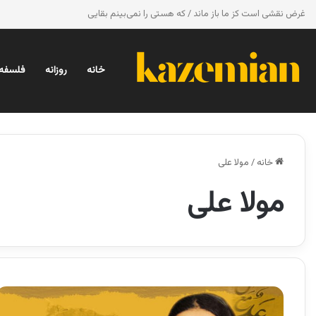
غرض نقشی است کز ما باز ماند / که هستی را نمی‌بینم بقایی
خانه
روزانه
فلسفه 
خانه
/
مولا علی
مولا علی