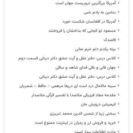
آمریکا بزرگترین تروریست جهان است
بنشین به یادم شبی
آمریکا در افغانسان شکست خورد
مسعود تو کجایی که بداخشان را فروختند
قاصدک
بیته یکدم دلم خرم نمانی
کلاس درس: دفتر عقل و آیت عشق دکتر دینانی قسمت دوم
جهان فانی و باقی فدای شاهد و ساقی
کلاس درس: دفتر عقل و آیت عشق دکتر دینانی
سینه مالامال درد است ای دریغا مرهمی – حافظ – شجریان
مقدمه معاد فیزیکی ملاصدا با تفسیر قرآنی ملاصدار
انیمیشن درویش خان
سخنی زیبا از شمس الدین محمد تبریزی
خرید و فروش ارز و رمزارز در اینترنت ممنوع است
وزارت اطلاعات بیدار است