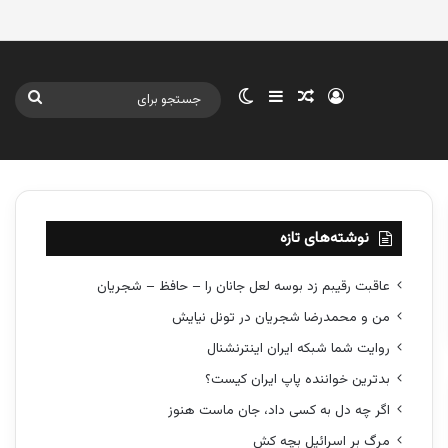
ورود
سایدبار
نوشته تصادفی
تغییر پوسته
جستج
برای
نوشته‌های تازه
عاقبت رقیبم زد بوسه لعل جانان را – حافظ – شجریان
من و محمدرضا شجریان در تونل نیایش
روایت شما شبکه ایران اینترنشنال
بدترین خواننده پاپ ایران کیست؟
اگر چه دل به کسی داد، جان ماست هنوز
مرگ بر اسرائیل بچه کش