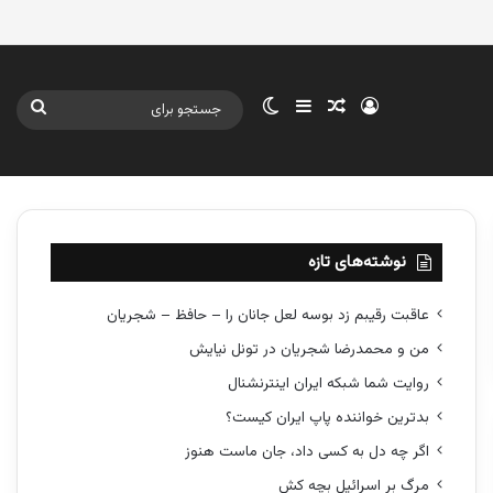
ورود
سایدبار
نوشته تصادفی
تغییر پوسته
جستج
برای
نوشته‌های تازه
عاقبت رقیبم زد بوسه لعل جانان را – حافظ – شجریان
من و محمدرضا شجریان در تونل نیایش
روایت شما شبکه ایران اینترنشنال
بدترین خواننده پاپ ایران کیست؟
اگر چه دل به کسی داد، جان ماست هنوز
مرگ بر اسرائیل بچه کش