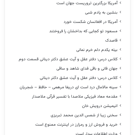
آمریکا بزرگترین تروریست جهان است
بنشین به یادم شبی
آمریکا در افغانسان شکست خورد
مسعود تو کجایی که بداخشان را فروختند
قاصدک
بیته یکدم دلم خرم نمانی
کلاس درس: دفتر عقل و آیت عشق دکتر دینانی قسمت دوم
جهان فانی و باقی فدای شاهد و ساقی
کلاس درس: دفتر عقل و آیت عشق دکتر دینانی
سینه مالامال درد است ای دریغا مرهمی – حافظ – شجریان
مقدمه معاد فیزیکی ملاصدا با تفسیر قرآنی ملاصدار
انیمیشن درویش خان
سخنی زیبا از شمس الدین محمد تبریزی
خرید و فروش ارز و رمزارز در اینترنت ممنوع است
وزارت اطلاعات بیدار است