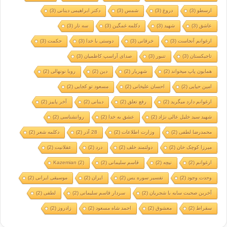
ارسطو
(3)
دروغ
(3)
شمس
(3)
دکتر ابراهیمی دینانی
(3)
عاشق
(3)
شهید
(3)
دکلمه غمگین
(3)
سه تار
(3)
ارغوانم آنجاست
(3)
خرقانی
(3)
دوستی با خدا
(3)
حکمت
(3)
تاجیکستان
(3)
تنبور
(3)
صدای آراسپ کاظمیان
(3)
همایون پاپ میخواند
(2)
شهریار
(2)
دین
(2)
رویا نونهالی
(2)
امین حیایی
(2)
احسان علیخانی
(2)
مسعود تو کجایی
(2)
ارغوانم دارد میگرید
(2)
رفع تعلق
(2)
دینانی
(2)
آخر پاییز
(2)
شهید سید خلیل عالی نژاد
(2)
عشق به خدا
(2)
روانشناسی
(2)
محمدرضا لطفی
(2)
وزارت اطلاعات
(2)
28 آذر
(2)
دکلمه شعر
(2)
میرزا کوچک خان
(2)
دولتمند خلف
(2)
درد
(2)
عقلانیت
(2)
ارغوانم
(2)
نیچه
(2)
قاسم سلیمانی
(2)
(2)
Kazemian
وحدت وجود
(2)
تفسیر سوره یس
(2)
ایران
(2)
موسیقی ایرانی
(2)
آخرین صحبت سایه با شجریان
(2)
سردار قاسم سلیمانی
(2)
لطفی
(2)
سقراط
(2)
معشوق
(2)
احمد شاه مسعود
(2)
زادروز
(2)