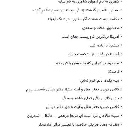
شعری به نام ارغوان شاعری به نام سایه
عقلای عالم در گذشته زندگی میکنند و احمق ها در آینده
دکلمه بیست هشت آذر مثنوی هوشنگ ابتهاج
معشوق حافظ و سعدی
آمریکا بزرگترین تروریست جهان است
بنشین به یادم شبی
آمریکا در افغانسان شکست خورد
مسعود تو کجایی که بداخشان را فروختند
قاصدک
بیته یکدم دلم خرم نمانی
کلاس درس: دفتر عقل و آیت عشق دکتر دینانی قسمت دوم
جهان فانی و باقی فدای شاهد و ساقی
کلاس درس: دفتر عقل و آیت عشق دکتر دینانی
سینه مالامال درد است ای دریغا مرهمی – حافظ – شجریان
مقدمه معاد فیزیکی ملاصدا با تفسیر قرآنی ملاصدار