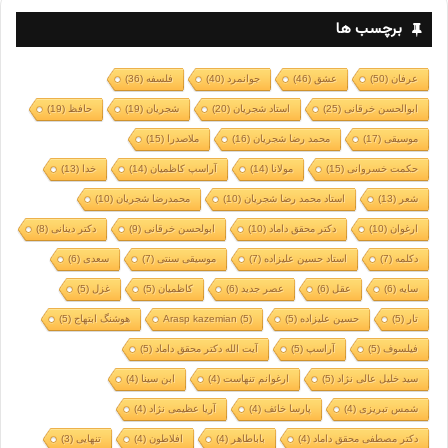
برچسب ها
عرفان
(50)
عشق
(46)
جوانمرد
(40)
فلسفه
(36)
ابوالحسن خرقانی
(25)
استاد شجریان
(20)
شجریان
(19)
حافظ
(19)
موسیقی
(17)
محمد رضا شجریان
(16)
ملاصدرا
(15)
حکمت خسروانی
(15)
مولانا
(14)
آراسپ کاظمیان
(14)
خدا
(13)
شعر
(13)
استاد محمد رضا شجریان
(10)
محمدرضا شجریان
(10)
ارغوان
(10)
دکتر محقق داماد
(10)
ابولحسن خرقانی
(9)
دکتر دینانی
(8)
دکلمه
(7)
استاد حسین علیزاده
(7)
موسیقی سنتی
(7)
سعدی
(6)
سایه
(6)
عقل
(6)
عصر جدید
(6)
کاظمیان
(5)
غزل
(5)
تار
(5)
حسین علیزاده
(5)
(5)
Arasp kazemian
هوشنگ ابتهاج
(5)
فیلسوف
(5)
آراسپ
(5)
آیت الله دکتر محقق داماد
(5)
سید خلیل عالی نژاد
(5)
ارغوانم تنهاست
(4)
ابن سینا
(4)
شمس تبریزی
(4)
پارسا خائف
(4)
آریا عظیمی نژاد
(4)
دکتر مصطفی محقق داماد
(4)
باباطاهر
(4)
افلاطون
(4)
تنهایی
(3)