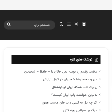
ورود
سایدبار
نوشته تصادفی
تغییر پوسته
جستج
برای
نوشته‌های تازه
عاقبت رقیبم زد بوسه لعل جانان را – حافظ – شجریان
من و محمدرضا شجریان در تونل نیایش
روایت شما شبکه ایران اینترنشنال
بدترین خواننده پاپ ایران کیست؟
اگر چه دل به کسی داد، جان ماست هنوز
مرگ بر اسرائیل بچه کش