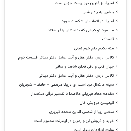
آمریکا بزرگترین تروریست جهان است
بنشین به یادم شبی
آمریکا در افغانسان شکست خورد
مسعود تو کجایی که بداخشان را فروختند
قاصدک
بیته یکدم دلم خرم نمانی
کلاس درس: دفتر عقل و آیت عشق دکتر دینانی قسمت دوم
جهان فانی و باقی فدای شاهد و ساقی
کلاس درس: دفتر عقل و آیت عشق دکتر دینانی
سینه مالامال درد است ای دریغا مرهمی – حافظ – شجریان
مقدمه معاد فیزیکی ملاصدا با تفسیر قرآنی ملاصدار
انیمیشن درویش خان
سخنی زیبا از شمس الدین محمد تبریزی
خرید و فروش ارز و رمزارز در اینترنت ممنوع است
وزارت اطلاعات بیدار است