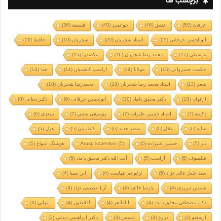
برچسب ها
عرفان
(50)
عشق
(46)
جوانمرد
(40)
فلسفه
(36)
ابوالحسن خرقانی
(25)
استاد شجریان
(20)
شجریان
(19)
حافظ
(19)
موسیقی
(17)
محمد رضا شجریان
(16)
ملاصدرا
(15)
حکمت خسروانی
(15)
مولانا
(14)
آراسپ کاظمیان
(14)
خدا
(13)
شعر
(13)
استاد محمد رضا شجریان
(10)
محمدرضا شجریان
(10)
ارغوان
(10)
دکتر محقق داماد
(10)
ابولحسن خرقانی
(9)
دکتر دینانی
(8)
دکلمه
(7)
استاد حسین علیزاده
(7)
موسیقی سنتی
(7)
سعدی
(6)
سایه
(6)
عقل
(6)
عصر جدید
(6)
کاظمیان
(5)
غزل
(5)
تار
(5)
حسین علیزاده
(5)
(5)
Arasp kazemian
هوشنگ ابتهاج
(5)
فیلسوف
(5)
آراسپ
(5)
آیت الله دکتر محقق داماد
(5)
سید خلیل عالی نژاد
(5)
ارغوانم تنهاست
(4)
ابن سینا
(4)
شمس تبریزی
(4)
پارسا خائف
(4)
آریا عظیمی نژاد
(4)
دکتر مصطفی محقق داماد
(4)
باباطاهر
(4)
افلاطون
(4)
تنهایی
(3)
ارسطو
(3)
دروغ
(3)
شمس
(3)
دکتر ابراهیمی دینانی
(3)