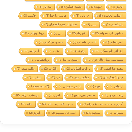
عاشق
(3)
شهید
(3)
دکلمه غمگین
(3)
سه تار
(3)
ارغوانم آنجاست
(3)
خرقانی
(3)
دوستی با خدا
(3)
حکمت
(3)
تاجیکستان
(3)
تنبور
(3)
صدای آراسپ کاظمیان
(3)
همایون پاپ میخواند
(2)
شهریار
(2)
دین
(2)
رویا نونهالی
(2)
امین حیایی
(2)
احسان علیخانی
(2)
مسعود تو کجایی
(2)
ارغوانم دارد میگرید
(2)
رفع تعلق
(2)
دینانی
(2)
آخر پاییز
(2)
شهید سید خلیل عالی نژاد
(2)
عشق به خدا
(2)
روانشناسی
(2)
محمدرضا لطفی
(2)
وزارت اطلاعات
(2)
28 آذر
(2)
دکلمه شعر
(2)
میرزا کوچک خان
(2)
دولتمند خلف
(2)
درد
(2)
عقلانیت
(2)
ارغوانم
(2)
نیچه
(2)
قاسم سلیمانی
(2)
(2)
Kazemian
وحدت وجود
(2)
تفسیر سوره یس
(2)
ایران
(2)
موسیقی ایرانی
(2)
آخرین صحبت سایه با شجریان
(2)
سردار قاسم سلیمانی
(2)
لطفی
(2)
سقراط
(2)
معشوق
(2)
احمد شاه مسعود
(2)
زادروز
(2)