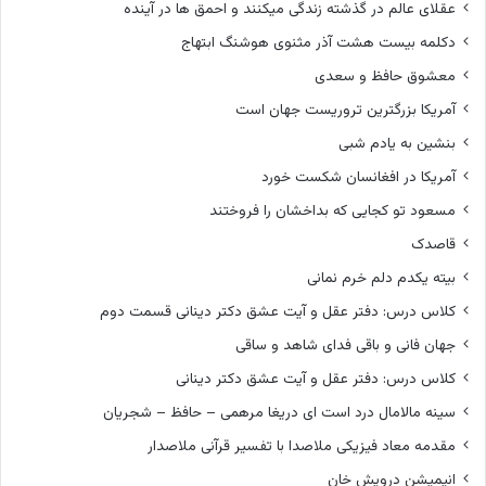
عقلای عالم در گذشته زندگی میکنند و احمق ها در آینده
دکلمه بیست هشت آذر مثنوی هوشنگ ابتهاج
معشوق حافظ و سعدی
آمریکا بزرگترین تروریست جهان است
بنشین به یادم شبی
آمریکا در افغانسان شکست خورد
مسعود تو کجایی که بداخشان را فروختند
قاصدک
بیته یکدم دلم خرم نمانی
کلاس درس: دفتر عقل و آیت عشق دکتر دینانی قسمت دوم
جهان فانی و باقی فدای شاهد و ساقی
کلاس درس: دفتر عقل و آیت عشق دکتر دینانی
سینه مالامال درد است ای دریغا مرهمی – حافظ – شجریان
مقدمه معاد فیزیکی ملاصدا با تفسیر قرآنی ملاصدار
انیمیشن درویش خان