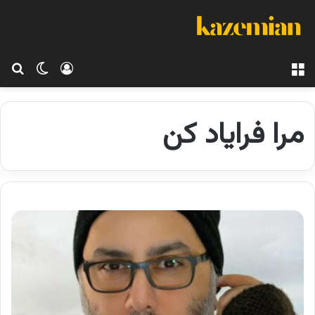
منو
ورود
تغییر پو
جس
مرا فرایاد کن