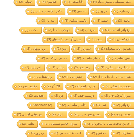
دکتر مصطفی محقق داماد
(4)
باباطاهر
(4)
افلاطون
(4)
تنهایی
(3)
ارسطو
(3)
دروغ
(3)
شمس
(3)
دکتر ابراهیمی دینانی
(3)
عاشق
(3)
شهید
(3)
دکلمه غمگین
(3)
سه تار
(3)
ارغوانم آنجاست
(3)
خرقانی
(3)
دوستی با خدا
(3)
حکمت
(3)
تاجیکستان
(3)
تنبور
(3)
صدای آراسپ کاظمیان
(3)
همایون پاپ میخواند
(2)
شهریار
(2)
دین
(2)
رویا نونهالی
(2)
امین حیایی
(2)
احسان علیخانی
(2)
مسعود تو کجایی
(2)
ارغوانم دارد میگرید
(2)
رفع تعلق
(2)
دینانی
(2)
آخر پاییز
(2)
شهید سید خلیل عالی نژاد
(2)
عشق به خدا
(2)
روانشناسی
(2)
محمدرضا لطفی
(2)
وزارت اطلاعات
(2)
28 آذر
(2)
دکلمه شعر
(2)
میرزا کوچک خان
(2)
دولتمند خلف
(2)
درد
(2)
عقلانیت
(2)
ارغوانم
(2)
نیچه
(2)
قاسم سلیمانی
(2)
(2)
Kazemian
وحدت وجود
(2)
تفسیر سوره یس
(2)
ایران
(2)
موسیقی ایرانی
(2)
آخرین صحبت سایه با شجریان
(2)
سردار قاسم سلیمانی
(2)
لطفی
(2)
سقراط
(2)
معشوق
(2)
احمد شاه مسعود
(2)
زادروز
(2)