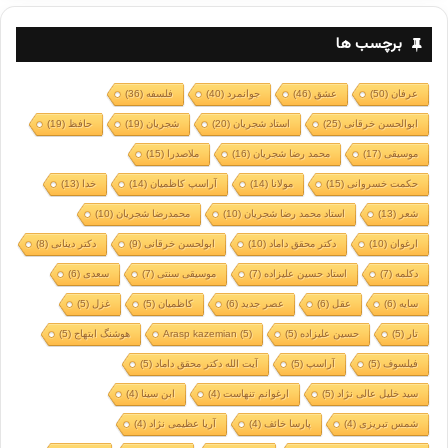
برچسب ها
عرفان
(50)
عشق
(46)
جوانمرد
(40)
فلسفه
(36)
ابوالحسن خرقانی
(25)
استاد شجریان
(20)
شجریان
(19)
حافظ
(19)
موسیقی
(17)
محمد رضا شجریان
(16)
ملاصدرا
(15)
حکمت خسروانی
(15)
مولانا
(14)
آراسپ کاظمیان
(14)
خدا
(13)
شعر
(13)
استاد محمد رضا شجریان
(10)
محمدرضا شجریان
(10)
ارغوان
(10)
دکتر محقق داماد
(10)
ابولحسن خرقانی
(9)
دکتر دینانی
(8)
دکلمه
(7)
استاد حسین علیزاده
(7)
موسیقی سنتی
(7)
سعدی
(6)
سایه
(6)
عقل
(6)
عصر جدید
(6)
کاظمیان
(5)
غزل
(5)
تار
(5)
حسین علیزاده
(5)
(5)
Arasp kazemian
هوشنگ ابتهاج
(5)
فیلسوف
(5)
آراسپ
(5)
آیت الله دکتر محقق داماد
(5)
سید خلیل عالی نژاد
(5)
ارغوانم تنهاست
(4)
ابن سینا
(4)
شمس تبریزی
(4)
پارسا خائف
(4)
آریا عظیمی نژاد
(4)