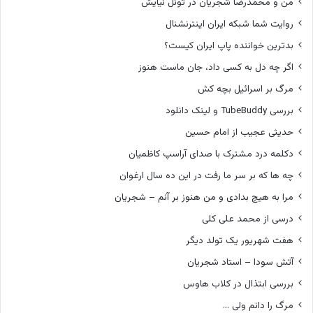
من و محمدرضا شجریان در تونل نیایش
روایت شما شبکه ایران اینترنشنال
بدترین خواننده پاپ ایران کیست؟
اگر چه دل به کسی داد، جان ماست هنوز
مرگ بر اسرائیل بچه کش
بررسی TubeBuddy و لینک دانلود
حدیثی عجیب از امام حسین
دکلمه درد مشترک با صدای آراسپ کاظمیان
چه ها که بر سر ما رفت در این ده سال ارغوان
مرا به هیچ بدادی و من هنوز بر آنم – شجریان
درسی از محمد علی کلی
هفت شهریور یک تولد دیگر
آتش سودا – استاد شجریان
بررسی ابتذال در کلاب هاوس
مرگ را دانم ولی …