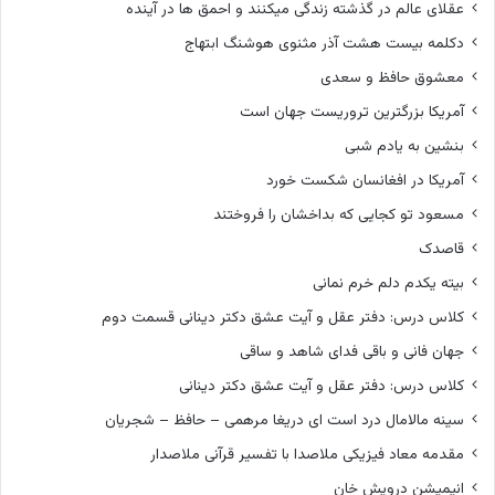
عقلای عالم در گذشته زندگی میکنند و احمق ها در آینده
دکلمه بیست هشت آذر مثنوی هوشنگ ابتهاج
معشوق حافظ و سعدی
آمریکا بزرگترین تروریست جهان است
بنشین به یادم شبی
آمریکا در افغانسان شکست خورد
مسعود تو کجایی که بداخشان را فروختند
قاصدک
بیته یکدم دلم خرم نمانی
کلاس درس: دفتر عقل و آیت عشق دکتر دینانی قسمت دوم
جهان فانی و باقی فدای شاهد و ساقی
کلاس درس: دفتر عقل و آیت عشق دکتر دینانی
سینه مالامال درد است ای دریغا مرهمی – حافظ – شجریان
مقدمه معاد فیزیکی ملاصدا با تفسیر قرآنی ملاصدار
انیمیشن درویش خان