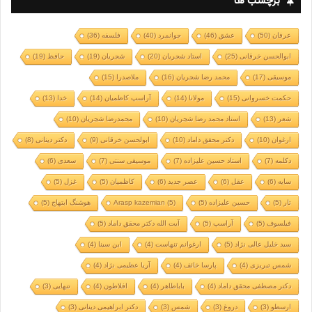
برچسب ها
عرفان
(50)
عشق
(46)
جوانمرد
(40)
فلسفه
(36)
ابوالحسن خرقانی
(25)
استاد شجریان
(20)
شجریان
(19)
حافظ
(19)
موسیقی
(17)
محمد رضا شجریان
(16)
ملاصدرا
(15)
حکمت خسروانی
(15)
مولانا
(14)
آراسپ کاظمیان
(14)
خدا
(13)
شعر
(13)
استاد محمد رضا شجریان
(10)
محمدرضا شجریان
(10)
ارغوان
(10)
دکتر محقق داماد
(10)
ابولحسن خرقانی
(9)
دکتر دینانی
(8)
دکلمه
(7)
استاد حسین علیزاده
(7)
موسیقی سنتی
(7)
سعدی
(6)
سایه
(6)
عقل
(6)
عصر جدید
(6)
کاظمیان
(5)
غزل
(5)
تار
(5)
حسین علیزاده
(5)
(5)
Arasp kazemian
هوشنگ ابتهاج
(5)
فیلسوف
(5)
آراسپ
(5)
آیت الله دکتر محقق داماد
(5)
سید خلیل عالی نژاد
(5)
ارغوانم تنهاست
(4)
ابن سینا
(4)
شمس تبریزی
(4)
پارسا خائف
(4)
آریا عظیمی نژاد
(4)
دکتر مصطفی محقق داماد
(4)
باباطاهر
(4)
افلاطون
(4)
تنهایی
(3)
ارسطو
(3)
دروغ
(3)
شمس
(3)
دکتر ابراهیمی دینانی
(3)