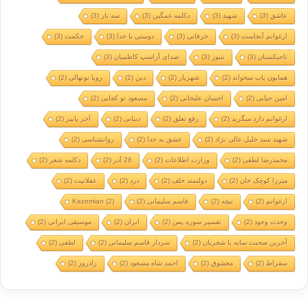
عاشق
(3)
شهید
(3)
دکلمه غمگین
(3)
سه تار
(3)
ارغوانم آنجاست
(3)
خرقانی
(3)
دوستی با خدا
(3)
حکمت
(3)
تاجیکستان
(3)
تنبور
(3)
صدای آراسپ کاظمیان
(3)
همایون پاپ میخواند
(2)
شهریار
(2)
دین
(2)
رویا نونهالی
(2)
امین حیایی
(2)
احسان علیخانی
(2)
مسعود تو کجایی
(2)
ارغوانم دارد میگرید
(2)
رفع تعلق
(2)
دینانی
(2)
آخر پاییز
(2)
شهید سید خلیل عالی نژاد
(2)
عشق به خدا
(2)
روانشناسی
(2)
محمدرضا لطفی
(2)
وزارت اطلاعات
(2)
28 آذر
(2)
دکلمه شعر
(2)
میرزا کوچک خان
(2)
دولتمند خلف
(2)
درد
(2)
عقلانیت
(2)
ارغوانم
(2)
نیچه
(2)
قاسم سلیمانی
(2)
(2)
Kazemian
وحدت وجود
(2)
تفسیر سوره یس
(2)
ایران
(2)
موسیقی ایرانی
(2)
آخرین صحبت سایه با شجریان
(2)
سردار قاسم سلیمانی
(2)
لطفی
(2)
سقراط
(2)
معشوق
(2)
احمد شاه مسعود
(2)
زادروز
(2)