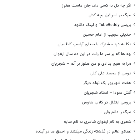
اگر چه دل به کسی داد، جان ماست هنوز
مرگ بر اسرائیل بچه کش
بررسی TubeBuddy و لینک دانلود
حدیثی عجیب از امام حسین
دکلمه درد مشترک با صدای آراسپ کاظمیان
چه ها که بر سر ما رفت در این ده سال ارغوان
مرا به هیچ بدادی و من هنوز بر آنم – شجریان
درسی از محمد علی کلی
هفت شهریور یک تولد دیگر
آتش سودا – استاد شجریان
بررسی ابتذال در کلاب هاوس
مرگ را دانم ولی …
شعری به نام ارغوان شاعری به نام سایه
عقلای عالم در گذشته زندگی میکنند و احمق ها در آینده