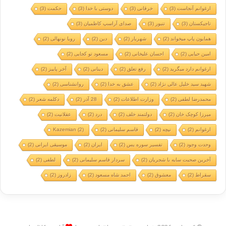
ارغوانم آنجاست
(3)
خرقانی
(3)
دوستی با خدا
(3)
حکمت
(3)
تاجیکستان
(3)
تنبور
(3)
صدای آراسپ کاظمیان
(3)
همایون پاپ میخواند
(2)
شهریار
(2)
دین
(2)
رویا نونهالی
(2)
امین حیایی
(2)
احسان علیخانی
(2)
مسعود تو کجایی
(2)
ارغوانم دارد میگرید
(2)
رفع تعلق
(2)
دینانی
(2)
آخر پاییز
(2)
شهید سید خلیل عالی نژاد
(2)
عشق به خدا
(2)
روانشناسی
(2)
محمدرضا لطفی
(2)
وزارت اطلاعات
(2)
28 آذر
(2)
دکلمه شعر
(2)
میرزا کوچک خان
(2)
دولتمند خلف
(2)
درد
(2)
عقلانیت
(2)
ارغوانم
(2)
نیچه
(2)
قاسم سلیمانی
(2)
(2)
Kazemian
وحدت وجود
(2)
تفسیر سوره یس
(2)
ایران
(2)
موسیقی ایرانی
(2)
آخرین صحبت سایه با شجریان
(2)
سردار قاسم سلیمانی
(2)
لطفی
(2)
سقراط
(2)
معشوق
(2)
احمد شاه مسعود
(2)
زادروز
(2)