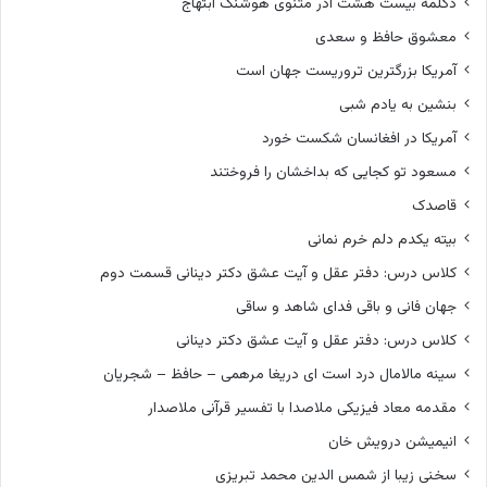
دکلمه بیست هشت آذر مثنوی هوشنگ ابتهاج
معشوق حافظ و سعدی
آمریکا بزرگترین تروریست جهان است
بنشین به یادم شبی
آمریکا در افغانسان شکست خورد
مسعود تو کجایی که بداخشان را فروختند
قاصدک
بیته یکدم دلم خرم نمانی
کلاس درس: دفتر عقل و آیت عشق دکتر دینانی قسمت دوم
جهان فانی و باقی فدای شاهد و ساقی
کلاس درس: دفتر عقل و آیت عشق دکتر دینانی
سینه مالامال درد است ای دریغا مرهمی – حافظ – شجریان
مقدمه معاد فیزیکی ملاصدا با تفسیر قرآنی ملاصدار
انیمیشن درویش خان
سخنی زیبا از شمس الدین محمد تبریزی