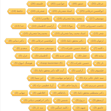
عرفان
(50)
عشق
(46)
جوانمرد
(40)
فلسفه
(36)
ابوالحسن خرقانی
(25)
استاد شجریان
(20)
شجریان
(19)
حافظ
(19)
موسیقی
(17)
محمد رضا شجریان
(16)
ملاصدرا
(15)
حکمت خسروانی
(15)
مولانا
(14)
آراسپ کاظمیان
(14)
خدا
(13)
شعر
(13)
استاد محمد رضا شجریان
(10)
محمدرضا شجریان
(10)
ارغوان
(10)
دکتر محقق داماد
(10)
ابولحسن خرقانی
(9)
دکتر دینانی
(8)
دکلمه
(7)
استاد حسین علیزاده
(7)
موسیقی سنتی
(7)
سعدی
(6)
سایه
(6)
عقل
(6)
عصر جدید
(6)
کاظمیان
(5)
غزل
(5)
تار
(5)
حسین علیزاده
(5)
(5)
Arasp kazemian
هوشنگ ابتهاج
(5)
فیلسوف
(5)
آراسپ
(5)
آیت الله دکتر محقق داماد
(5)
سید خلیل عالی نژاد
(5)
ارغوانم تنهاست
(4)
ابن سینا
(4)
شمس تبریزی
(4)
پارسا خائف
(4)
آریا عظیمی نژاد
(4)
دکتر مصطفی محقق داماد
(4)
باباطاهر
(4)
افلاطون
(4)
تنهایی
(3)
ارسطو
(3)
دروغ
(3)
شمس
(3)
دکتر ابراهیمی دینانی
(3)
عاشق
(3)
شهید
(3)
دکلمه غمگین
(3)
سه تار
(3)