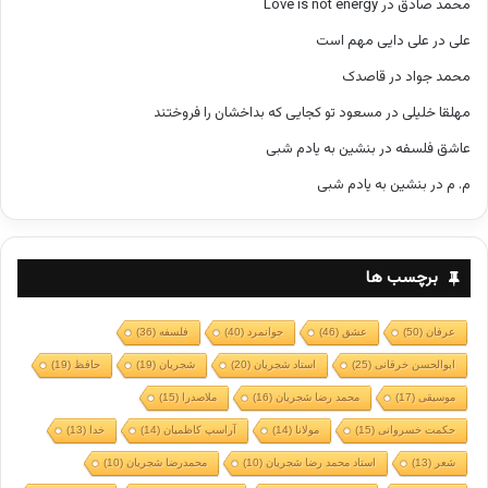
محمد صادق
در
Love is not energy
علی
در
علی دایی مهم است
محمد جواد
در
قاصدک
مهلقا خلیلی
در
مسعود تو کجایی که بداخشان را فروختند
عاشق فلسفه
در
بنشین به یادم شبی
م. م
در
بنشین به یادم شبی
برچسب ها
عرفان
(50)
عشق
(46)
جوانمرد
(40)
فلسفه
(36)
ابوالحسن خرقانی
(25)
استاد شجریان
(20)
شجریان
(19)
حافظ
(19)
موسیقی
(17)
محمد رضا شجریان
(16)
ملاصدرا
(15)
حکمت خسروانی
(15)
مولانا
(14)
آراسپ کاظمیان
(14)
خدا
(13)
شعر
(13)
استاد محمد رضا شجریان
(10)
محمدرضا شجریان
(10)