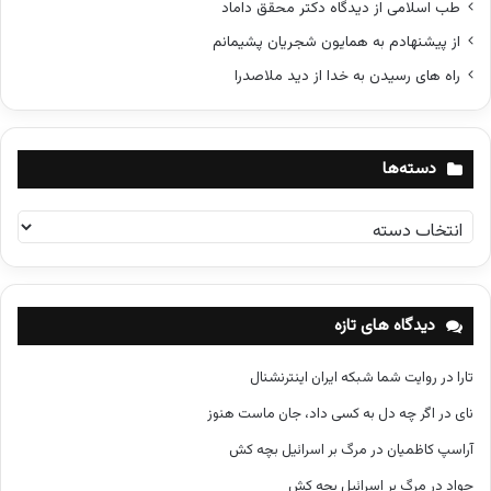
طب اسلامی از دیدگاه دکتر محقق داماد
از پیشنهادم به همایون شجریان پشیمانم
راه های رسیدن به خدا از دید ملاصدرا
دسته‌ها
د
س
ت
ه‌
ه
دیدگاه های تازه
ا
تارا
در
روایت شما شبکه ایران اینترنشنال
نای
در
اگر چه دل به کسی داد، جان ماست هنوز
آراسپ کاظمیان
در
مرگ بر اسرائیل بچه کش
جواد
در
مرگ بر اسرائیل بچه کش