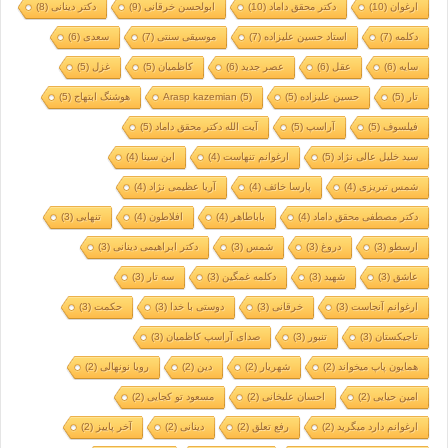
ارغوان
(10)
دکتر محقق داماد
(10)
ابولحسن خرقانی
(9)
دکتر دینانی
(8)
دکلمه
(7)
استاد حسین علیزاده
(7)
موسیقی سنتی
(7)
سعدی
(6)
سایه
(6)
عقل
(6)
عصر جدید
(6)
کاظمیان
(5)
غزل
(5)
تار
(5)
حسین علیزاده
(5)
(5)
Arasp kazemian
هوشنگ ابتهاج
(5)
فیلسوف
(5)
آراسپ
(5)
آیت الله دکتر محقق داماد
(5)
سید خلیل عالی نژاد
(5)
ارغوانم تنهاست
(4)
ابن سینا
(4)
شمس تبریزی
(4)
پارسا خائف
(4)
آریا عظیمی نژاد
(4)
دکتر مصطفی محقق داماد
(4)
باباطاهر
(4)
افلاطون
(4)
تنهایی
(3)
ارسطو
(3)
دروغ
(3)
شمس
(3)
دکتر ابراهیمی دینانی
(3)
عاشق
(3)
شهید
(3)
دکلمه غمگین
(3)
سه تار
(3)
ارغوانم آنجاست
(3)
خرقانی
(3)
دوستی با خدا
(3)
حکمت
(3)
تاجیکستان
(3)
تنبور
(3)
صدای آراسپ کاظمیان
(3)
همایون پاپ میخواند
(2)
شهریار
(2)
دین
(2)
رویا نونهالی
(2)
امین حیایی
(2)
احسان علیخانی
(2)
مسعود تو کجایی
(2)
ارغوانم دارد میگرید
(2)
رفع تعلق
(2)
دینانی
(2)
آخر پاییز
(2)