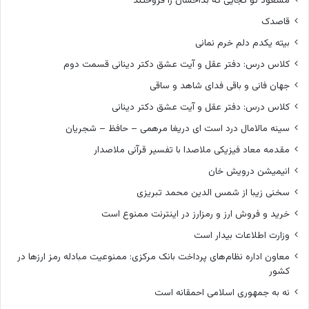
مسعود تو کجایی که بداخشان را فروختند
قاصدک
بیته یکدم دلم خرم نمانی
کلاس درس: دفتر عقل و آیت عشق دکتر دینانی قسمت دوم
جهان فانی و باقی فدای شاهد و ساقی
کلاس درس: دفتر عقل و آیت عشق دکتر دینانی
سینه مالامال درد است ای دریغا مرهمی – حافظ – شجریان
مقدمه معاد فیزیکی ملاصدا با تفسیر قرآنی ملاصدار
انیمیشن درویش خان
سخنی زیبا از شمس الدین محمد تبریزی
خرید و فروش ارز و رمزارز در اینترنت ممنوع است
وزارت اطلاعات بیدار است
معاون اداره نظام‌های پرداخت بانک مرکزی: ممنوعیت مبادله رمز ارزها در
کشور
نه به جمهوری اسلامی احمقانه است