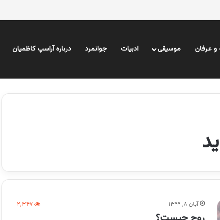
و عرفان
موسیقی
ادبیات
جوانمرد
درباره آراسپ کاظمیان
ید
آبان ۸, ۱۳۹۹
۲,۳۴۷
روح چیست؟