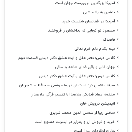
آمریکا بزرگترین تروریست جهان است
بنشین به یادم شبی
آمریکا در افغانسان شکست خورد
مسعود تو کجایی که بداخشان را فروختند
قاصدک
بیته یکدم دلم خرم نمانی
کلاس درس: دفتر عقل و آیت عشق دکتر دینانی قسمت دوم
جهان فانی و باقی فدای شاهد و ساقی
کلاس درس: دفتر عقل و آیت عشق دکتر دینانی
سینه مالامال درد است ای دریغا مرهمی – حافظ – شجریان
مقدمه معاد فیزیکی ملاصدا با تفسیر قرآنی ملاصدار
انیمیشن درویش خان
سخنی زیبا از شمس الدین محمد تبریزی
خرید و فروش ارز و رمزارز در اینترنت ممنوع است
وزارت اطلاعات بیدار است