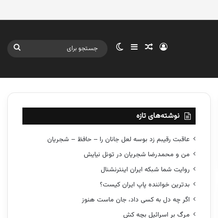
ورود
سایدبار
نوشته تصادفی
تغییر پوسته
جستج
برای
نوشته‌های تازه
عاقبت رقیبم زد بوسه لعل جانان را – حافظ – شجریان
من و محمدرضا شجریان در تونل نیایش
روایت شما شبکه ایران اینترنشنال
بدترین خواننده پاپ ایران کیست؟
اگر چه دل به کسی داد، جان ماست هنوز
مرگ بر اسرائیل بچه کش