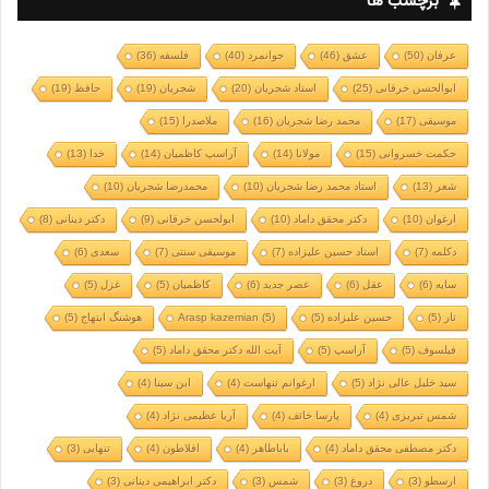
برچسب ها
عرفان
(50)
عشق
(46)
جوانمرد
(40)
فلسفه
(36)
ابوالحسن خرقانی
(25)
استاد شجریان
(20)
شجریان
(19)
حافظ
(19)
موسیقی
(17)
محمد رضا شجریان
(16)
ملاصدرا
(15)
حکمت خسروانی
(15)
مولانا
(14)
آراسپ کاظمیان
(14)
خدا
(13)
شعر
(13)
استاد محمد رضا شجریان
(10)
محمدرضا شجریان
(10)
ارغوان
(10)
دکتر محقق داماد
(10)
ابولحسن خرقانی
(9)
دکتر دینانی
(8)
دکلمه
(7)
استاد حسین علیزاده
(7)
موسیقی سنتی
(7)
سعدی
(6)
سایه
(6)
عقل
(6)
عصر جدید
(6)
کاظمیان
(5)
غزل
(5)
تار
(5)
حسین علیزاده
(5)
(5)
Arasp kazemian
هوشنگ ابتهاج
(5)
فیلسوف
(5)
آراسپ
(5)
آیت الله دکتر محقق داماد
(5)
سید خلیل عالی نژاد
(5)
ارغوانم تنهاست
(4)
ابن سینا
(4)
شمس تبریزی
(4)
پارسا خائف
(4)
آریا عظیمی نژاد
(4)
دکتر مصطفی محقق داماد
(4)
باباطاهر
(4)
افلاطون
(4)
تنهایی
(3)
ارسطو
(3)
دروغ
(3)
شمس
(3)
دکتر ابراهیمی دینانی
(3)