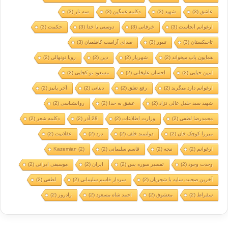
عاشق
(3)
شهید
(3)
دکلمه غمگین
(3)
سه تار
(3)
ارغوانم آنجاست
(3)
خرقانی
(3)
دوستی با خدا
(3)
حکمت
(3)
تاجیکستان
(3)
تنبور
(3)
صدای آراسپ کاظمیان
(3)
همایون پاپ میخواند
(2)
شهریار
(2)
دین
(2)
رویا نونهالی
(2)
امین حیایی
(2)
احسان علیخانی
(2)
مسعود تو کجایی
(2)
ارغوانم دارد میگرید
(2)
رفع تعلق
(2)
دینانی
(2)
آخر پاییز
(2)
شهید سید خلیل عالی نژاد
(2)
عشق به خدا
(2)
روانشناسی
(2)
محمدرضا لطفی
(2)
وزارت اطلاعات
(2)
28 آذر
(2)
دکلمه شعر
(2)
میرزا کوچک خان
(2)
دولتمند خلف
(2)
درد
(2)
عقلانیت
(2)
ارغوانم
(2)
نیچه
(2)
قاسم سلیمانی
(2)
(2)
Kazemian
وحدت وجود
(2)
تفسیر سوره یس
(2)
ایران
(2)
موسیقی ایرانی
(2)
آخرین صحبت سایه با شجریان
(2)
سردار قاسم سلیمانی
(2)
لطفی
(2)
سقراط
(2)
معشوق
(2)
احمد شاه مسعود
(2)
زادروز
(2)