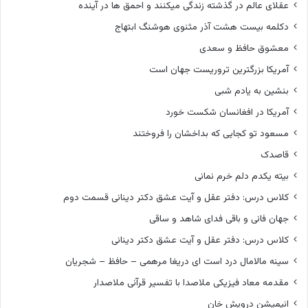
عقلای عالم در گذشته زندگی میکنند و احمق ها در آینده
دکلمه بیست هشت آذر مثنوی هوشنگ ابتهاج
معشوق حافظ و سعدی
آمریکا بزرگترین تروریست جهان است
بنشین به یادم شبی
آمریکا در افغانسان شکست خورد
مسعود تو کجایی که بداخشان را فروختند
قاصدک
بیته یکدم دلم خرم نمانی
کلاس درس: دفتر عقل و آیت عشق دکتر دینانی قسمت دوم
جهان فانی و باقی فدای شاهد و ساقی
کلاس درس: دفتر عقل و آیت عشق دکتر دینانی
سینه مالامال درد است ای دریغا مرهمی – حافظ – شجریان
مقدمه معاد فیزیکی ملاصدا با تفسیر قرآنی ملاصدار
انیمیشن درویش خان