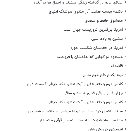
عقلای عالم در گذشته زندگی میکنند و احمق ها در آینده
دکلمه بیست هشت آذر مثنوی هوشنگ ابتهاج
معشوق حافظ و سعدی
آمریکا بزرگترین تروریست جهان است
بنشین به یادم شبی
آمریکا در افغانسان شکست خورد
مسعود تو کجایی که بداخشان را فروختند
قاصدک
بیته یکدم دلم خرم نمانی
کلاس درس: دفتر عقل و آیت عشق دکتر دینانی قسمت دوم
جهان فانی و باقی فدای شاهد و ساقی
کلاس درس: دفتر عقل و آیت عشق دکتر دینانی
سینه مالامال درد است ای دریغا مرهمی – حافظ – شجریان
مقدمه معاد فیزیکی ملاصدا با تفسیر قرآنی ملاصدار
انیمیشن درویش خان