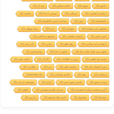
عاشق
(3)
شهید
(3)
دکلمه غمگین
(3)
سه تار
(3)
ارغوانم آنجاست
(3)
خرقانی
(3)
دوستی با خدا
(3)
حکمت
(3)
تاجیکستان
(3)
تنبور
(3)
صدای آراسپ کاظمیان
(3)
همایون پاپ میخواند
(2)
شهریار
(2)
دین
(2)
رویا نونهالی
(2)
امین حیایی
(2)
احسان علیخانی
(2)
مسعود تو کجایی
(2)
ارغوانم دارد میگرید
(2)
رفع تعلق
(2)
دینانی
(2)
آخر پاییز
(2)
شهید سید خلیل عالی نژاد
(2)
عشق به خدا
(2)
روانشناسی
(2)
محمدرضا لطفی
(2)
وزارت اطلاعات
(2)
28 آذر
(2)
دکلمه شعر
(2)
میرزا کوچک خان
(2)
دولتمند خلف
(2)
درد
(2)
عقلانیت
(2)
ارغوانم
(2)
نیچه
(2)
قاسم سلیمانی
(2)
(2)
Kazemian
وحدت وجود
(2)
تفسیر سوره یس
(2)
ایران
(2)
موسیقی ایرانی
(2)
آخرین صحبت سایه با شجریان
(2)
سردار قاسم سلیمانی
(2)
لطفی
(2)
سقراط
(2)
معشوق
(2)
احمد شاه مسعود
(2)
زادروز
(2)