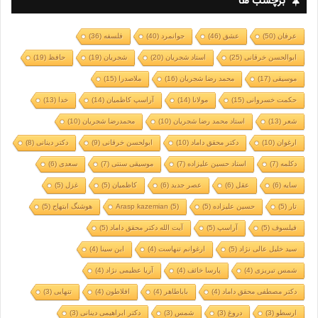
برچسب ها
عرفان
(50)
عشق
(46)
جوانمرد
(40)
فلسفه
(36)
ابوالحسن خرقانی
(25)
استاد شجریان
(20)
شجریان
(19)
حافظ
(19)
موسیقی
(17)
محمد رضا شجریان
(16)
ملاصدرا
(15)
حکمت خسروانی
(15)
مولانا
(14)
آراسپ کاظمیان
(14)
خدا
(13)
شعر
(13)
استاد محمد رضا شجریان
(10)
محمدرضا شجریان
(10)
ارغوان
(10)
دکتر محقق داماد
(10)
ابولحسن خرقانی
(9)
دکتر دینانی
(8)
دکلمه
(7)
استاد حسین علیزاده
(7)
موسیقی سنتی
(7)
سعدی
(6)
سایه
(6)
عقل
(6)
عصر جدید
(6)
کاظمیان
(5)
غزل
(5)
تار
(5)
حسین علیزاده
(5)
(5)
Arasp kazemian
هوشنگ ابتهاج
(5)
فیلسوف
(5)
آراسپ
(5)
آیت الله دکتر محقق داماد
(5)
سید خلیل عالی نژاد
(5)
ارغوانم تنهاست
(4)
ابن سینا
(4)
شمس تبریزی
(4)
پارسا خائف
(4)
آریا عظیمی نژاد
(4)
دکتر مصطفی محقق داماد
(4)
باباطاهر
(4)
افلاطون
(4)
تنهایی
(3)
ارسطو
(3)
دروغ
(3)
شمس
(3)
دکتر ابراهیمی دینانی
(3)