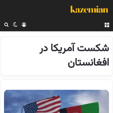
منو
ورود
تغییر پو
جس
شکست آمریکا در
افغانستان