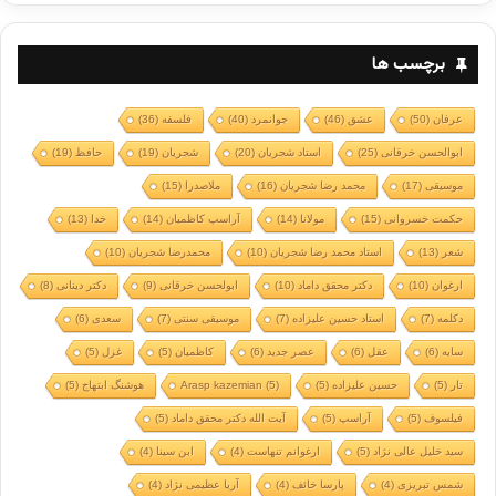
برچسب ها
عرفان
(50)
عشق
(46)
جوانمرد
(40)
فلسفه
(36)
ابوالحسن خرقانی
(25)
استاد شجریان
(20)
شجریان
(19)
حافظ
(19)
موسیقی
(17)
محمد رضا شجریان
(16)
ملاصدرا
(15)
حکمت خسروانی
(15)
مولانا
(14)
آراسپ کاظمیان
(14)
خدا
(13)
شعر
(13)
استاد محمد رضا شجریان
(10)
محمدرضا شجریان
(10)
ارغوان
(10)
دکتر محقق داماد
(10)
ابولحسن خرقانی
(9)
دکتر دینانی
(8)
دکلمه
(7)
استاد حسین علیزاده
(7)
موسیقی سنتی
(7)
سعدی
(6)
سایه
(6)
عقل
(6)
عصر جدید
(6)
کاظمیان
(5)
غزل
(5)
تار
(5)
حسین علیزاده
(5)
(5)
Arasp kazemian
هوشنگ ابتهاج
(5)
فیلسوف
(5)
آراسپ
(5)
آیت الله دکتر محقق داماد
(5)
سید خلیل عالی نژاد
(5)
ارغوانم تنهاست
(4)
ابن سینا
(4)
شمس تبریزی
(4)
پارسا خائف
(4)
آریا عظیمی نژاد
(4)