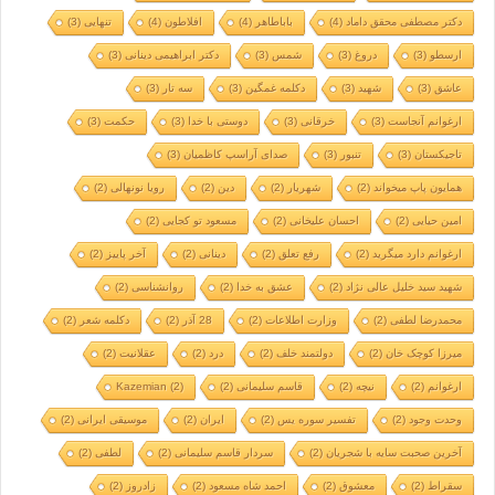
دکتر مصطفی محقق داماد
(4)
باباطاهر
(4)
افلاطون
(4)
تنهایی
(3)
ارسطو
(3)
دروغ
(3)
شمس
(3)
دکتر ابراهیمی دینانی
(3)
عاشق
(3)
شهید
(3)
دکلمه غمگین
(3)
سه تار
(3)
ارغوانم آنجاست
(3)
خرقانی
(3)
دوستی با خدا
(3)
حکمت
(3)
تاجیکستان
(3)
تنبور
(3)
صدای آراسپ کاظمیان
(3)
همایون پاپ میخواند
(2)
شهریار
(2)
دین
(2)
رویا نونهالی
(2)
امین حیایی
(2)
احسان علیخانی
(2)
مسعود تو کجایی
(2)
ارغوانم دارد میگرید
(2)
رفع تعلق
(2)
دینانی
(2)
آخر پاییز
(2)
شهید سید خلیل عالی نژاد
(2)
عشق به خدا
(2)
روانشناسی
(2)
محمدرضا لطفی
(2)
وزارت اطلاعات
(2)
28 آذر
(2)
دکلمه شعر
(2)
میرزا کوچک خان
(2)
دولتمند خلف
(2)
درد
(2)
عقلانیت
(2)
ارغوانم
(2)
نیچه
(2)
قاسم سلیمانی
(2)
(2)
Kazemian
وحدت وجود
(2)
تفسیر سوره یس
(2)
ایران
(2)
موسیقی ایرانی
(2)
آخرین صحبت سایه با شجریان
(2)
سردار قاسم سلیمانی
(2)
لطفی
(2)
سقراط
(2)
معشوق
(2)
احمد شاه مسعود
(2)
زادروز
(2)