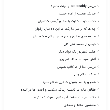
بررسی TubeBuddy و لینک دانلود
حدیثی عجیب از امام حسین
دکلمه درد مشترک با صدای آراسپ کاظمیان
چه ها که بر سر ما رفت در این ده سال ارغوان
مرا به هیچ بدادی و من هنوز بر آنم – شجریان
درسی از محمد علی کلی
هفت شهریور یک تولد دیگر
آتش سودا – استاد شجریان
بررسی ابتذال در کلاب هاوس
مرگ را دانم ولی …
شعری به نام ارغوان شاعری به نام سایه
عقلای عالم در گذشته زندگی میکنند و احمق ها در آینده
دکلمه بیست هشت آذر مثنوی هوشنگ ابتهاج
معشوق حافظ و سعدی