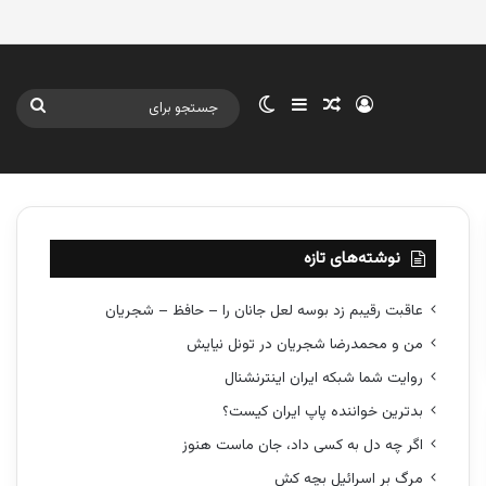
ورود
سایدبار
نوشته تصادفی
تغییر پوسته
جستج
برای
نوشته‌های تازه
عاقبت رقیبم زد بوسه لعل جانان را – حافظ – شجریان
من و محمدرضا شجریان در تونل نیایش
روایت شما شبکه ایران اینترنشنال
بدترین خواننده پاپ ایران کیست؟
اگر چه دل به کسی داد، جان ماست هنوز
مرگ بر اسرائیل بچه کش