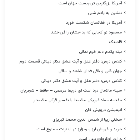
آمریکا بزرگترین تروریست جهان است
بنشین به یادم شبی
آمریکا در افغانسان شکست خورد
مسعود تو کجایی که بداخشان را فروختند
قاصدک
بیته یکدم دلم خرم نمانی
کلاس درس: دفتر عقل و آیت عشق دکتر دینانی قسمت دوم
جهان فانی و باقی فدای شاهد و ساقی
کلاس درس: دفتر عقل و آیت عشق دکتر دینانی
سینه مالامال درد است ای دریغا مرهمی – حافظ – شجریان
مقدمه معاد فیزیکی ملاصدا با تفسیر قرآنی ملاصدار
انیمیشن درویش خان
سخنی زیبا از شمس الدین محمد تبریزی
خرید و فروش ارز و رمزارز در اینترنت ممنوع است
وزارت اطلاعات بیدار است