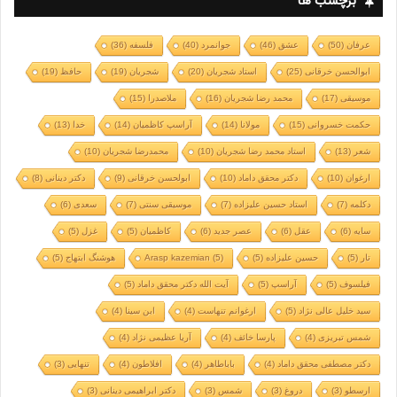
برچسب ها
عرفان
(50)
عشق
(46)
جوانمرد
(40)
فلسفه
(36)
ابوالحسن خرقانی
(25)
استاد شجریان
(20)
شجریان
(19)
حافظ
(19)
موسیقی
(17)
محمد رضا شجریان
(16)
ملاصدرا
(15)
حکمت خسروانی
(15)
مولانا
(14)
آراسپ کاظمیان
(14)
خدا
(13)
شعر
(13)
استاد محمد رضا شجریان
(10)
محمدرضا شجریان
(10)
ارغوان
(10)
دکتر محقق داماد
(10)
ابولحسن خرقانی
(9)
دکتر دینانی
(8)
دکلمه
(7)
استاد حسین علیزاده
(7)
موسیقی سنتی
(7)
سعدی
(6)
سایه
(6)
عقل
(6)
عصر جدید
(6)
کاظمیان
(5)
غزل
(5)
تار
(5)
حسین علیزاده
(5)
(5)
Arasp kazemian
هوشنگ ابتهاج
(5)
فیلسوف
(5)
آراسپ
(5)
آیت الله دکتر محقق داماد
(5)
سید خلیل عالی نژاد
(5)
ارغوانم تنهاست
(4)
ابن سینا
(4)
شمس تبریزی
(4)
پارسا خائف
(4)
آریا عظیمی نژاد
(4)
دکتر مصطفی محقق داماد
(4)
باباطاهر
(4)
افلاطون
(4)
تنهایی
(3)
ارسطو
(3)
دروغ
(3)
شمس
(3)
دکتر ابراهیمی دینانی
(3)