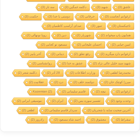
عاشق
(3)
شهید
(3)
دکلمه غمگین
(3)
سه تار
(3)
ارغوانم آنجاست
(3)
خرقانی
(3)
دوستی با خدا
(3)
حکمت
(3)
تاجیکستان
(3)
تنبور
(3)
صدای آراسپ کاظمیان
(3)
همایون پاپ میخواند
(2)
شهریار
(2)
دین
(2)
رویا نونهالی
(2)
امین حیایی
(2)
احسان علیخانی
(2)
مسعود تو کجایی
(2)
ارغوانم دارد میگرید
(2)
رفع تعلق
(2)
دینانی
(2)
آخر پاییز
(2)
شهید سید خلیل عالی نژاد
(2)
عشق به خدا
(2)
روانشناسی
(2)
محمدرضا لطفی
(2)
وزارت اطلاعات
(2)
28 آذر
(2)
دکلمه شعر
(2)
میرزا کوچک خان
(2)
دولتمند خلف
(2)
درد
(2)
عقلانیت
(2)
ارغوانم
(2)
نیچه
(2)
قاسم سلیمانی
(2)
(2)
Kazemian
وحدت وجود
(2)
تفسیر سوره یس
(2)
ایران
(2)
موسیقی ایرانی
(2)
آخرین صحبت سایه با شجریان
(2)
سردار قاسم سلیمانی
(2)
لطفی
(2)
سقراط
(2)
معشوق
(2)
احمد شاه مسعود
(2)
زادروز
(2)