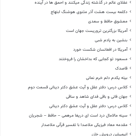
عقلای عالم در گذشته زندگی میکنند و احمق ها در آینده
دکلمه بیست هشت آذر مثنوی هوشنگ ابتهاج
معشوق حافظ و سعدی
آمریکا بزرگترین تروریست جهان است
بنشین به یادم شبی
آمریکا در افغانسان شکست خورد
مسعود تو کجایی که بداخشان را فروختند
قاصدک
بیته یکدم دلم خرم نمانی
کلاس درس: دفتر عقل و آیت عشق دکتر دینانی قسمت دوم
جهان فانی و باقی فدای شاهد و ساقی
کلاس درس: دفتر عقل و آیت عشق دکتر دینانی
سینه مالامال درد است ای دریغا مرهمی – حافظ – شجریان
مقدمه معاد فیزیکی ملاصدا با تفسیر قرآنی ملاصدار
انیمیشن درویش خان