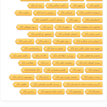
عاشق
(3)
شهید
(3)
دکلمه غمگین
(3)
سه تار
(3)
ارغوانم آنجاست
(3)
خرقانی
(3)
دوستی با خدا
(3)
حکمت
(3)
تاجیکستان
(3)
تنبور
(3)
صدای آراسپ کاظمیان
(3)
همایون پاپ میخواند
(2)
شهریار
(2)
دین
(2)
رویا نونهالی
(2)
امین حیایی
(2)
احسان علیخانی
(2)
مسعود تو کجایی
(2)
ارغوانم دارد میگرید
(2)
رفع تعلق
(2)
دینانی
(2)
آخر پاییز
(2)
شهید سید خلیل عالی نژاد
(2)
عشق به خدا
(2)
روانشناسی
(2)
محمدرضا لطفی
(2)
وزارت اطلاعات
(2)
28 آذر
(2)
دکلمه شعر
(2)
میرزا کوچک خان
(2)
دولتمند خلف
(2)
درد
(2)
عقلانیت
(2)
ارغوانم
(2)
نیچه
(2)
قاسم سلیمانی
(2)
(2)
Kazemian
وحدت وجود
(2)
تفسیر سوره یس
(2)
ایران
(2)
موسیقی ایرانی
(2)
آخرین صحبت سایه با شجریان
(2)
سردار قاسم سلیمانی
(2)
لطفی
(2)
سقراط
(2)
معشوق
(2)
احمد شاه مسعود
(2)
زادروز
(2)