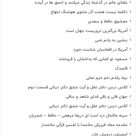
عقلای عالم در گذشته زندگی میکنند و احمق ها در آینده
دکلمه بیست هشت آذر مثنوی هوشنگ ابتهاج
معشوق حافظ و سعدی
آمریکا بزرگترین تروریست جهان است
بنشین به یادم شبی
آمریکا در افغانسان شکست خورد
مسعود تو کجایی که بداخشان را فروختند
قاصدک
بیته یکدم دلم خرم نمانی
کلاس درس: دفتر عقل و آیت عشق دکتر دینانی قسمت دوم
جهان فانی و باقی فدای شاهد و ساقی
کلاس درس: دفتر عقل و آیت عشق دکتر دینانی
سینه مالامال درد است ای دریغا مرهمی – حافظ – شجریان
مقدمه معاد فیزیکی ملاصدا با تفسیر قرآنی ملاصدار
انیمیشن درویش خان