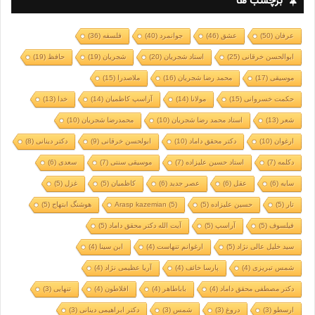
برچسب ها
عرفان
(50)
عشق
(46)
جوانمرد
(40)
فلسفه
(36)
ابوالحسن خرقانی
(25)
استاد شجریان
(20)
شجریان
(19)
حافظ
(19)
موسیقی
(17)
محمد رضا شجریان
(16)
ملاصدرا
(15)
حکمت خسروانی
(15)
مولانا
(14)
آراسپ کاظمیان
(14)
خدا
(13)
شعر
(13)
استاد محمد رضا شجریان
(10)
محمدرضا شجریان
(10)
ارغوان
(10)
دکتر محقق داماد
(10)
ابولحسن خرقانی
(9)
دکتر دینانی
(8)
دکلمه
(7)
استاد حسین علیزاده
(7)
موسیقی سنتی
(7)
سعدی
(6)
سایه
(6)
عقل
(6)
عصر جدید
(6)
کاظمیان
(5)
غزل
(5)
تار
(5)
حسین علیزاده
(5)
(5)
Arasp kazemian
هوشنگ ابتهاج
(5)
فیلسوف
(5)
آراسپ
(5)
آیت الله دکتر محقق داماد
(5)
سید خلیل عالی نژاد
(5)
ارغوانم تنهاست
(4)
ابن سینا
(4)
شمس تبریزی
(4)
پارسا خائف
(4)
آریا عظیمی نژاد
(4)
دکتر مصطفی محقق داماد
(4)
باباطاهر
(4)
افلاطون
(4)
تنهایی
(3)
ارسطو
(3)
دروغ
(3)
شمس
(3)
دکتر ابراهیمی دینانی
(3)