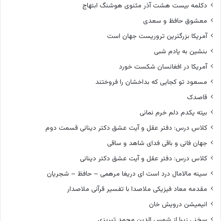
دکلمه بیست هشت آذر مثنوی هوشنگ ابتهاج
معشوق حافظ و سعدی
آمریکا بزرگترین تروریست جهان است
بنشین به یادم شبی
آمریکا در افغانسان شکست خورد
مسعود تو کجایی که بداخشان را فروختند
قاصدک
بیته یکدم دلم خرم نمانی
کلاس درس: دفتر عقل و آیت عشق دکتر دینانی قسمت دوم
جهان فانی و باقی فدای شاهد و ساقی
کلاس درس: دفتر عقل و آیت عشق دکتر دینانی
سینه مالامال درد است ای دریغا مرهمی – حافظ – شجریان
مقدمه معاد فیزیکی ملاصدا با تفسیر قرآنی ملاصدار
انیمیشن درویش خان
سخنی زیبا از شمس الدین محمد تبریزی