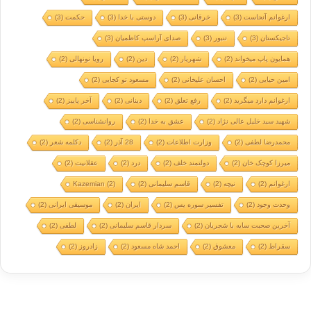
ارغوانم آنجاست
(3)
خرقانی
(3)
دوستی با خدا
(3)
حکمت
(3)
تاجیکستان
(3)
تنبور
(3)
صدای آراسپ کاظمیان
(3)
همایون پاپ میخواند
(2)
شهریار
(2)
دین
(2)
رویا نونهالی
(2)
امین حیایی
(2)
احسان علیخانی
(2)
مسعود تو کجایی
(2)
ارغوانم دارد میگرید
(2)
رفع تعلق
(2)
دینانی
(2)
آخر پاییز
(2)
شهید سید خلیل عالی نژاد
(2)
عشق به خدا
(2)
روانشناسی
(2)
محمدرضا لطفی
(2)
وزارت اطلاعات
(2)
28 آذر
(2)
دکلمه شعر
(2)
میرزا کوچک خان
(2)
دولتمند خلف
(2)
درد
(2)
عقلانیت
(2)
ارغوانم
(2)
نیچه
(2)
قاسم سلیمانی
(2)
(2)
Kazemian
وحدت وجود
(2)
تفسیر سوره یس
(2)
ایران
(2)
موسیقی ایرانی
(2)
آخرین صحبت سایه با شجریان
(2)
سردار قاسم سلیمانی
(2)
لطفی
(2)
سقراط
(2)
معشوق
(2)
احمد شاه مسعود
(2)
زادروز
(2)