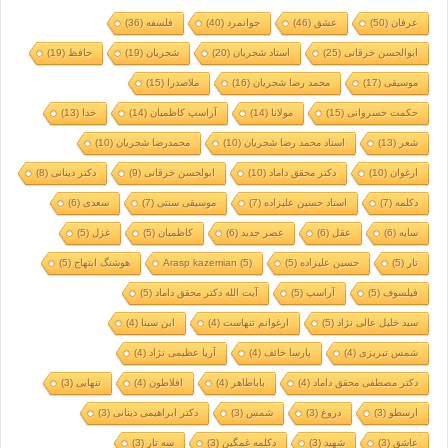
عرفان
(50)
عشق
(46)
جوانمرد
(40)
فلسفه
(36)
ابوالحسن خرقانی
(25)
استاد شجریان
(20)
شجریان
(19)
حافظ
(19)
موسیقی
(17)
محمد رضا شجریان
(16)
ملاصدرا
(15)
حکمت خسروانی
(15)
مولانا
(14)
آراسپ کاظمیان
(14)
خدا
(13)
شعر
(13)
استاد محمد رضا شجریان
(10)
محمدرضا شجریان
(10)
ارغوان
(10)
دکتر محقق داماد
(10)
ابولحسن خرقانی
(9)
دکتر دینانی
(8)
دکلمه
(7)
استاد حسین علیزاده
(7)
موسیقی سنتی
(7)
سعدی
(6)
سایه
(6)
عقل
(6)
عصر جدید
(6)
کاظمیان
(5)
غزل
(5)
تار
(5)
حسین علیزاده
(5)
(5)
Arasp kazemian
هوشنگ ابتهاج
(5)
فیلسوف
(5)
آراسپ
(5)
آیت الله دکتر محقق داماد
(5)
سید خلیل عالی نژاد
(5)
ارغوانم تنهاست
(4)
ابن سینا
(4)
شمس تبریزی
(4)
پارسا خائف
(4)
آریا عظیمی نژاد
(4)
دکتر مصطفی محقق داماد
(4)
باباطاهر
(4)
افلاطون
(4)
تنهایی
(3)
ارسطو
(3)
دروغ
(3)
شمس
(3)
دکتر ابراهیمی دینانی
(3)
عاشق
(3)
شهید
(3)
دکلمه غمگین
(3)
سه تار
(3)