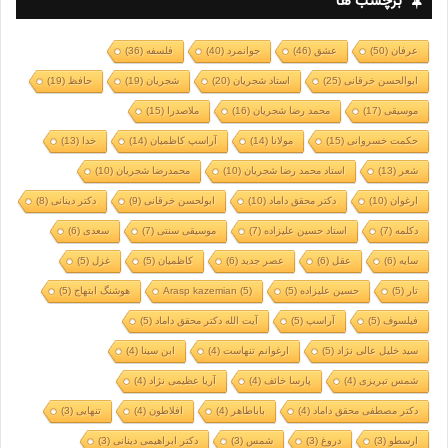
برچسب ها
عرفان
(50)
عشق
(46)
جوانمرد
(40)
فلسفه
(36)
ابوالحسن خرقانی
(25)
استاد شجریان
(20)
شجریان
(19)
حافظ
(19)
موسیقی
(17)
محمد رضا شجریان
(16)
ملاصدرا
(15)
حکمت خسروانی
(15)
مولانا
(14)
آراسپ کاظمیان
(14)
خدا
(13)
شعر
(13)
استاد محمد رضا شجریان
(10)
محمدرضا شجریان
(10)
ارغوان
(10)
دکتر محقق داماد
(10)
ابولحسن خرقانی
(9)
دکتر دینانی
(8)
دکلمه
(7)
استاد حسین علیزاده
(7)
موسیقی سنتی
(7)
سعدی
(6)
سایه
(6)
عقل
(6)
عصر جدید
(6)
کاظمیان
(5)
غزل
(5)
تار
(5)
حسین علیزاده
(5)
(5)
Arasp kazemian
هوشنگ ابتهاج
(5)
فیلسوف
(5)
آراسپ
(5)
آیت الله دکتر محقق داماد
(5)
سید خلیل عالی نژاد
(5)
ارغوانم تنهاست
(4)
ابن سینا
(4)
شمس تبریزی
(4)
پارسا خائف
(4)
آریا عظیمی نژاد
(4)
دکتر مصطفی محقق داماد
(4)
باباطاهر
(4)
افلاطون
(4)
تنهایی
(3)
ارسطو
(3)
دروغ
(3)
شمس
(3)
دکتر ابراهیمی دینانی
(3)