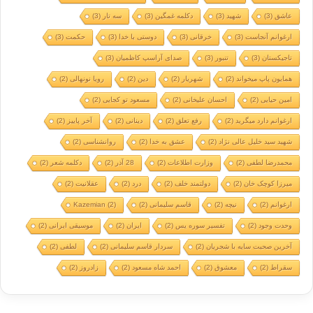
عاشق
(3)
شهید
(3)
دکلمه غمگین
(3)
سه تار
(3)
ارغوانم آنجاست
(3)
خرقانی
(3)
دوستی با خدا
(3)
حکمت
(3)
تاجیکستان
(3)
تنبور
(3)
صدای آراسپ کاظمیان
(3)
همایون پاپ میخواند
(2)
شهریار
(2)
دین
(2)
رویا نونهالی
(2)
امین حیایی
(2)
احسان علیخانی
(2)
مسعود تو کجایی
(2)
ارغوانم دارد میگرید
(2)
رفع تعلق
(2)
دینانی
(2)
آخر پاییز
(2)
شهید سید خلیل عالی نژاد
(2)
عشق به خدا
(2)
روانشناسی
(2)
محمدرضا لطفی
(2)
وزارت اطلاعات
(2)
28 آذر
(2)
دکلمه شعر
(2)
میرزا کوچک خان
(2)
دولتمند خلف
(2)
درد
(2)
عقلانیت
(2)
ارغوانم
(2)
نیچه
(2)
قاسم سلیمانی
(2)
(2)
Kazemian
وحدت وجود
(2)
تفسیر سوره یس
(2)
ایران
(2)
موسیقی ایرانی
(2)
آخرین صحبت سایه با شجریان
(2)
سردار قاسم سلیمانی
(2)
لطفی
(2)
سقراط
(2)
معشوق
(2)
احمد شاه مسعود
(2)
زادروز
(2)