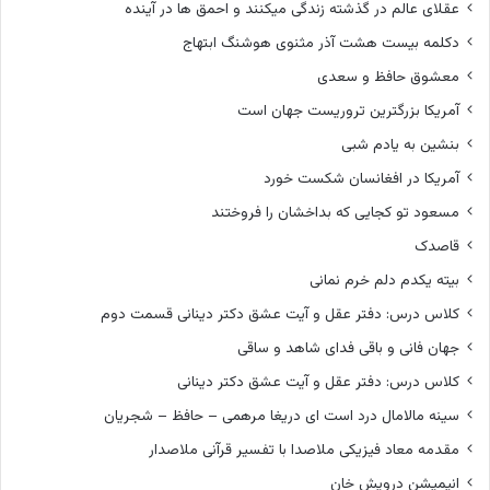
عقلای عالم در گذشته زندگی میکنند و احمق ها در آینده
دکلمه بیست هشت آذر مثنوی هوشنگ ابتهاج
معشوق حافظ و سعدی
آمریکا بزرگترین تروریست جهان است
بنشین به یادم شبی
آمریکا در افغانسان شکست خورد
مسعود تو کجایی که بداخشان را فروختند
قاصدک
بیته یکدم دلم خرم نمانی
کلاس درس: دفتر عقل و آیت عشق دکتر دینانی قسمت دوم
جهان فانی و باقی فدای شاهد و ساقی
کلاس درس: دفتر عقل و آیت عشق دکتر دینانی
سینه مالامال درد است ای دریغا مرهمی – حافظ – شجریان
مقدمه معاد فیزیکی ملاصدا با تفسیر قرآنی ملاصدار
انیمیشن درویش خان