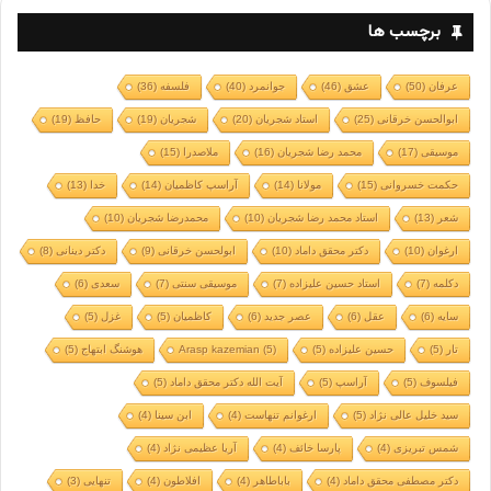
برچسب ها
عرفان
(50)
عشق
(46)
جوانمرد
(40)
فلسفه
(36)
ابوالحسن خرقانی
(25)
استاد شجریان
(20)
شجریان
(19)
حافظ
(19)
موسیقی
(17)
محمد رضا شجریان
(16)
ملاصدرا
(15)
حکمت خسروانی
(15)
مولانا
(14)
آراسپ کاظمیان
(14)
خدا
(13)
شعر
(13)
استاد محمد رضا شجریان
(10)
محمدرضا شجریان
(10)
ارغوان
(10)
دکتر محقق داماد
(10)
ابولحسن خرقانی
(9)
دکتر دینانی
(8)
دکلمه
(7)
استاد حسین علیزاده
(7)
موسیقی سنتی
(7)
سعدی
(6)
سایه
(6)
عقل
(6)
عصر جدید
(6)
کاظمیان
(5)
غزل
(5)
تار
(5)
حسین علیزاده
(5)
(5)
Arasp kazemian
هوشنگ ابتهاج
(5)
فیلسوف
(5)
آراسپ
(5)
آیت الله دکتر محقق داماد
(5)
سید خلیل عالی نژاد
(5)
ارغوانم تنهاست
(4)
ابن سینا
(4)
شمس تبریزی
(4)
پارسا خائف
(4)
آریا عظیمی نژاد
(4)
دکتر مصطفی محقق داماد
(4)
باباطاهر
(4)
افلاطون
(4)
تنهایی
(3)