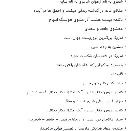
شعری به نام ارغوان شاعری به نام سایه
عقلای عالم در گذشته زندگی میکنند و احمق ها در آینده
دکلمه بیست هشت آذر مثنوی هوشنگ ابتهاج
معشوق حافظ و سعدی
آمریکا بزرگترین تروریست جهان است
بنشین به یادم شبی
آمریکا در افغانسان شکست خورد
مسعود تو کجایی که بداخشان را فروختند
قاصدک
بیته یکدم دلم خرم نمانی
کلاس درس: دفتر عقل و آیت عشق دکتر دینانی قسمت دوم
جهان فانی و باقی فدای شاهد و ساقی
کلاس درس: دفتر عقل و آیت عشق دکتر دینانی
سینه مالامال درد است ای دریغا مرهمی – حافظ – شجریان
مقدمه معاد فیزیکی ملاصدا با تفسیر قرآنی ملاصدار