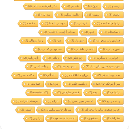
ارسطو
(3)
دروغ
(3)
شمس
(3)
دکتر ابراهیمی دینانی
(3)
عاشق
(3)
شهید
(3)
دکلمه غمگین
(3)
سه تار
(3)
ارغوانم آنجاست
(3)
خرقانی
(3)
دوستی با خدا
(3)
حکمت
(3)
تاجیکستان
(3)
تنبور
(3)
صدای آراسپ کاظمیان
(3)
همایون پاپ میخواند
(2)
شهریار
(2)
دین
(2)
رویا نونهالی
(2)
امین حیایی
(2)
احسان علیخانی
(2)
مسعود تو کجایی
(2)
ارغوانم دارد میگرید
(2)
رفع تعلق
(2)
دینانی
(2)
آخر پاییز
(2)
شهید سید خلیل عالی نژاد
(2)
عشق به خدا
(2)
روانشناسی
(2)
محمدرضا لطفی
(2)
وزارت اطلاعات
(2)
28 آذر
(2)
دکلمه شعر
(2)
میرزا کوچک خان
(2)
دولتمند خلف
(2)
درد
(2)
عقلانیت
(2)
ارغوانم
(2)
نیچه
(2)
قاسم سلیمانی
(2)
(2)
Kazemian
وحدت وجود
(2)
تفسیر سوره یس
(2)
ایران
(2)
موسیقی ایرانی
(2)
آخرین صحبت سایه با شجریان
(2)
سردار قاسم سلیمانی
(2)
لطفی
(2)
سقراط
(2)
معشوق
(2)
احمد شاه مسعود
(2)
زادروز
(2)