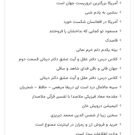
آمریکا بزرگترین تروریست جهان است
بنشین به یادم شبی
آمریکا در افغانسان شکست خورد
مسعود تو کجایی که بداخشان را فروختند
قاصدک
بیته یکدم دلم خرم نمانی
کلاس درس: دفتر عقل و آیت عشق دکتر دینانی قسمت دوم
جهان فانی و باقی فدای شاهد و ساقی
کلاس درس: دفتر عقل و آیت عشق دکتر دینانی
سینه مالامال درد است ای دریغا مرهمی – حافظ – شجریان
مقدمه معاد فیزیکی ملاصدا با تفسیر قرآنی ملاصدار
انیمیشن درویش خان
سخنی زیبا از شمس الدین محمد تبریزی
خرید و فروش ارز و رمزارز در اینترنت ممنوع است
وزارت اطلاعات بیدار است