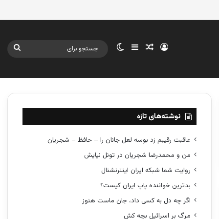
ورود
سایدبار
نوشته تصادفی
تغییر پوسته
جستج
برای
نوشته‌های تازه
عاقبت رقیبم زد بوسه لعل جانان را – حافظ – شجریان
من و محمدرضا شجریان در تونل نیایش
روایت شما شبکه ایران اینترنشنال
بدترین خواننده پاپ ایران کیست؟
اگر چه دل به کسی داد، جان ماست هنوز
مرگ بر اسرائیل بچه کش