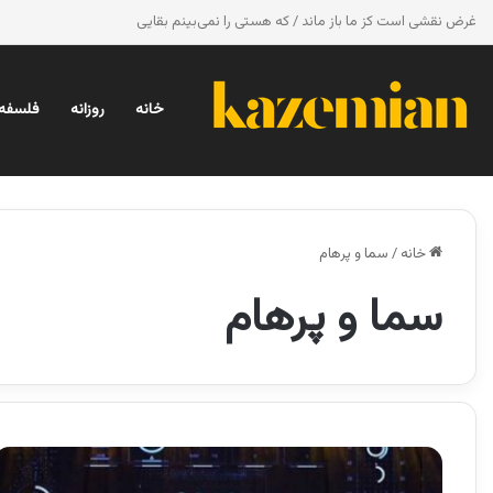
غرض نقشی است کز ما باز ماند / که هستی را نمی‌بینم بقایی
خانه
روزانه
فلسفه 
خانه
/
سما و پرهام
سما و پرهام