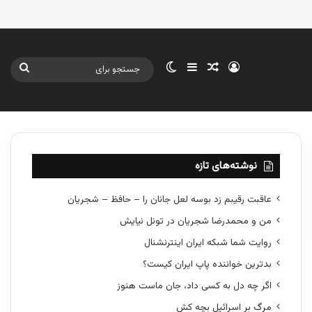
ورود
سایدبار
نوشته تصادفی
تغییر پوسته
جستج
برای
نوشته‌های تازه
عاقبت رقیبم زد بوسه لعل جانان را – حافظ – شجریان
من و محمدرضا شجریان در تونل نیایش
روایت شما شبکه ایران اینترنشنال
بدترین خواننده پاپ ایران کیست؟
اگر چه دل به کسی داد، جان ماست هنوز
مرگ بر اسرائیل بچه کش