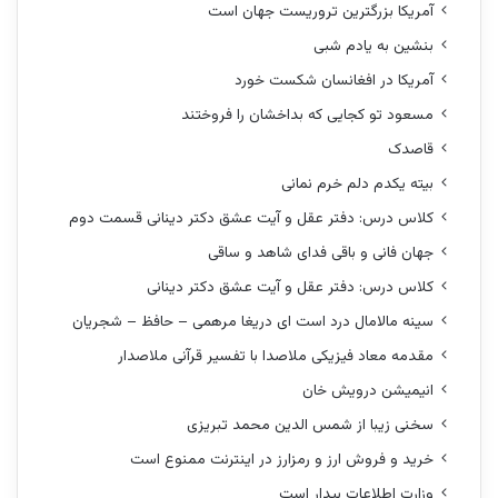
آمریکا بزرگترین تروریست جهان است
بنشین به یادم شبی
آمریکا در افغانسان شکست خورد
مسعود تو کجایی که بداخشان را فروختند
قاصدک
بیته یکدم دلم خرم نمانی
کلاس درس: دفتر عقل و آیت عشق دکتر دینانی قسمت دوم
جهان فانی و باقی فدای شاهد و ساقی
کلاس درس: دفتر عقل و آیت عشق دکتر دینانی
سینه مالامال درد است ای دریغا مرهمی – حافظ – شجریان
مقدمه معاد فیزیکی ملاصدا با تفسیر قرآنی ملاصدار
انیمیشن درویش خان
سخنی زیبا از شمس الدین محمد تبریزی
خرید و فروش ارز و رمزارز در اینترنت ممنوع است
وزارت اطلاعات بیدار است