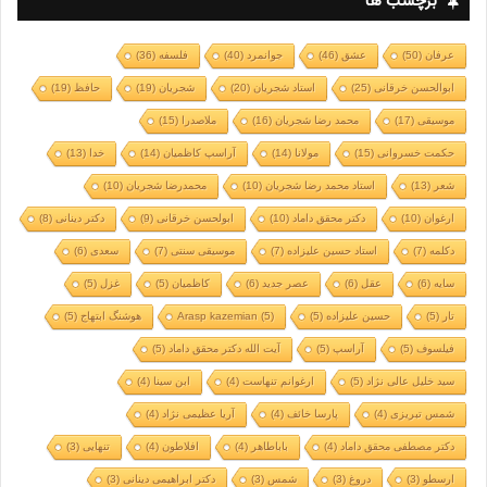
برچسب ها
عرفان
(50)
عشق
(46)
جوانمرد
(40)
فلسفه
(36)
ابوالحسن خرقانی
(25)
استاد شجریان
(20)
شجریان
(19)
حافظ
(19)
موسیقی
(17)
محمد رضا شجریان
(16)
ملاصدرا
(15)
حکمت خسروانی
(15)
مولانا
(14)
آراسپ کاظمیان
(14)
خدا
(13)
شعر
(13)
استاد محمد رضا شجریان
(10)
محمدرضا شجریان
(10)
ارغوان
(10)
دکتر محقق داماد
(10)
ابولحسن خرقانی
(9)
دکتر دینانی
(8)
دکلمه
(7)
استاد حسین علیزاده
(7)
موسیقی سنتی
(7)
سعدی
(6)
سایه
(6)
عقل
(6)
عصر جدید
(6)
کاظمیان
(5)
غزل
(5)
تار
(5)
حسین علیزاده
(5)
(5)
Arasp kazemian
هوشنگ ابتهاج
(5)
فیلسوف
(5)
آراسپ
(5)
آیت الله دکتر محقق داماد
(5)
سید خلیل عالی نژاد
(5)
ارغوانم تنهاست
(4)
ابن سینا
(4)
شمس تبریزی
(4)
پارسا خائف
(4)
آریا عظیمی نژاد
(4)
دکتر مصطفی محقق داماد
(4)
باباطاهر
(4)
افلاطون
(4)
تنهایی
(3)
ارسطو
(3)
دروغ
(3)
شمس
(3)
دکتر ابراهیمی دینانی
(3)