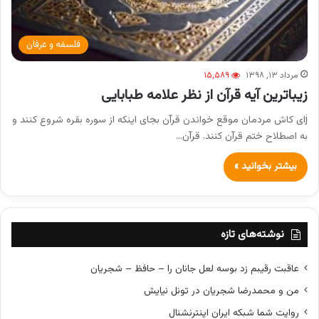
فلسفه و عرفان
مرداد ۱۳, ۱۳۹۸
۱۵,۵۸۹
زیباترین آیه قرآن از نظر علامه طبابایی
jای کاش مردمان موقع خواندن قرآن بجای اینکه از سوره بقره شروع کنند و
به اصطلاح ختم قرآن کنند. قرآن…
بیشتر بخوانید »
نوشته‌های تازه
عاقبت رقیبم زد بوسه لعل جانان را – حافظ – شجریان
من و محمدرضا شجریان در تونل نیایش
روایت شما شبکه ایران اینترنشنال