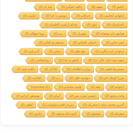
عاشق
(3)
شهید
(3)
دکلمه غمگین
(3)
سه تار
(3)
ارغوانم آنجاست
(3)
خرقانی
(3)
دوستی با خدا
(3)
حکمت
(3)
تاجیکستان
(3)
تنبور
(3)
صدای آراسپ کاظمیان
(3)
همایون پاپ میخواند
(2)
شهریار
(2)
دین
(2)
رویا نونهالی
(2)
امین حیایی
(2)
احسان علیخانی
(2)
مسعود تو کجایی
(2)
ارغوانم دارد میگرید
(2)
رفع تعلق
(2)
دینانی
(2)
آخر پاییز
(2)
شهید سید خلیل عالی نژاد
(2)
عشق به خدا
(2)
روانشناسی
(2)
محمدرضا لطفی
(2)
وزارت اطلاعات
(2)
28 آذر
(2)
دکلمه شعر
(2)
میرزا کوچک خان
(2)
دولتمند خلف
(2)
درد
(2)
عقلانیت
(2)
ارغوانم
(2)
نیچه
(2)
قاسم سلیمانی
(2)
(2)
Kazemian
وحدت وجود
(2)
تفسیر سوره یس
(2)
ایران
(2)
موسیقی ایرانی
(2)
آخرین صحبت سایه با شجریان
(2)
سردار قاسم سلیمانی
(2)
لطفی
(2)
سقراط
(2)
معشوق
(2)
احمد شاه مسعود
(2)
زادروز
(2)