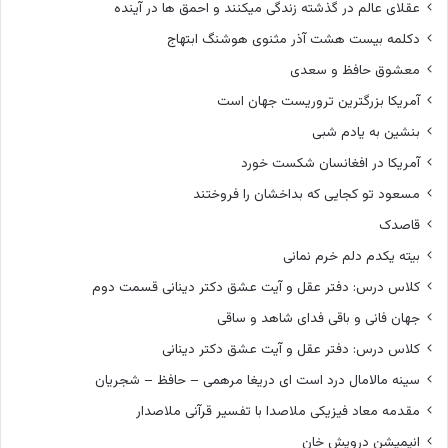
عقلای عالم در گذشته زندگی میکنند و احمق ها در آینده
دکلمه بیست هشت آذر مثنوی هوشنگ ابتهاج
معشوق حافظ و سعدی
آمریکا بزرگترین تروریست جهان است
بنشین به یادم شبی
آمریکا در افغانسان شکست خورد
مسعود تو کجایی که بداخشان را فروختند
قاصدک
بیته یکدم دلم خرم نمانی
کلاس درس: دفتر عقل و آیت عشق دکتر دینانی قسمت دوم
جهان فانی و باقی فدای شاهد و ساقی
کلاس درس: دفتر عقل و آیت عشق دکتر دینانی
سینه مالامال درد است ای دریغا مرهمی – حافظ – شجریان
مقدمه معاد فیزیکی ملاصدا با تفسیر قرآنی ملاصدار
انیمیشن درویش خان