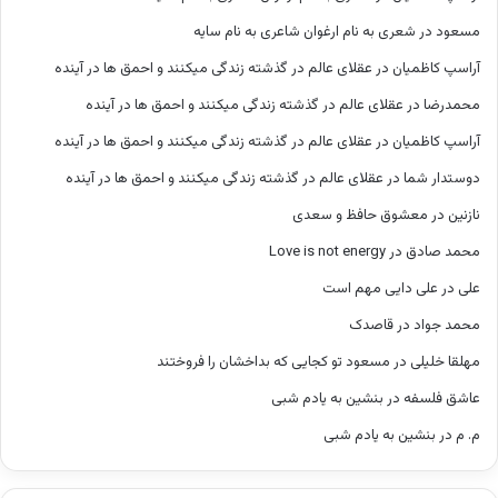
مسعود
در
شعری به نام ارغوان شاعری به نام سایه
آراسپ کاظمیان
در
عقلای عالم در گذشته زندگی میکنند و احمق ها در آینده
محمدرضا
در
عقلای عالم در گذشته زندگی میکنند و احمق ها در آینده
آراسپ کاظمیان
در
عقلای عالم در گذشته زندگی میکنند و احمق ها در آینده
دوستدار شما
در
عقلای عالم در گذشته زندگی میکنند و احمق ها در آینده
نازنین
در
معشوق حافظ و سعدی
محمد صادق
در
Love is not energy
علی
در
علی دایی مهم است
محمد جواد
در
قاصدک
مهلقا خلیلی
در
مسعود تو کجایی که بداخشان را فروختند
عاشق فلسفه
در
بنشین به یادم شبی
م. م
در
بنشین به یادم شبی