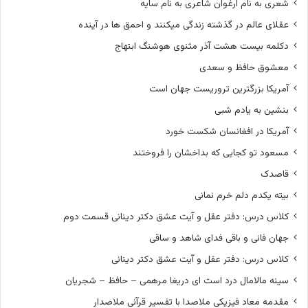
شعری به نام ارغوان شاعری به نام سایه
عقلای عالم در گذشته زندگی میکنند و احمق ها در آینده
دکلمه بیست هشت آذر مثنوی هوشنگ ابتهاج
معشوق حافظ و سعدی
آمریکا بزرگترین تروریست جهان است
بنشین به یادم شبی
آمریکا در افغانسان شکست خورد
مسعود تو کجایی که بداخشان را فروختند
قاصدک
بیته یکدم دلم خرم نمانی
کلاس درس: دفتر عقل و آیت عشق دکتر دینانی قسمت دوم
جهان فانی و باقی فدای شاهد و ساقی
کلاس درس: دفتر عقل و آیت عشق دکتر دینانی
سینه مالامال درد است ای دریغا مرهمی – حافظ – شجریان
مقدمه معاد فیزیکی ملاصدا با تفسیر قرآنی ملاصدار