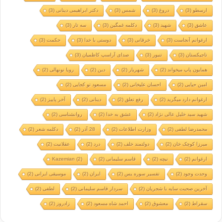
ارسطو
(3)
دروغ
(3)
شمس
(3)
دکتر ابراهیمی دینانی
(3)
عاشق
(3)
شهید
(3)
دکلمه غمگین
(3)
سه تار
(3)
ارغوانم آنجاست
(3)
خرقانی
(3)
دوستی با خدا
(3)
حکمت
(3)
تاجیکستان
(3)
تنبور
(3)
صدای آراسپ کاظمیان
(3)
همایون پاپ میخواند
(2)
شهریار
(2)
دین
(2)
رویا نونهالی
(2)
امین حیایی
(2)
احسان علیخانی
(2)
مسعود تو کجایی
(2)
ارغوانم دارد میگرید
(2)
رفع تعلق
(2)
دینانی
(2)
آخر پاییز
(2)
شهید سید خلیل عالی نژاد
(2)
عشق به خدا
(2)
روانشناسی
(2)
محمدرضا لطفی
(2)
وزارت اطلاعات
(2)
28 آذر
(2)
دکلمه شعر
(2)
میرزا کوچک خان
(2)
دولتمند خلف
(2)
درد
(2)
عقلانیت
(2)
ارغوانم
(2)
نیچه
(2)
قاسم سلیمانی
(2)
(2)
Kazemian
وحدت وجود
(2)
تفسیر سوره یس
(2)
ایران
(2)
موسیقی ایرانی
(2)
آخرین صحبت سایه با شجریان
(2)
سردار قاسم سلیمانی
(2)
لطفی
(2)
سقراط
(2)
معشوق
(2)
احمد شاه مسعود
(2)
زادروز
(2)