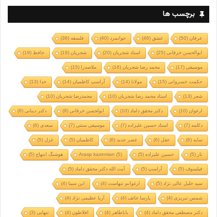
برچسب ها
عرفان
(50)
عشق
(46)
جوانمرد
(40)
فلسفه
(36)
ابوالحسن خرقانی
(25)
استاد شجریان
(20)
شجریان
(19)
حافظ
(19)
موسیقی
(17)
محمد رضا شجریان
(16)
ملاصدرا
(15)
حکمت خسروانی
(15)
مولانا
(14)
آراسپ کاظمیان
(14)
خدا
(13)
شعر
(13)
استاد محمد رضا شجریان
(10)
محمدرضا شجریان
(10)
ارغوان
(10)
دکتر محقق داماد
(10)
ابولحسن خرقانی
(9)
دکتر دینانی
(8)
دکلمه
(7)
استاد حسین علیزاده
(7)
موسیقی سنتی
(7)
سعدی
(6)
سایه
(6)
عقل
(6)
عصر جدید
(6)
کاظمیان
(5)
غزل
(5)
تار
(5)
حسین علیزاده
(5)
(5)
Arasp kazemian
هوشنگ ابتهاج
(5)
فیلسوف
(5)
آراسپ
(5)
آیت الله دکتر محقق داماد
(5)
سید خلیل عالی نژاد
(5)
ارغوانم تنهاست
(4)
ابن سینا
(4)
شمس تبریزی
(4)
پارسا خائف
(4)
آریا عظیمی نژاد
(4)
دکتر مصطفی محقق داماد
(4)
باباطاهر
(4)
افلاطون
(4)
تنهایی
(3)