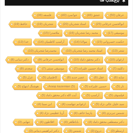
برچسب ها
عرفان
(50)
عشق
(46)
جوانمرد
(40)
فلسفه
(36)
ابوالحسن خرقانی
(25)
استاد شجریان
(20)
شجریان
(19)
حافظ
(19)
موسیقی
(17)
محمد رضا شجریان
(16)
ملاصدرا
(15)
حکمت خسروانی
(15)
مولانا
(14)
آراسپ کاظمیان
(14)
خدا
(13)
شعر
(13)
استاد محمد رضا شجریان
(10)
محمدرضا شجریان
(10)
ارغوان
(10)
دکتر محقق داماد
(10)
ابولحسن خرقانی
(9)
دکتر دینانی
(8)
دکلمه
(7)
استاد حسین علیزاده
(7)
موسیقی سنتی
(7)
سعدی
(6)
سایه
(6)
عقل
(6)
عصر جدید
(6)
کاظمیان
(5)
غزل
(5)
تار
(5)
حسین علیزاده
(5)
(5)
Arasp kazemian
هوشنگ ابتهاج
(5)
فیلسوف
(5)
آراسپ
(5)
آیت الله دکتر محقق داماد
(5)
سید خلیل عالی نژاد
(5)
ارغوانم تنهاست
(4)
ابن سینا
(4)
شمس تبریزی
(4)
پارسا خائف
(4)
آریا عظیمی نژاد
(4)
دکتر مصطفی محقق داماد
(4)
باباطاهر
(4)
افلاطون
(4)
تنهایی
(3)
ارسطو
(3)
دروغ
(3)
شمس
(3)
دکتر ابراهیمی دینانی
(3)