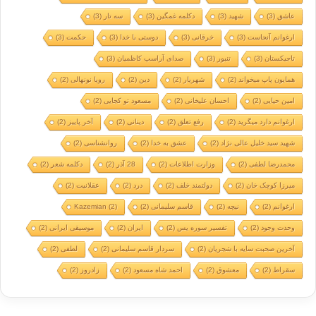
عاشق
(3)
شهید
(3)
دکلمه غمگین
(3)
سه تار
(3)
ارغوانم آنجاست
(3)
خرقانی
(3)
دوستی با خدا
(3)
حکمت
(3)
تاجیکستان
(3)
تنبور
(3)
صدای آراسپ کاظمیان
(3)
همایون پاپ میخواند
(2)
شهریار
(2)
دین
(2)
رویا نونهالی
(2)
امین حیایی
(2)
احسان علیخانی
(2)
مسعود تو کجایی
(2)
ارغوانم دارد میگرید
(2)
رفع تعلق
(2)
دینانی
(2)
آخر پاییز
(2)
شهید سید خلیل عالی نژاد
(2)
عشق به خدا
(2)
روانشناسی
(2)
محمدرضا لطفی
(2)
وزارت اطلاعات
(2)
28 آذر
(2)
دکلمه شعر
(2)
میرزا کوچک خان
(2)
دولتمند خلف
(2)
درد
(2)
عقلانیت
(2)
ارغوانم
(2)
نیچه
(2)
قاسم سلیمانی
(2)
(2)
Kazemian
وحدت وجود
(2)
تفسیر سوره یس
(2)
ایران
(2)
موسیقی ایرانی
(2)
آخرین صحبت سایه با شجریان
(2)
سردار قاسم سلیمانی
(2)
لطفی
(2)
سقراط
(2)
معشوق
(2)
احمد شاه مسعود
(2)
زادروز
(2)