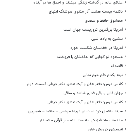
عقلای عالم در گذشته زندگی میکنند و احمق ها در آینده
دکلمه بیست هشت آذر مثنوی هوشنگ ابتهاج
معشوق حافظ و سعدی
آمریکا بزرگترین تروریست جهان است
بنشین به یادم شبی
آمریکا در افغانسان شکست خورد
مسعود تو کجایی که بداخشان را فروختند
قاصدک
بیته یکدم دلم خرم نمانی
کلاس درس: دفتر عقل و آیت عشق دکتر دینانی قسمت دوم
جهان فانی و باقی فدای شاهد و ساقی
کلاس درس: دفتر عقل و آیت عشق دکتر دینانی
سینه مالامال درد است ای دریغا مرهمی – حافظ – شجریان
مقدمه معاد فیزیکی ملاصدا با تفسیر قرآنی ملاصدار
انیمیشن درویش خان