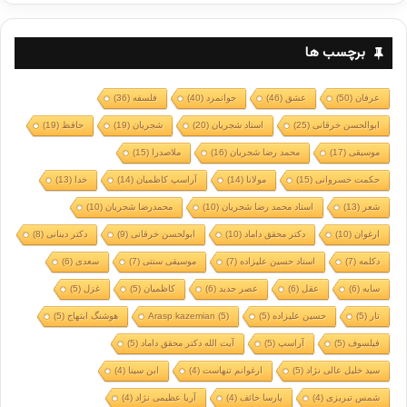
برچسب ها
عرفان
(50)
عشق
(46)
جوانمرد
(40)
فلسفه
(36)
ابوالحسن خرقانی
(25)
استاد شجریان
(20)
شجریان
(19)
حافظ
(19)
موسیقی
(17)
محمد رضا شجریان
(16)
ملاصدرا
(15)
حکمت خسروانی
(15)
مولانا
(14)
آراسپ کاظمیان
(14)
خدا
(13)
شعر
(13)
استاد محمد رضا شجریان
(10)
محمدرضا شجریان
(10)
ارغوان
(10)
دکتر محقق داماد
(10)
ابولحسن خرقانی
(9)
دکتر دینانی
(8)
دکلمه
(7)
استاد حسین علیزاده
(7)
موسیقی سنتی
(7)
سعدی
(6)
سایه
(6)
عقل
(6)
عصر جدید
(6)
کاظمیان
(5)
غزل
(5)
تار
(5)
حسین علیزاده
(5)
(5)
Arasp kazemian
هوشنگ ابتهاج
(5)
فیلسوف
(5)
آراسپ
(5)
آیت الله دکتر محقق داماد
(5)
سید خلیل عالی نژاد
(5)
ارغوانم تنهاست
(4)
ابن سینا
(4)
شمس تبریزی
(4)
پارسا خائف
(4)
آریا عظیمی نژاد
(4)