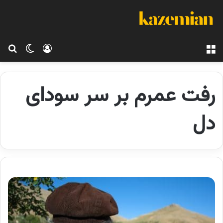
منو
ورود
تغییر پو
جس
رفت عمرم بر سر سودای
دل