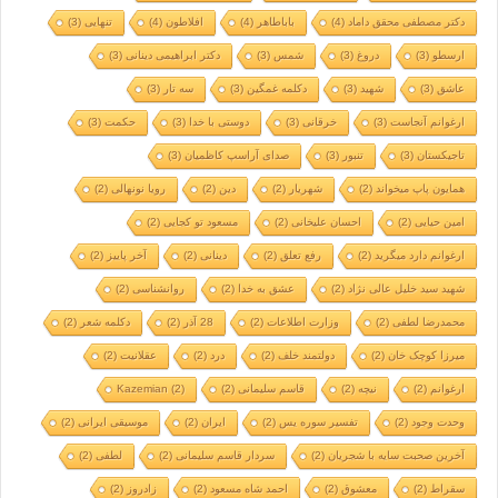
دکتر مصطفی محقق داماد
(4)
باباطاهر
(4)
افلاطون
(4)
تنهایی
(3)
ارسطو
(3)
دروغ
(3)
شمس
(3)
دکتر ابراهیمی دینانی
(3)
عاشق
(3)
شهید
(3)
دکلمه غمگین
(3)
سه تار
(3)
ارغوانم آنجاست
(3)
خرقانی
(3)
دوستی با خدا
(3)
حکمت
(3)
تاجیکستان
(3)
تنبور
(3)
صدای آراسپ کاظمیان
(3)
همایون پاپ میخواند
(2)
شهریار
(2)
دین
(2)
رویا نونهالی
(2)
امین حیایی
(2)
احسان علیخانی
(2)
مسعود تو کجایی
(2)
ارغوانم دارد میگرید
(2)
رفع تعلق
(2)
دینانی
(2)
آخر پاییز
(2)
شهید سید خلیل عالی نژاد
(2)
عشق به خدا
(2)
روانشناسی
(2)
محمدرضا لطفی
(2)
وزارت اطلاعات
(2)
28 آذر
(2)
دکلمه شعر
(2)
میرزا کوچک خان
(2)
دولتمند خلف
(2)
درد
(2)
عقلانیت
(2)
ارغوانم
(2)
نیچه
(2)
قاسم سلیمانی
(2)
(2)
Kazemian
وحدت وجود
(2)
تفسیر سوره یس
(2)
ایران
(2)
موسیقی ایرانی
(2)
آخرین صحبت سایه با شجریان
(2)
سردار قاسم سلیمانی
(2)
لطفی
(2)
سقراط
(2)
معشوق
(2)
احمد شاه مسعود
(2)
زادروز
(2)